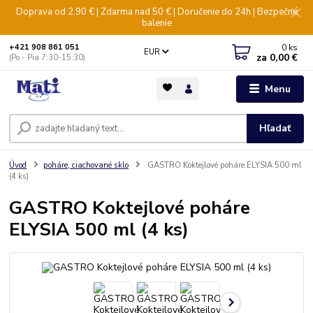
Doprava od 2,90 € | Zdarma nad 50 € | Doručenie do 24h | Bezpečné
balenie
0
ks
+421 908 861 051
EUR
za
0,00 €
(Po - Pia 7:30-15:30)
Menu
Hľadať
Úvod
poháre, ciachované sklo
GASTRO Koktejlové poháre ELYSIA 500 ml
(4 ks)
GASTRO Koktejlové poháre
ELYSIA 500 ml (4 ks)