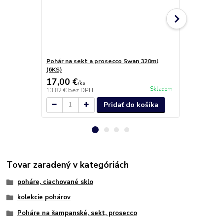
Pohár na sekt a prosecco Swan 320ml
Pohár na se
(6KS)
17,00 €
13,50 €
/
ks
/
k
Skladom
13,82 €
bez DPH
10,98 €
bez 
Pridať do košíka
Tovar zaradený v kategóriách
poháre, ciachované sklo
kolekcie pohárov
Poháre na šampanské, sekt, prosecco