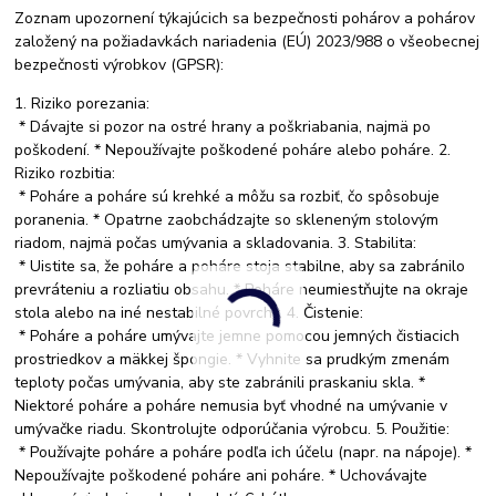
Zoznam upozornení týkajúcich sa bezpečnosti pohárov a pohárov
založený na požiadavkách nariadenia (EÚ) 2023/988 o všeobecnej
bezpečnosti výrobkov (GPSR):
1. Riziko porezania:
* Dávajte si pozor na ostré hrany a poškriabania, najmä po
poškodení. * Nepoužívajte poškodené poháre alebo poháre. 2.
Riziko rozbitia:
* Poháre a poháre sú krehké a môžu sa rozbiť, čo spôsobuje
poranenia. * Opatrne zaobchádzajte so skleneným stolovým
riadom, najmä počas umývania a skladovania. 3. Stabilita:
* Uistite sa, že poháre a poháre stoja stabilne, aby sa zabránilo
prevráteniu a rozliatiu obsahu. * Poháre neumiestňujte na okraje
stola alebo na iné nestabilné povrchy. 4. Čistenie:
* Poháre a poháre umývajte jemne pomocou jemných čistiacich
prostriedkov a mäkkej špongie. * Vyhnite sa prudkým zmenám
teploty počas umývania, aby ste zabránili praskaniu skla. *
Niektoré poháre a poháre nemusia byť vhodné na umývanie v
umývačke riadu. Skontrolujte odporúčania výrobcu. 5. Použitie:
* Používajte poháre a poháre podľa ich účelu (napr. na nápoje). *
Nepoužívajte poškodené poháre ani poháre. * Uchovávajte