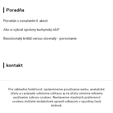
Poradňa
Porcelán s označením II. akosť
Ako si vybrať správny kuchynský nôž?
Bezolovnatý krištáľ verzus olovnatý -
porovnanie
kontakt
Zákaznícka podpora eshop mati
+421 908 861 051
Pre základnú funkčnosť, spríjemnenie používania webu, analytické
účely a v prípade udelenia súhlasu aj na účely cielenia reklamy
(Po - Pia 7:30-15:30)
využívame súbory cookies. Nastavenie vlastných preferencií
cookies môžete kedykoľvek upraviť odkazom v spodnej časti
info@mati.sk
stránok.