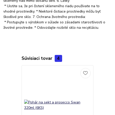
sklenený riad mimo dosahu detí. 6. Látky:
* Uistite sa, že pri čistení skleneného riadu používate na to
vhodné prostriedky. * Niektoré čistiace prostriedky môžu byť
škodlivé pre sklo. 7. Ochrana životného prostredia:
* Postupujte s výrobkom v súlade so zásadami starostlivosti o
životné prostredie. * Odovzdajte rozbité sklo na recykláciu.
Súvisiaci tovar
4