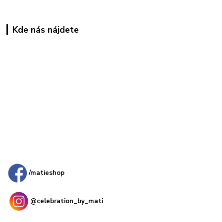
Kde nás nájdete
Kamenná
predajňa: Priemyselná 2, 949 01 Nitra
/matieshop
@celebration_by_mati