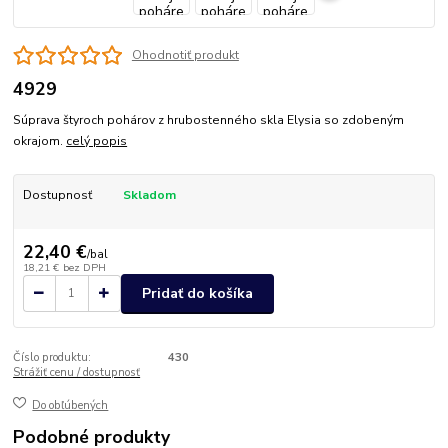
Ohodnotiť produkt
4929
Súprava štyroch pohárov z hrubostenného skla Elysia so zdobeným
okrajom.
celý popis
Dostupnosť
Skladom
22,40 €
/
bal
18,21 €
bez DPH
Pridať do košíka
Číslo produktu:
430
Strážiť cenu / dostupnosť
Do obľúbených
Podobné produkty