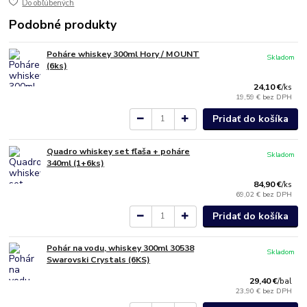
Do obľúbených
Podobné produkty
Poháre whiskey 300ml Hory / MOUNT
Skladom
(6ks)
24,10 €
/
ks
19,59 €
bez DPH
Pridať do košíka
Quadro whiskey set fľaša + poháre
Skladom
340ml (1+6ks)
84,90 €
/
ks
69,02 €
bez DPH
Pridať do košíka
Pohár na vodu, whiskey 300ml 30538
Skladom
Swarovski Crystals (6KS)
29,40 €
/
bal
23,90 €
bez DPH