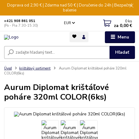
Doprava od 2,90 € | Zdarma nad 50 € | Doručenie do 24h | Bezpečné
balenie
0
ks
+421 908 861 051
EUR
za
0,00 €
(Po - Pia 7:30-15:30)
Menu
Hľadať
Úvod
krištáľový sortiment
Aurum Diplomat krištáľové poháre 320ml
COLOR(6ks)
Aurum Diplomat krištáľové
poháre 320ml COLOR(6ks)