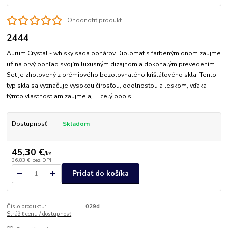
Ohodnotiť produkt
2444
Aurum Crystal - whisky sada pohárov Diplomat s farbeným dnom zaujme
už na prvý pohľad svojím luxusným dizajnom a dokonalým prevedením.
Set je zhotovený z prémiového bezolovnatého krištáľového skla. Tento
typ skla sa vyznačuje vysokou čírosťou, odolnosťou a leskom, vďaka
týmto vlastnostiam zaujme aj ...
celý popis
Dostupnosť
Skladom
45,30 €
/
ks
36,83 €
bez DPH
Pridať do košíka
Číslo produktu:
029d
Strážiť cenu / dostupnosť