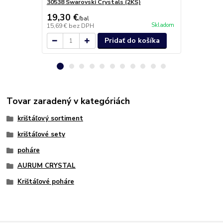
30538 Swarovski Crystals (2KS)
Crystals (6k
19,30 €
38,40 €
/
bal
/
b
Skladom
15,69 €
bez DPH
31,22 €
bez 
Pridať do košíka
Tovar zaradený v kategóriách
krištáľový sortiment
krištáľové sety
poháre
AURUM CRYSTAL
Krištáľové poháre