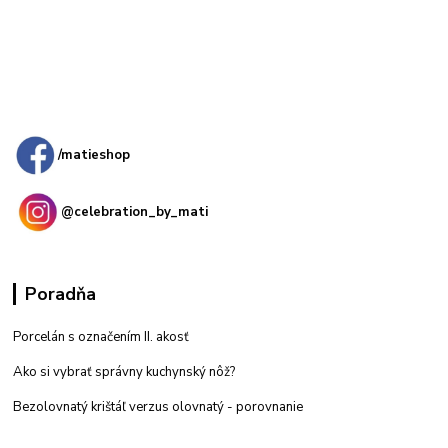
Kamenná
predajňa: Priemyselná 2, 949 01 Nitra
/matieshop
@celebration_by_mati
Poradňa
Porcelán s označením II. akosť
Ako si vybrať správny kuchynský nôž?
Bezolovnatý krištáľ verzus olovnatý -
porovnanie