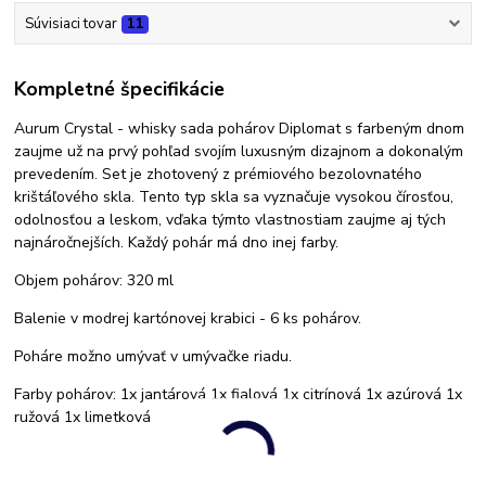
Súvisiaci tovar
11
Kompletné špecifikácie
Aurum Crystal - whisky sada pohárov Diplomat s farbeným dnom
zaujme už na prvý pohľad svojím luxusným dizajnom a dokonalým
prevedením. Set je zhotovený z prémiového bezolovnatého
krištáľového skla. Tento typ skla sa vyznačuje vysokou čírosťou,
odolnosťou a leskom, vďaka týmto vlastnostiam zaujme aj tých
najnáročnejších. Každý pohár má dno inej farby.
Objem pohárov: 320 ml
Balenie v modrej kartónovej krabici - 6 ks pohárov.
Poháre možno umývať v umývačke riadu.
Farby pohárov: 1x jantárová 1x fialová 1x citrínová 1x azúrová 1x
ružová 1x limetková