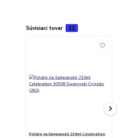
Súvisiaci tovar
11
Poháre na šampanské 210ml Celebration
Poháre na l