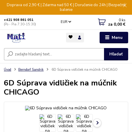
Doprava od 2,90 € | Zdarma nad 50 € | Doručenie do 24h | Bezpečné
balenie
0
ks
+421 908 861 051
EUR
za
0,00 €
(Po - Pia 7:30-15:30)
Menu
Hľadať
Úvod
Berndorf Sandrik
6D Súprava vidličiek na múčnik CHICAGO
6D Súprava vidličiek na múčnik
CHICAGO