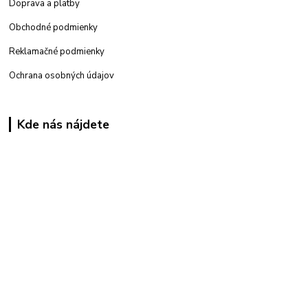
Doprava a platby
Obchodné podmienky
Reklamačné podmienky
Ochrana osobných údajov
Kde nás nájdete
Kamenná
predajňa: Priemyselná 2, 949 01 Nitra