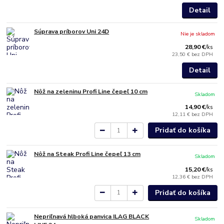
Detail
Súprava príborov Uni 24D
Nie je skladom
28,90 €
/
ks
23,50 €
bez DPH
Detail
Nôž na zeleninu Profi Line čepeľ 10 cm
Skladom
14,90 €
/
ks
12,11 €
bez DPH
Pridať do košíka
Nôž na Steak Profi Line čepeľ 13 cm
Skladom
15,20 €
/
ks
12,36 €
bez DPH
Pridať do košíka
Nepriľnavá hlboká panvica ILAG BLACK
Skladom