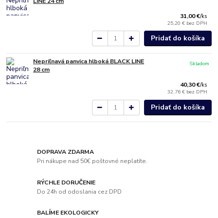
LINE 24 cm
31,00 €
/
ks
25,20 €
bez DPH
Pridať do košíka
Nepriľnavá panvica hlboká BLACK LINE
Skladom
28 cm
40,30 €
/
ks
32,76 €
bez DPH
Pridať do košíka
DOPRAVA ZDARMA
Pri nákupe nad 50€ poštovné neplatíte.
RÝCHLE DORUČENIE
Do 24h od odoslania cez DPD
BALÍME EKOLOGICKY