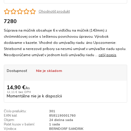
Ohodnotiť produkt
7280
Súprava na múčnik obsahuje 6 x vidličku na múčnik (143mm) z
chrómniklovej ocele s leštenou povrchovou úpravou. Výrobok
dodávame v kazete. Vhodné do umývačky riadu: áno Upozornenie:
Strieborné a nerezové príbory sa nesmú umývať v umývačke riadu spolu.
Neodporúčame umývať v jednom koši umývačky riadu ...
celý popis
Dostupnosť
Nie je skladom
14,90 €
/
ks
12,11 €
bez DPH
Momentálne nie je k dispozícii
Číslo produktu:
301
EAN kód:
8581190001760
Objem:
24 dielna sada
Počet kusov v balení:
1 sada
Výrobca:
BERNDORF SANDRIK