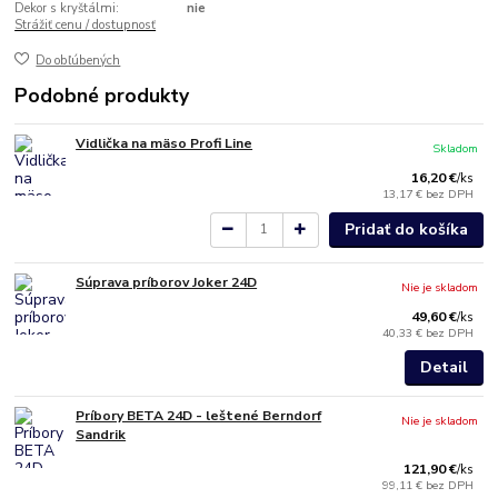
Dekor s kryštálmi:
nie
Strážiť cenu / dostupnosť
Do obľúbených
Podobné produkty
Vidlička na mäso Profi Line
Skladom
16,20 €
/
ks
13,17 €
bez DPH
Pridať do košíka
Súprava príborov Joker 24D
Nie je skladom
49,60 €
/
ks
40,33 €
bez DPH
Detail
Príbory BETA 24D - leštené Berndorf
Nie je skladom
Sandrik
121,90 €
/
ks
99,11 €
bez DPH