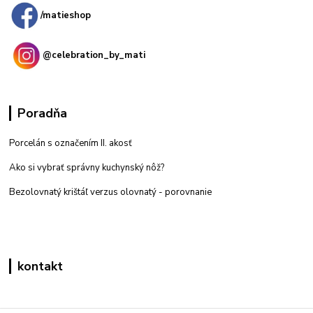
/matieshop
@celebration_by_mati
Poradňa
Porcelán s označením II. akosť
Ako si vybrať správny kuchynský nôž?
Bezolovnatý krištáľ verzus olovnatý -
porovnanie
kontakt
Zákaznícka podpora eshop mati