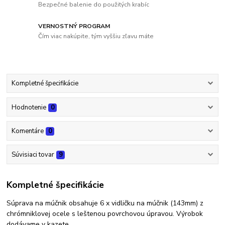
Bezpečné balenie do použitých krabíc
VERNOSTNÝ PROGRAM
Čím viac nakúpite, tým vyššiu zľavu máte
Kompletné špecifikácie
Hodnotenie
0
Komentáre
0
Súvisiaci tovar
9
Kompletné špecifikácie
Súprava na múčnik obsahuje 6 x vidličku na múčnik (143mm) z
chrómniklovej ocele s leštenou povrchovou úpravou. Výrobok
dodávame v kazete.