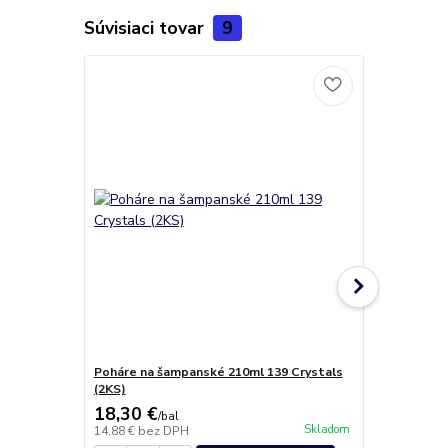
Súvisiaci tovar
9
Poháre na šampanské 210ml 139 Crystals
Malibu Likér
(2KS)
18,30 €
33,30 €
/
bal
/
b
Skladom
14,88 €
bez DPH
27,07 €
bez 