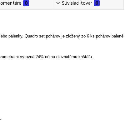
omentáre
0
Súvisiaci tovar
6
alebo pálenky.
Quadro set pohárov je zložený zo 6 ks pohárov balené
i parametrami vyrovná 24%-nému olovnatému krištáľu.
.