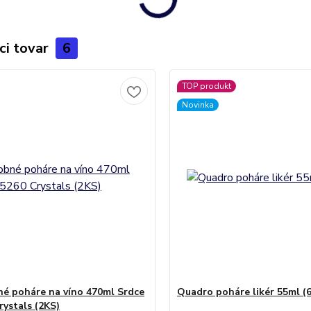
ci tovar
6
TOP produkt
Novinka
é poháre na víno 470ml Srdce
Quadro poháre likér 55ml (
rystals (2KS)