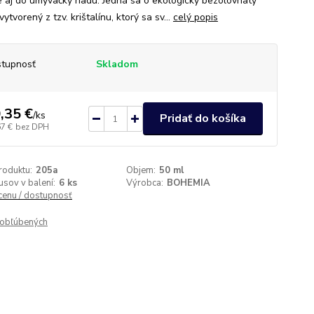
 aj do umývačky riadu. Jedná sa o ekologický bezolovnatý
 vytvorený z tzv. krištalínu, ktorý sa sv...
celý popis
tupnosť
Skladom
,35 €
/
ks
Pridať do košíka
67 €
bez DPH
roduktu:
205a
Objem:
50 ml
usov v balení:
6 ks
Výrobca:
BOHEMIA
 cenu / dostupnosť
obľúbených