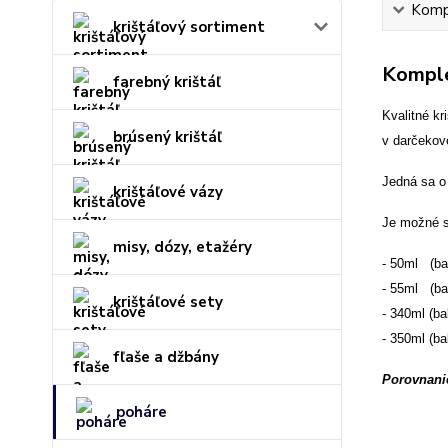
Kompl
krištáľový sortiment
Komple
farebný krištáľ
Kvalitné kr
brúsený krištáľ
v darčekove
Jedná sa o 
krištáľové vázy
Je možné s
misy, dózy, etažéry
- 50ml (ba
- 55ml (ba
krištáľové sety
- 340ml (ba
- 350ml (ba
fľaše a džbány
Porovnanie
poháre