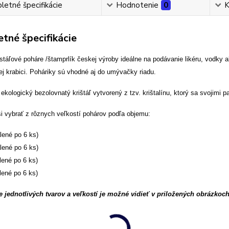
etné špecifikácie
Hodnotenie
0
K
tné špecifikácie
istáľové poháre /štamprlík českej výroby ideálne na podávanie likéru, vodky 
j krabici. Poháriky sú vhodné aj do umývačky riadu.
ekologický bezolovnatý krištáľ vytvorený z tzv. krištalínu, ktorý sa svojim
i vybrať z rôznych veľkostí pohárov podľa objemu:
lené po 6 ks)
lené po 6 ks)
lené po 6 ks)
lené po 6 ks)
 jednotlivých tvarov a veľkostí je možné vidieť v priložených obrázkoch