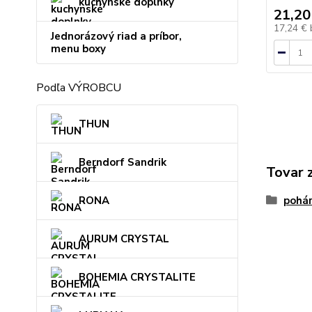
kuchynské doplnky
21,20
17,24 €
Jednorázový riad a príbor,
menu boxy
Podľa VÝROBCU
THUN
Berndorf Sandrik
Tovar 
RONA
pohá
AURUM CRYSTAL
BOHEMIA CRYSTALITE