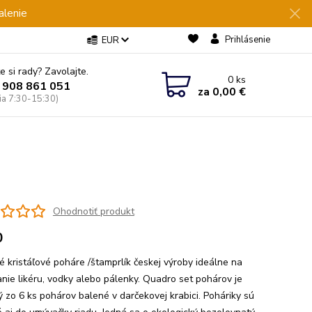
alenie
Prihlásenie
EUR
e si rady? Zavolajte.
0
ks
 908 861 051
za
0,00 €
Pia 7:30-15:30)
Ohodnotiť produkt
0
né kristáľové poháre /štamprlík českej výroby ideálne na
nie likéru, vodky alebo pálenky. Quadro set pohárov je
ý zo 6 ks pohárov balené v darčekovej krabici. Poháriky sú