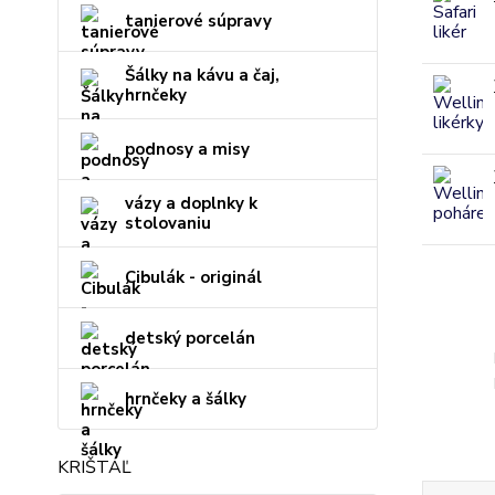
tanierové súpravy
Šálky na kávu a čaj,
hrnčeky
podnosy a misy
vázy a doplnky k
stolovaniu
Cibulák - originál
detský porcelán
hrnčeky a šálky
KRIŠTÁĽ