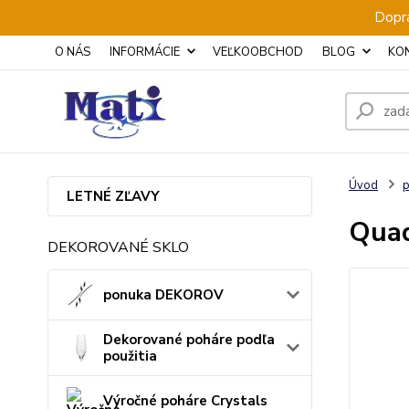
Dopra
O NÁS
INFORMÁCIE
VEĽKOOBCHOD
BLOG
KO
Úvod
p
LETNÉ ZĽAVY
Quad
DEKOROVANÉ SKLO
ponuka DEKOROV
Dekorované poháre podľa
použitia
Výročné poháre Crystals