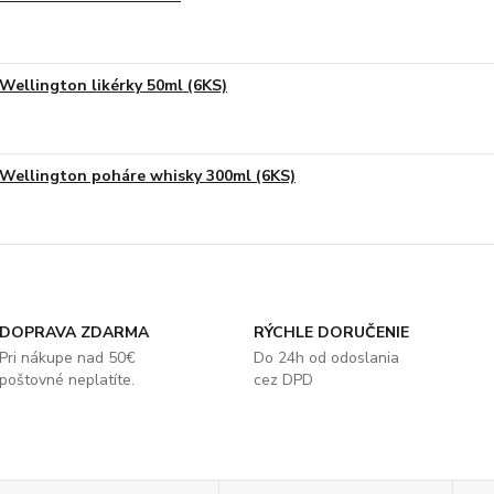
Wellington likérky 50ml (6KS)
Wellington poháre whisky 300ml (6KS)
DOPRAVA ZDARMA
RÝCHLE DORUČENIE
Pri nákupe nad 50€
Do 24h od odoslania
poštovné neplatíte.
cez DPD