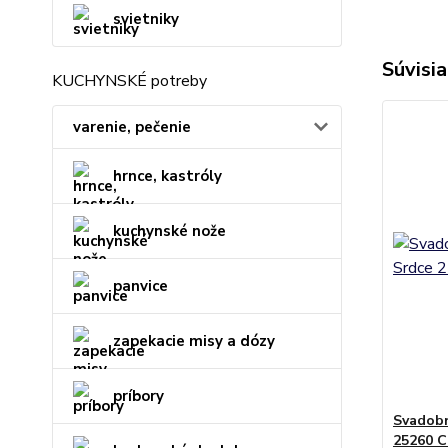
svietniky
Súvisia
KUCHYNSKÉ potreby
varenie, pečenie
hrnce, kastróly
kuchynské nože
panvice
zapekacie misy a dózy
príbory
Svadobn
25260 C