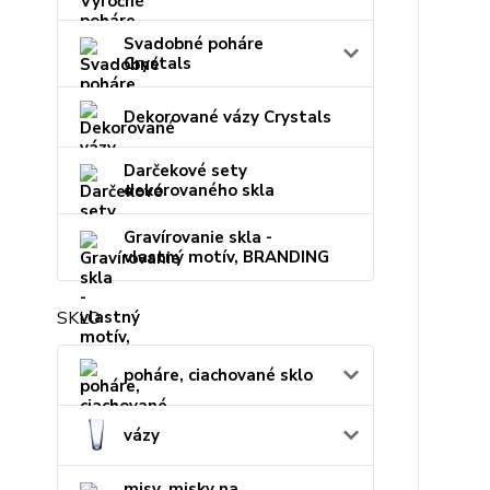
Svadobné poháre
Crystals
Dekorované vázy Crystals
Darčekové sety
dekorovaného skla
Gravírovanie skla -
vlastný motív, BRANDING
SKLO
poháre, ciachované sklo
vázy
misy, misky na