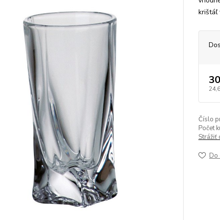
vhodné
krištáľ
Dos
30
24,
Číslo p
Počet k
Strážiť
Do 