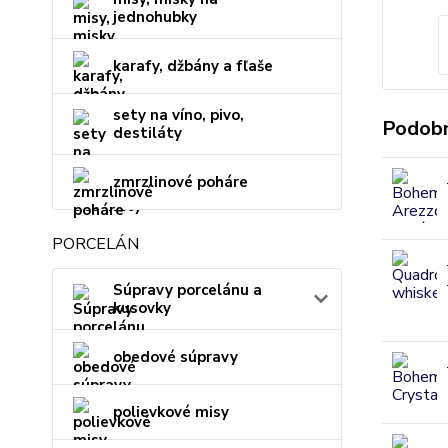
jednohubky
karafy, džbány a fľaše
sety na víno, pivo,
Podobn
destiláty
zmrzlinové poháre
PORCELÁN
Súpravy porcelánu a
kusovky
obedové súpravy
polievkové misy