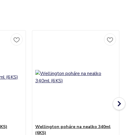
6KS)
Wellington poháre na nealko 340ml
We
(6KS)