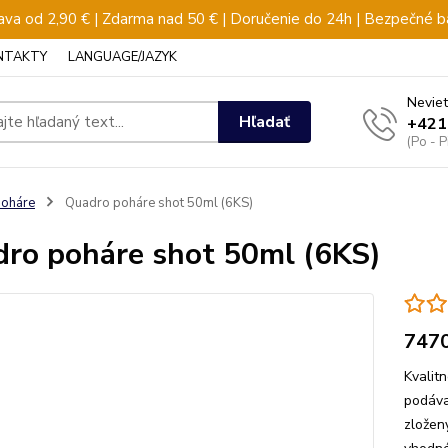
va od 2,90 € | Zdarma nad 50 € | Doručenie do 24h | Bezpečné b
NTAKTY
LANGUAGE/JAZYK
Neviet
Hľadať
+421
(Po - 
oháre
Quadro poháre shot 50ml (6KS)
ro poháre shot 50ml (6KS)
747
Kvalit
podáva
zložen