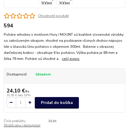
Ohodnotiť produkt
594
Poháre whiskey s motívom Hory / MOUNT sú kvalitné slovenské výrobky
so zabrúseným okrajom, vhodné na podávanie rôznych druhov nápojov.
Ide o klasickú líniu pohárov s objemom 300ml. Balenie v okrasnej
darčekovej krabici - obsahuje 6 ks pohárov. Výška pohára je 88 mm a
šírka 79 mm. Poháre sú vhodné a...
celý popis
Dostupnosť
Skladom
24,10 €
/
ks
19,59 €
bez DPH
Pridať do košíka
Číslo produktu:
311h
Strážiť cenu / dostupnosť