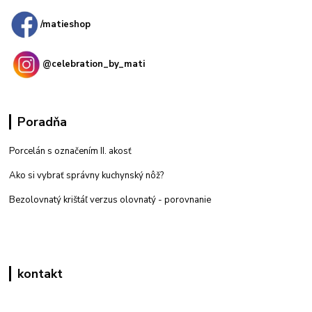
/matieshop
@celebration_by_mati
Poradňa
Porcelán s označením II. akosť
Ako si vybrať správny kuchynský nôž?
Bezolovnatý krištáľ verzus olovnatý -
porovnanie
kontakt
Zákaznícka podpora eshop mati