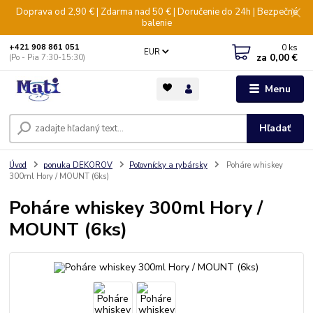
Doprava od 2,90 € | Zdarma nad 50 € | Doručenie do 24h | Bezpečné
balenie
0
ks
+421 908 861 051
EUR
za
0,00 €
(Po - Pia 7:30-15:30)
Menu
Hľadať
Úvod
ponuka DEKOROV
Poľovnícky a rybársky
Poháre whiskey
300ml Hory / MOUNT (6ks)
Poháre whiskey 300ml Hory /
MOUNT (6ks)