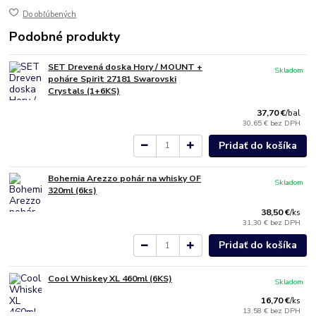
Do obľúbených
Podobné produkty
SET Drevená doska Hory / MOUNT +
Skladom
poháre Spirit 27181 Swarovski
Crystals (1+6KS)
37,70 €
/
bal
30,65 €
bez DPH
Pridať do košíka
Bohemia Arezzo pohár na whisky OF
Skladom
320ml (6ks)
38,50 €
/
ks
31,30 €
bez DPH
Pridať do košíka
Cool Whiskey XL 460ml (6KS)
Skladom
16,70 €
/
ks
13,58 €
bez DPH