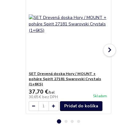
SET Drevená doska Hory / MOUNT +
Kalich na ví
poháre Spirit 27181 Swarovski Crystals
(1+6KS)
37,70 €
18,30 €
/
bal
/
b
Skladom
30,65 €
bez DPH
14,88 €
bez 
Pridať do košíka