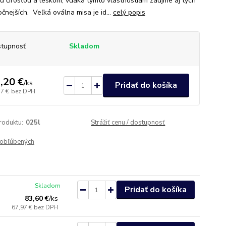
u čírosťou a leskom, vďaka týmto vlastnostiam zaujme aj tých
čnejších. Veľká oválna misa je id...
celý popis
tupnosť
Skladom
,20 €
/
ks
Pridať do košíka
57 €
bez DPH
roduktu:
025l
Strážiť cenu / dostupnosť
obľúbených
Skladom
Pridať do košíka
83,60 €
/
ks
67,97 €
bez DPH