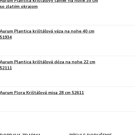
Aurum Plantica krištáľový tanier na nohe 35 cm
so zlatým okrajom
Aurum Plantica krištáľová váza na nohe 40 cm
51934
Aurum Plantica krištáľová dóza na nohe 22 cm
52111
Aurum Flora Krištáľová misa 28 cm 52611