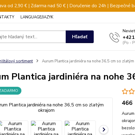
va od 2,90 € | Zdarma nad 50 € | Doručenie do 24h | Bezpečné b
NTAKTY
LANGUAGE/JAZYK
Neviet
Hľadať
+421
(Po - 
rištáľový sortiment
Aurum Plantica jardiniéra na nohe 36,5 cm so zlatým
m Plantica jardiniéra na nohe 3
 ZADARMO
466
Aurum 
okrajo
bezolo