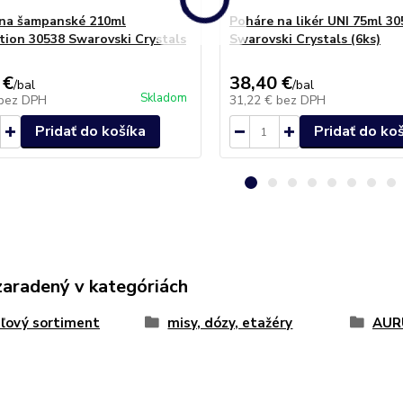
na šampanské 210ml
Poháre na likér UNI 75ml 30
tion 30538 Swarovski Crystals
Swarovski Crystals (6ks)
 €
38,40 €
/
bal
/
bal
Skladom
bez DPH
31,22 €
bez DPH
Pridať do košíka
Pridať do ko
zaradený v kategóriách
áľový sortiment
misy, dózy, etažéry
AUR