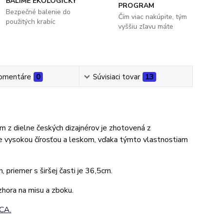
BALÍME EKOLOGICKY
PROGRAM
Bezpečné balenie do
Čím viac nakúpite, tým
použitých krabíc
vyššiu zľavu máte
omentáre
0
Súvisiaci tovar
13
om z dielne českých dizajnérov je zhotovená z
e vysokou čírosťou a leskom, vďaka týmto vlastnostiam
, priemer s širšej časti je 36,5cm.
zhora na misu a zboku.
CA.