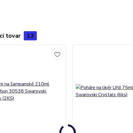
ci tovar
13