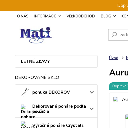
Dopra
O NÁS
INFORMÁCIE
VEĽKOOBCHOD
BLOG
KO
Úvod
k
LETNÉ ZĽAVY
Auru
DEKOROVANÉ SKLO
Doprava
ponuka DEKOROV
Dekorované poháre podľa
použitia
Výročné poháre Crystals