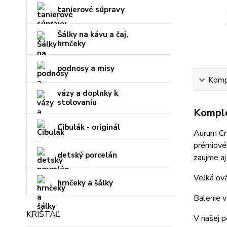
tanierové súpravy
Šálky na kávu a čaj,
hrnčeky
podnosy a misy
Kompl
vázy a doplnky k
stolovaniu
Komple
Cibulák - originál
Aurum Cry
prémiovéh
detský porcelán
zaujme aj
Veľká ová
hrnčeky a šálky
Balenie v
KRIŠTÁĽ
V našej p