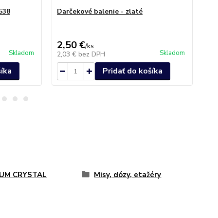
538
Darčekové balenie - zlaté
Po
Cry
2,50 €
28
/
ks
Skladom
Skladom
2,03 €
bez DPH
22
šíka
Pridať do košíka
UM CRYSTAL
Misy, dózy, etažéry