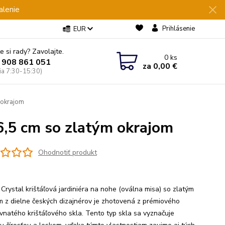
alenie
Prihlásenie
EUR
e si rady? Zavolajte.
0
ks
 908 861 051
za
0,00 €
Pia 7:30-15:30)
 okrajom
6,5 cm so zlatým okrajom
Ohodnotiť produkt
Crystal krištáľová jardiniéra na nohe (oválna misa) so zlatým
m z dielne českých dizajnérov je zhotovená z prémiového
vnatého krištáľového skla. Tento typ skla sa vyznačuje