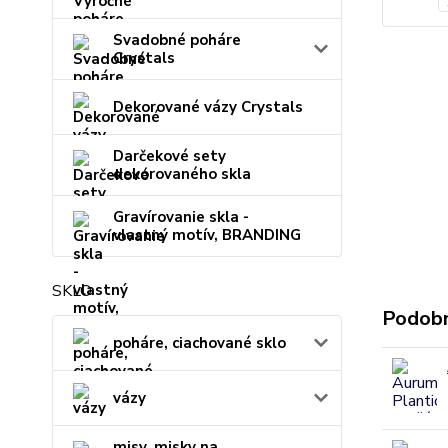
Svadobné poháre
Crystals
Dekorované vázy Crystals
Darčekové sety
dekorovaného skla
Gravírovanie skla -
vlastný motív, BRANDING
SKLO
Podobn
poháre, ciachované sklo
vázy
misy, misky na