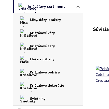
krištáľový sortiment
Misy, dózy, etažéry
Súvisia
Krištáľové vázy
Krištáľové sety
Fľaše a džbány
Krištáľové poháre
Krištáľové dekorácie
Svietniky