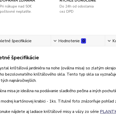
DOPRAVA ZDARMA
RÝCHLE DORUČENIE
Pri nákupe nad 50€
Do 24h od odoslania
poštovné neplatíte.
cez DPD
etné špecifikácie
Hodnotenie
0
K
tné špecifikácie
stal krištáľová jardiniéra na nohe (oválna misa) so zlatým okraj
o bezolovnatého krištáľového skla. Tento typ skla sa vyznačuj
 tých najnáročnejších.
lna misa je ideálna na podávanie sladkého pečina a iných pochutín
 modrej kartónovej krabici - 1ks. Titulné foto znázorňuje pohľad 
onuke nájdete aj ladiace krištáľové misy a vázy zo série
PLANTI