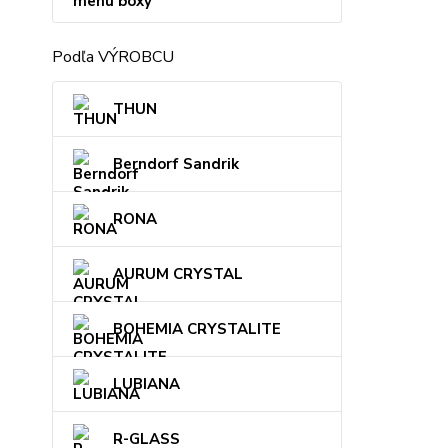
menu boxy
Podľa VÝROBCU
THUN
Berndorf Sandrik
RONA
AURUM CRYSTAL
BOHEMIA CRYSTALITE
LUBIANA
R-GLASS