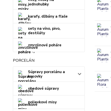
jednohubky
karafy, džbány a fľaše
sety na víno, pivo,
destiláty
zmrzlinové poháre
PORCELÁN
Súpravy porcelánu a
kusovky
obedové súpravy
polievkové misy