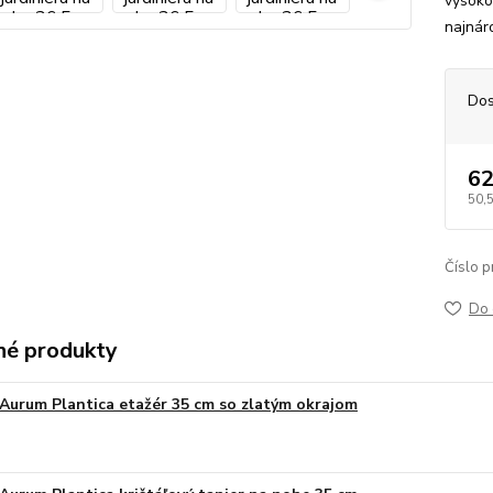
vysoko
najnáro
Dos
62
50,
Číslo p
Do 
é produkty
Aurum Plantica etažér 35 cm so zlatým okrajom