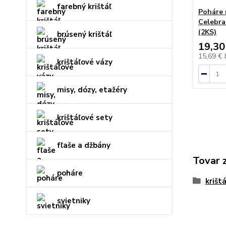
farebný krištáľ
Poháre 
Celebra
(2KS)
brúsený krištáľ
19,30
15,69 €
krištáľové vázy
misy, dózy, etažéry
krištáľové sety
fľaše a džbány
Tovar 
poháre
krišt
svietniky