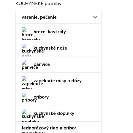
KUCHYNSKÉ potreby
varenie, pečenie
hrnce, kastróly
kuchynské nože
panvice
zapekacie misy a dózy
príbory
kuchynské doplnky
Jednorázový riad a príbor,