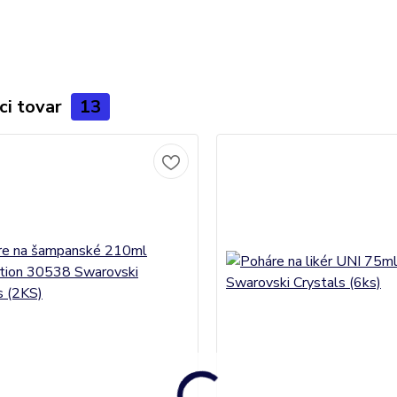
ci tovar
13