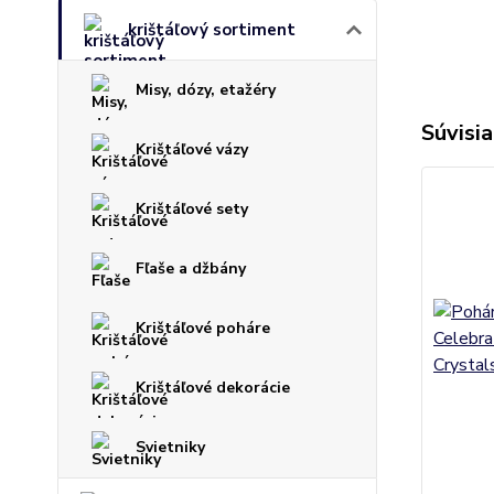
krištáľový sortiment
Misy, dózy, etažéry
Súvisia
Krištáľové vázy
Krištáľové sety
Fľaše a džbány
Krištáľové poháre
Krištáľové dekorácie
Svietniky