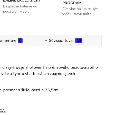
BALÍME EKOLOGICKY
PROGRAM
Bezpečné balenie do
Čím viac nakúpite, tým
použitých krabíc
vyššiu zľavu máte
omentáre
0
Súvisiaci tovar
13
ch dizajnérov je zhotovená z prémiového bezolovnatého
, vďaka týmto vlastnostiam zaujme aj tých
, priemer s širšej časti je 36,5cm.
CA.