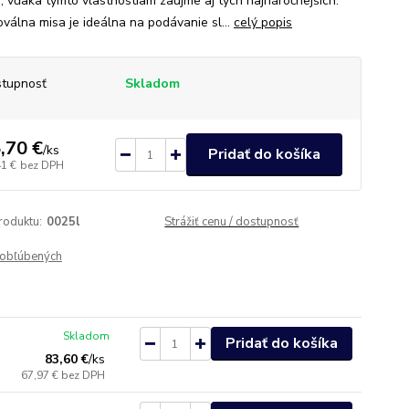
, vďaka týmto vlastnostiam zaujme aj tých najnáročnejších.
oválna misa je ideálna na podávanie sl...
celý popis
tupnosť
Skladom
,70 €
/
ks
Pridať do košíka
41 €
bez DPH
roduktu:
0025l
Strážiť cenu / dostupnosť
obľúbených
Skladom
Pridať do košíka
83,60 €
/
ks
67,97 €
bez DPH