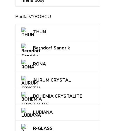
menu boxy
Podľa VÝROBCU
THUN
Berndorf Sandrik
RONA
AURUM CRYSTAL
BOHEMIA CRYSTALITE
LUBIANA
R-GLASS