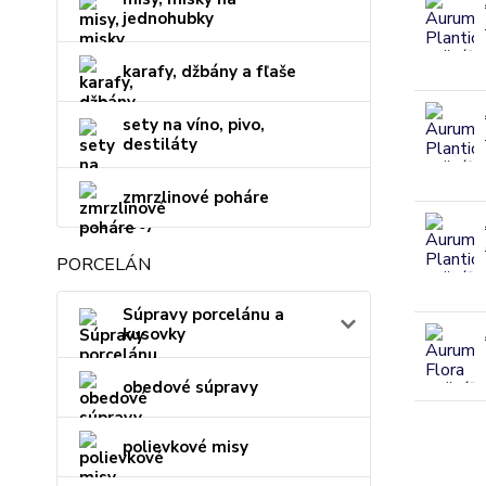
jednohubky
karafy, džbány a fľaše
sety na víno, pivo,
destiláty
zmrzlinové poháre
PORCELÁN
Súpravy porcelánu a
kusovky
obedové súpravy
polievkové misy