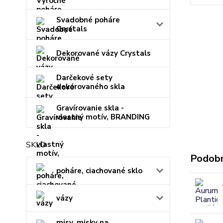
Svadobné poháre
Crystals
Dekorované vázy Crystals
Darčekové sety
dekorovaného skla
Gravírovanie skla -
vlastný motív, BRANDING
SKLO
Podobn
poháre, ciachované sklo
vázy
misy, misky na