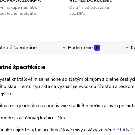
DOPRAVA ZDARMA
RÝCHLE DORUČENIE
Pri nákupe nad 50€
Do 24h od odoslania
poštovné neplatíte.
cez DPD
etné špecifikácie
Hodnotenie
0
K
tné špecifikácie
stal krištáľová misa na nohe so zlatým okrajom z dielne český
ého skla. Tento typ skla sa vyznačuje vysokou čírosťou a leskom
ejších.
lna misa je ideálna na podávanie sladkého pečina a iných pochutín
 modrej kartónovej krabici - 1ks.
onuke nájdete aj ladiace krištáľové misy a vázy zo série
PLANTI