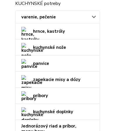
KUCHYNSKÉ potreby
varenie, pečenie
hrnce, kastróly
kuchynské nože
panvice
zapekacie misy a dózy
príbory
kuchynské doplnky
Jednorázový riad a príbor,