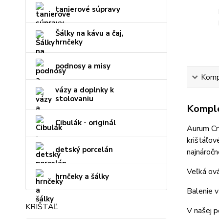
tanierové súpravy
Šálky na kávu a čaj,
hrnčeky
podnosy a misy
Kompl
vázy a doplnky k
stolovaniu
Komple
Cibulák - originál
Aurum Cry
krištáľov
detský porcelán
najnáročn
Veľká ová
hrnčeky a šálky
Balenie v
KRIŠTÁĽ
V našej p