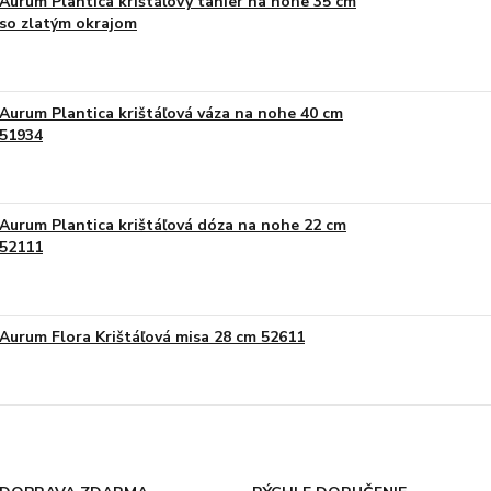
Aurum Plantica krištáľový tanier na nohe 35 cm
so zlatým okrajom
Aurum Plantica krištáľová váza na nohe 40 cm
51934
Aurum Plantica krištáľová dóza na nohe 22 cm
52111
Aurum Flora Krištáľová misa 28 cm 52611