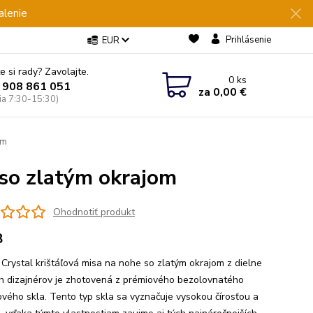
alenie
Prihlásenie
EUR
e si rady? Zavolajte.
0
ks
 908 861 051
za
0,00 €
Pia 7:30-15:30)
om
so zlatým okrajom
Ohodnotiť produkt
8
Crystal krištáľová misa na nohe so zlatým okrajom z dielne
h dizajnérov je zhotovená z prémiového bezolovnatého
ľového skla. Tento typ skla sa vyznačuje vysokou čírosťou a