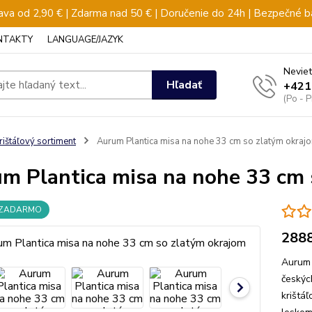
va od 2,90 € | Zdarma nad 50 € | Doručenie do 24h | Bezpečné b
NTAKTY
LANGUAGE/JAZYK
Neviet
Hľadať
+421
(Po - 
rištáľový sortiment
Aurum Plantica misa na nohe 33 cm so zlatým okraj
m Plantica misa na nohe 33 cm 
 ZADARMO
288
Aurum 
českýc
krištá