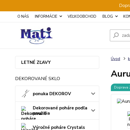
Dopra
O NÁS
INFORMÁCIE
VEĽKOOBCHOD
BLOG
KO
Úvod
k
LETNÉ ZĽAVY
Auru
DEKOROVANÉ SKLO
Doprava
ponuka DEKOROV
Dekorované poháre podľa
použitia
Výročné poháre Crystals