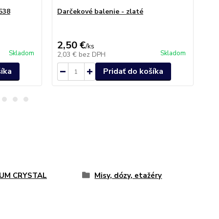
538
Darčekové balenie - zlaté
Po
Cry
2,50 €
28
/
ks
Skladom
Skladom
2,03 €
bez DPH
22
šíka
Pridať do košíka
UM CRYSTAL
Misy, dózy, etažéry