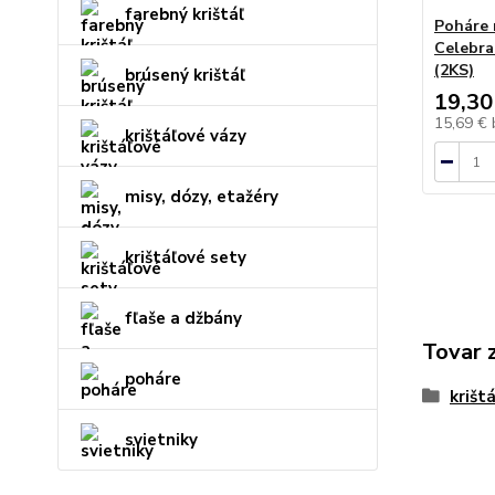
farebný krištáľ
Poháre 
Celebra
(2KS)
brúsený krištáľ
19,30
15,69 €
krištáľové vázy
misy, dózy, etažéry
krištáľové sety
fľaše a džbány
Tovar 
poháre
krišt
svietniky