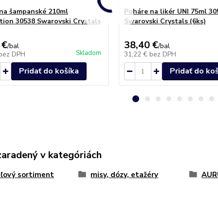
na šampanské 210ml
Poháre na likér UNI 75ml 30
tion 30538 Swarovski Crystals
Swarovski Crystals (6ks)
 €
38,40 €
/
bal
/
bal
Skladom
bez DPH
31,22 €
bez DPH
Pridať do košíka
Pridať do ko
zaradený v kategóriách
áľový sortiment
misy, dózy, etažéry
AUR