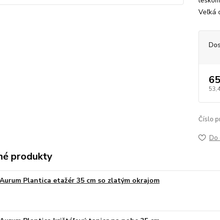
leskom
Veľká 
Dos
65
53,
Číslo p
Do 
é produkty
Aurum Plantica etažér 35 cm so zlatým okrajom