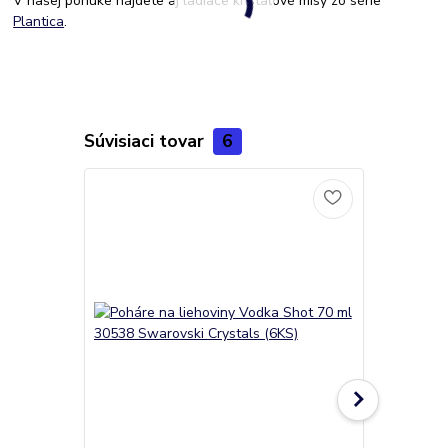
V našej ponuke nájdete aj ladiace krištáľové misy zo série
Plantica
.
Súvisiaci tovar
6