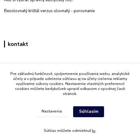
Bezolovnatý krištáľ verzus olovnatý -
porovnanie
kontakt
Zákaznícka podpora eshop mati
+421 908 861 051
Pre základnú funkčnosť, spríjemnenie používania webu, analytické
účely a v prípade udelenia súhlasu aj na účely cielenia reklamy
(Po - Pia 7:30-15:30)
využívame súbory cookies. Nastavenie vlastných preferencií
cookies môžete kedykoľvek upraviť odkazom v spodnej časti
info@mati.sk
stránok.
Súhlasím
Nastavenia
Súhlas môžete odmietnuť
tu
.
Vytvorené na
Eshop-rychlo.sk