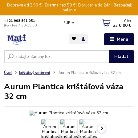
Doprava od 2,90 € | Zdarma nad 50 € | Doručenie do 24h | Bezpečné
balenie
0
ks
+421 908 861 051
EUR
za
0,00 €
(Po - Pia 7:30-15:30)
Menu
Hľadať
Úvod
krištáľový sortiment
Aurum Plantica krištáľová váza 32 cm
Aurum Plantica krištáľová váza
32 cm