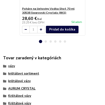
Poháre na liehoviny Vodka Shot 70 ml
Poháre na li
30538 Swarovski Crystals (6KS)
ml 30538 Sw
28,60 €
26,80 €
/
bal
/
b
Skladom
23,25 €
bez DPH
21,79 €
bez 
Pridať do košíka
Tovar zaradený v kategóriách
vázy
krištáľový sortiment
krištáľové vázy
AURUM CRYSTAL
Krištáľové vázy
Krištáľové vázy