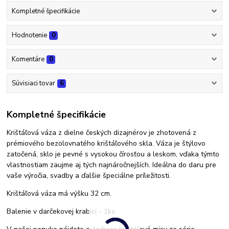
Kompletné špecifikácie
Hodnotenie
0
Komentáre
0
Súvisiaci tovar
6
Kompletné špecifikácie
Krištáľová váza z dielne českých dizajnérov je zhotovená z
prémiového bezolovnatého krištáľového skla. Váza je štýlovo
zatočená, sklo je pevné s vysokou čírosťou a leskom, vďaka týmto
vlastnostiam zaujme aj tých najnáročnejších. Ideálna do daru pre
vaše výročia, svadby a ďalšie špeciálne príležitosti.
Krištáľová váza má výšku 32 cm.
Balenie v darčekovej krabici - 1ks.