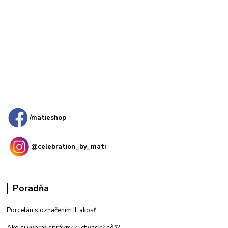
Kamenná
predajňa: Priemyselná 2, 949 01 Nitra
/matieshop
@celebration_by_mati
Poradňa
Porcelán s označením II. akosť
Ako si vybrať správny kuchynský nôž?