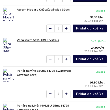
Aurum Mozart Krištáľová váza 32cm
Skladom
38,30 €
/
bal
31,14 €
bez DPH
Pridať do košíka
Váza 25cm 5691 139 Crystals
Do 2 týždňov
24,90 €
/
ks
20,24 €
bez DPH
Pridať do košíka
Pohár na víno 360ml 34799 Swarovski
Skladom
Crystals (2ks)
16,10 €
/
bal
13,09 €
bez DPH
Pridať do košíka
Poháre na Likér MALIBU 25ml 34799
Skladom
Crystals (2KS)