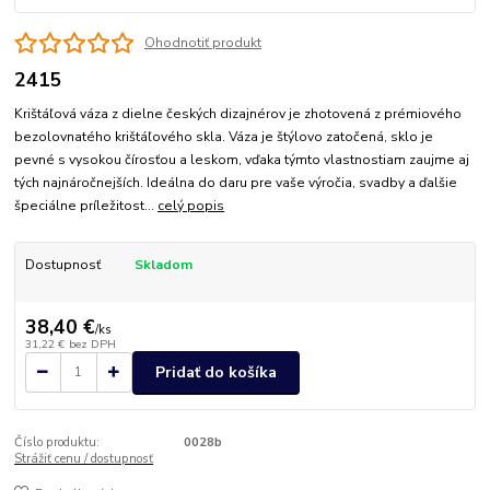
Ohodnotiť produkt
2415
Krištáľová váza z dielne českých dizajnérov je zhotovená z prémiového
bezolovnatého krištáľového skla. Váza je štýlovo zatočená, sklo je
pevné s vysokou čírosťou a leskom, vďaka týmto vlastnostiam zaujme aj
tých najnáročnejších. Ideálna do daru pre vaše výročia, svadby a ďalšie
špeciálne príležitost...
celý popis
Dostupnosť
Skladom
38,40 €
/
ks
31,22 €
bez DPH
Pridať do košíka
Číslo produktu:
0028b
Strážiť cenu / dostupnosť