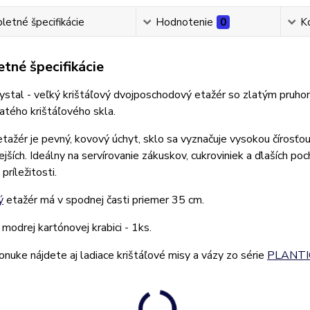
etné špecifikácie
Hodnotenie
0
K
tné špecifikácie
stal - veľký krištáľový dvojposchodový etažér so zlatým pruho
atého krištáľového skla.
tažér je pevný, kovový úchyt, sklo sa vyznačuje vysokou čírosťo
ejších. Ideálny na servírovanie zákuskov, cukroviniek a ďlaších po
príležitosti.
ý
etažér má v spodnej časti priemer 35 cm.
 modrej kartónovej krabici - 1ks.
onuke nájdete aj ladiace krištáľové misy a vázy zo série
PLANTI