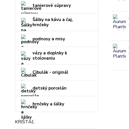
tanierové súpravy
Šálky na kávu a čaj,
hrnčeky
podnosy a misy
vázy a doplnky k
stolovaniu
Cibulák - originál
detský porcelán
hrnčeky a šálky
KRIŠTÁĽ