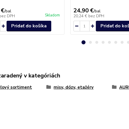
 €
24,90 €
/
bal
/
bal
Skladom
bez DPH
20,24 €
bez DPH
Pridať do košíka
Pridať do ko
zaradený v kategóriách
áľový sortiment
misy, dózy, etažéry
AUR