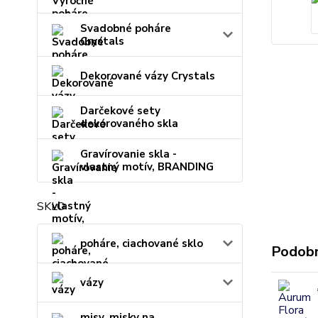
Svadobné poháre
Crystals
Dekorované vázy Crystals
Darčekové sety
dekorovaného skla
Gravírovanie skla -
vlastný motív, BRANDING
SKLO
poháre, ciachované sklo
Podobn
vázy
misy, misky na