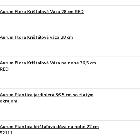
Aurum Flora Krištáľová Váza 28 cm RED
Aurum Flora Krištáľová váza 28 cm
Aurum Flora Krištáľová Váza na nohe 36,5 cm
RED
Aurum Plantica jardiniéra 36,5 cm so zlatým
okrajom
Aurum Plantica krištáľová dóza na nohe 22 cm
52111