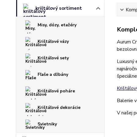
krištáľový sortiment
Kompl
Misy, dózy, etažéry
Komple
Krištáľové vázy
Aurum Cry
bezolovn
Krištáľové sety
Luxusný e
najnáročn
Fľaše a džbány
špeciálne 
Krištáľov
Krištáľové poháre
Balenie v
Krištáľové dekorácie
V našej p
Svietniky