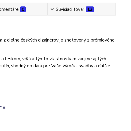
omentáre
0
Súvisiaci tovar
12
m z dielne českých dizajnérov je zhotovený z prémiového
u a leskom, vďaka týmto vlastnostiam zaujme aj tých
chutín, vhodný do daru pre Vaše výročia, svadby a ďalšie
CA.