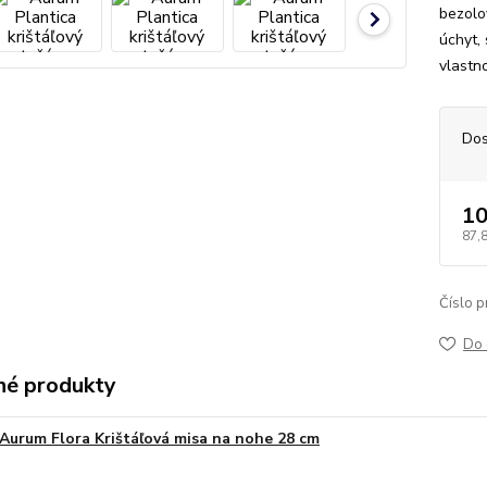
bezolo
úchyt,
vlastn
Dos
10
87,
Číslo p
Do 
é produkty
Aurum Flora Krištáľová misa na nohe 28 cm