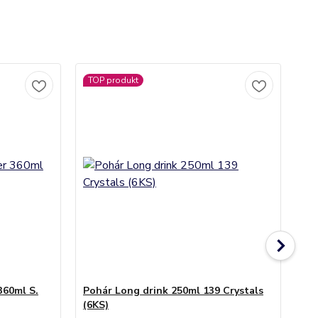
TOP produkt
360ml S.
Pohár Long drink 250ml 139 Crystals
Po
(6KS)
(6