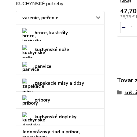
(2KS)
KUCHYNSKÉ potreby
47,70
38,78 €
varenie, pečenie
hrnce, kastróly
kuchynské nože
panvice
Tovar 
zapekacie misy a dózy
krišt
príbory
kuchynské doplnky
Jednorázový riad a príbor,