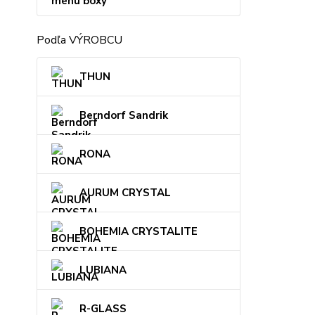
menu boxy
Podľa VÝROBCU
THUN
Berndorf Sandrik
RONA
AURUM CRYSTAL
BOHEMIA CRYSTALITE
LUBIANA
R-GLASS