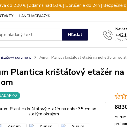
va od 2,90 € | Zdarma nad 50 € | Doručenie do 24h | Bezpečné b
NTAKTY
LANGUAGE/JAZYK
Neviet
Hľadať
+421
(Po - 
rištáľový sortiment
Aurum Plantica krištáľový etažér na nohe 35 cm so z
m Plantica krištáľový etažér na
jom
 ZADARMO
683
Aurum 
pruhom