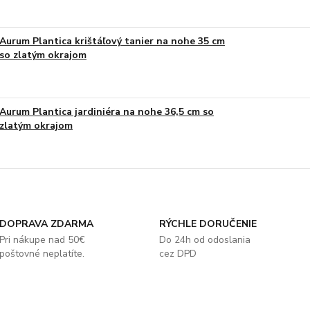
Aurum Plantica krištáľový tanier na nohe 35 cm
so zlatým okrajom
Aurum Plantica jardiniéra na nohe 36,5 cm so
zlatým okrajom
DOPRAVA ZDARMA
RÝCHLE DORUČENIE
Pri nákupe nad 50€
Do 24h od odoslania
poštovné neplatíte.
cez DPD