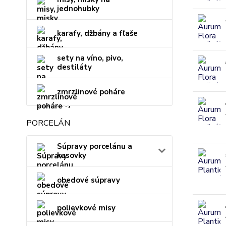
jednohubky
karafy, džbány a fľaše
sety na víno, pivo,
destiláty
zmrzlinové poháre
PORCELÁN
Súpravy porcelánu a
kusovky
obedové súpravy
polievkové misy