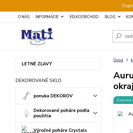
Dopra
O NÁS
INFORMÁCIE
VEĽKOOBCHOD
BLOG
KO
Úvod
k
LETNÉ ZĽAVY
Auru
DEKOROVANÉ SKLO
okra
ponuka DEKOROV
Doprava
Dekorované poháre podľa
použitia
Výročné poháre Crystals