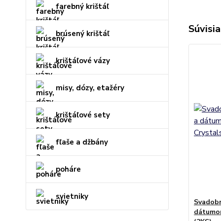
farebný krištáľ
Súvisia
brúsený krištáľ
krištáľové vázy
misy, dózy, etažéry
krištáľové sety
fľaše a džbány
poháre
svietniky
Svadobn
dátumom