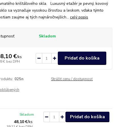
vnatého krištáľového skla. Luxusný etažér je pevný, kovový
 sklo sa vyznačuje vysokou čírosťou a leskom, vďaka týmto
ostiam zaujme aj tých najnáročnejších...
celý popis
tupnosť
Skladom
8,10 €
/
ks
Pridať do košíka
89 €
bez DPH
roduktu:
025n
Strážiť cenu / dostupnosť
obľúbených
Skladom
Pridať do košíka
48,10 €
/
ks
39,11 €
bez DPH