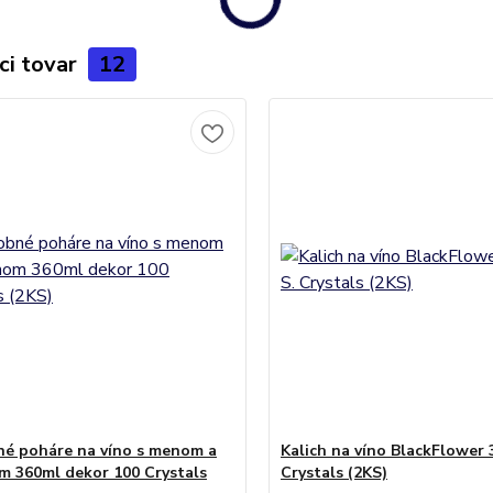
ci tovar
12
é poháre na víno s menom a
Kalich na víno BlackFlower 
 360ml dekor 100 Crystals
Crystals (2KS)