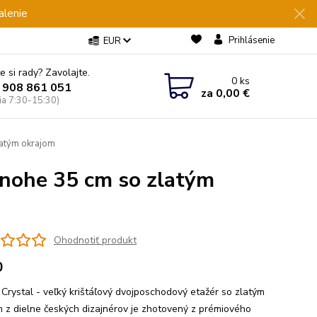
alenie
Prihlásenie
EUR
e si rady? Zavolajte.
0
ks
 908 861 051
za
0,00 €
Pia 7:30-15:30)
latým okrajom
 nohe 35 cm so zlatým
Ohodnotiť produkt
0
Crystal - veľký krištáľový dvojposchodový etažér so zlatým
 z dielne českých dizajnérov je zhotovený z prémiového