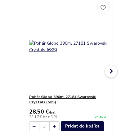
Pohár Globo 390ml 27181 Swarovski
Pohár Globo
Crystals (6KS)
Swarovski C
28,50 €
28,00 €
/
bal
/
b
Skladom
23,17 €
bez DPH
22,76 €
bez 
Pridať do košíka