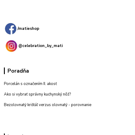
Kamenná
predajňa: Priemyselná 2, 949 01 Nitra
/matieshop
@celebration_by_mati
Poradňa
Porcelán s označením II. akosť
Ako si vybrať správny kuchynský nôž?
Bezolovnatý krištáľ verzus olovnatý -
porovnanie