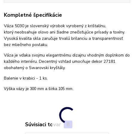
Kompletné špecifikácie
Váza 5030 je slovenský výrobok vyrobený z krištalínu,
ktorý neobsahuje olovo ani žiadne znečisťujúce prísady a toxíny.
Vysoká kvalita skla zaručuje trvalú brilanciu a transparentnosť
bez mliečneho povlaku.
Váza je vďaka svojmu elegantnému dizajnu vhodným doplnkom do
každého interiéru. Decentný vzhľad umocňuje dekor 27181
obohatený o Swarovski kryštály.
Balenie v krabici - 1 ks.
Výška vázy je 300 mm a šírka 105 mm.
Súvisiaci tovar
8