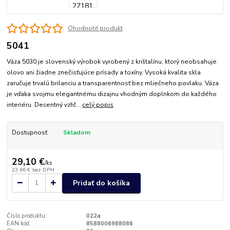
Ohodnotiť produkt
5041
Váza 5030 je slovenský výrobok vyrobený z krištalínu, ktorý neobsahuje
olovo ani žiadne znečisťujúce prísady a toxíny. Vysoká kvalita skla
zaručuje trvalú brilanciu a transparentnosť bez mliečneho povlaku. Váza
je vďaka svojmu elegantnému dizajnu vhodným doplnkom do každého
interiéru. Decentný vzhľ...
celý popis
Dostupnosť
Skladom
29,10 €
/
ks
23,66 €
bez DPH
Pridať do košíka
Číslo produktu:
022a
EAN kód:
8588006988086