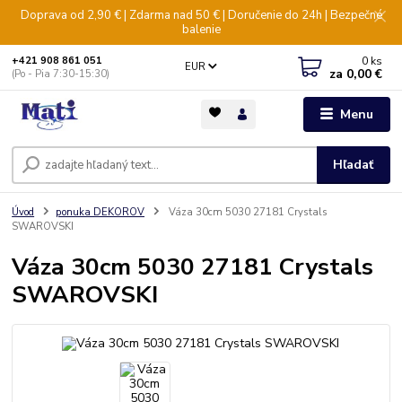
Doprava od 2,90 € | Zdarma nad 50 € | Doručenie do 24h | Bezpečné
balenie
0
ks
+421 908 861 051
EUR
za
0,00 €
(Po - Pia 7:30-15:30)
Menu
Hľadať
Úvod
ponuka DEKOROV
Váza 30cm 5030 27181 Crystals
SWAROVSKI
Váza 30cm 5030 27181 Crystals
SWAROVSKI