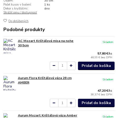
Objem:
30 cm
Počet kusov v balení:
1 ks
Dekor s kryštálmi:
áno
Strážiť cenu / dostupnosť
Do obľúbených
Podobné produkty
AC Mozart Krištáľová misa na nohe
Skladom
30,5cm
57,80 €
/
ks
46,99 €
bez DPH
Pridať do košíka
Aurum Flora Krištáľová váza 28 cm
Skladom
AMBER
47,20 €
/
ks
38,37 €
bez DPH
Pridať do košíka
Aurum Mozart Krištáľová váza Amber
Skladom