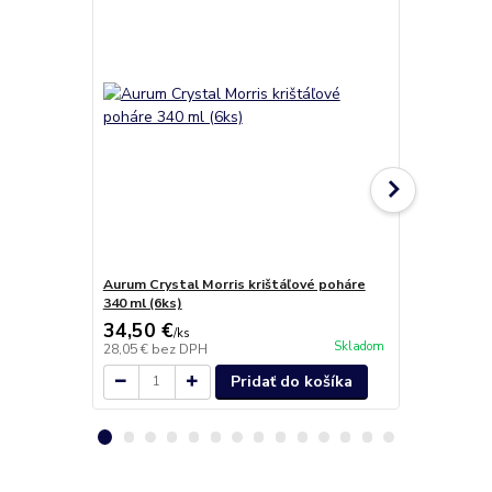
Aurum Crystal Morris krištáľové poháre
Aurum Coope
340 ml (6ks)
34,50 €
69,50 €
/
ks
/
k
Skladom
28,05 €
bez DPH
56,50 €
bez 
Pridať do košíka