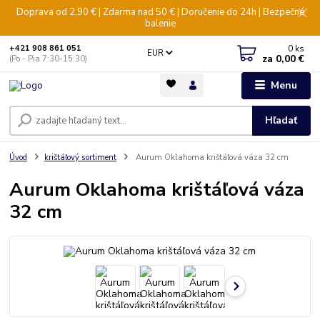
Doprava od 2,90 € | Zdarma nad 50 € | Doručenie do 24h | Bezpečné
balenie
0
ks
+421 908 861 051
EUR
za
0,00 €
(Po - Pia 7:30-15:30)
Menu
Hľadať
Úvod
krištáľový sortiment
Aurum Oklahoma krištáľová váza 32 cm
Aurum Oklahoma krištáľová váza
32 cm