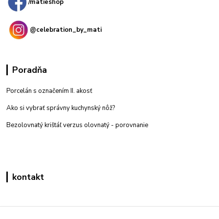
/matieshop
@celebration_by_mati
Poradňa
Porcelán s označením II. akosť
Ako si vybrať správny kuchynský nôž?
Bezolovnatý krištáľ verzus olovnatý -
porovnanie
kontakt
Zákaznícka podpora eshop mati