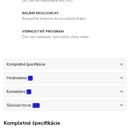
Do 24h od odoslania cez DPD
BALÍME EKOLOGICKY
Bezpečné balenie do použitých krabíc
VERNOSTNÝ PROGRAM
Čím viac nakúpite, tým vyššiu zľavu máte
Kompletné špecifikácie
Hodnotenie
0
Komentáre
0
Súvisiaci tovar
14
Kompletné špecifikácie