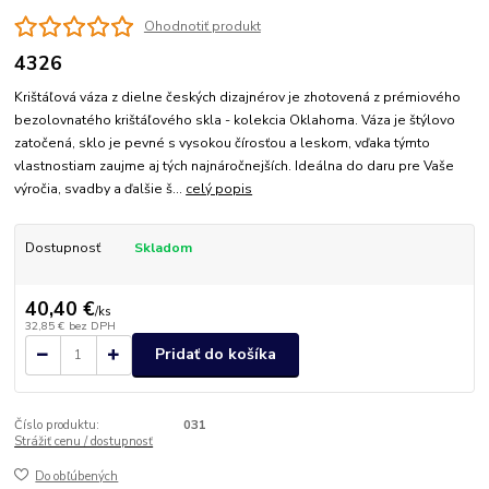
Ohodnotiť produkt
4326
Krištáľová váza z dielne českých dizajnérov je zhotovená z prémiového
bezolovnatého krištáľového skla - kolekcia Oklahoma. Váza je štýlovo
zatočená, sklo je pevné s vysokou čírosťou a leskom, vďaka týmto
vlastnostiam zaujme aj tých najnáročnejších. Ideálna do daru pre Vaše
výročia, svadby a ďalšie š...
celý popis
Dostupnosť
Skladom
40,40 €
/
ks
32,85 €
bez DPH
Pridať do košíka
Číslo produktu:
031
Strážiť cenu / dostupnosť
Do obľúbených