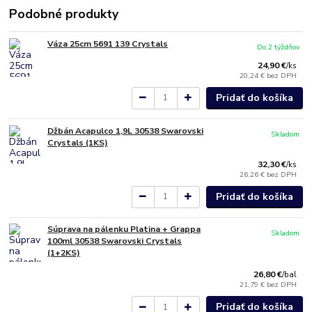
Podobné produkty
Váza 25cm 5691 139 Crystals
Do 2 týždňov
24,90 €
/
ks
20,24 €
bez DPH
Pridať do košíka
Džbán Acapulco 1,9L 30538 Swarovski
Skladom
Crystals (1KS)
32,30 €
/
ks
26,26 €
bez DPH
Pridať do košíka
Súprava na pálenku Platina + Grappa
Skladom
100ml 30538 Swarovski Crystals
(1+2KS)
26,80 €
/
bal
21,79 €
bez DPH
Pridať do košíka