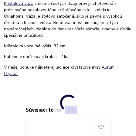
Krištáľová váza
z dielne českých dizajnérov je zhotovená z
prémiového bezolovnatého krištáľového skla - kolekcia
Oklahoma. Váza je štýlovo zatočená, sklo je pevné s vysokou
čírosťou a leskom, vďaka týmto vlastnostiam zaujme aj tých
najnáročnejších. Ideálna do daru pre Vaše výročia, svadby a ďalšie
špeciálne príležitosti.
Krištáľová váza má výšku 32 cm.
Balenie v darčekovej krabici - 1ks.
V našej ponuke nájdete aj ladiace kryštálové misy
Aurum
Crystal
..
Súvisiaci tovar
14
Doprava ZA