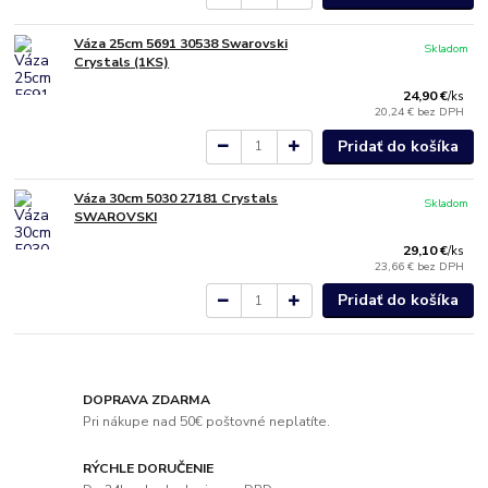
Váza 25cm 5691 30538 Swarovski
Skladom
Crystals (1KS)
24,90 €
/
ks
20,24 €
bez DPH
Pridať do košíka
Váza 30cm 5030 27181 Crystals
Skladom
SWAROVSKI
29,10 €
/
ks
23,66 €
bez DPH
Pridať do košíka
DOPRAVA ZDARMA
Pri nákupe nad 50€ poštovné neplatíte.
RÝCHLE DORUČENIE