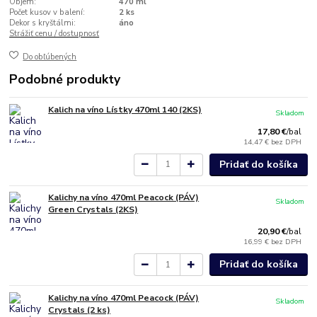
Objem:
470 ml
Počet kusov v balení:
2 ks
Dekor s kryštálmi:
áno
Strážiť cenu / dostupnosť
Do obľúbených
Podobné produkty
Kalich na víno Lístky 470ml 140 (2KS)
Skladom
17,80 €
/
bal
14,47 €
bez DPH
Pridať do košíka
Kalichy na víno 470ml Peacock (PÁV)
Skladom
Green Crystals (2KS)
20,90 €
/
bal
16,99 €
bez DPH
Pridať do košíka
Kalichy na víno 470ml Peacock (PÁV)
Skladom
Crystals (2 ks)