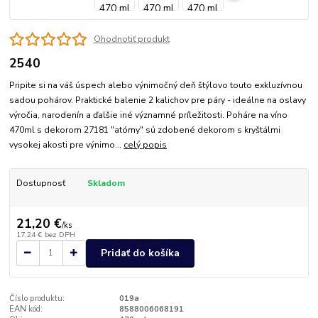
Ohodnotiť produkt
2540
Pripite si na váš úspech alebo výnimočný deň štýlovo touto exkluzívnou
sadou pohárov. Praktické balenie 2 kalichov pre páry - ideálne na oslavy
výročia, narodenín a ďalšie iné významné príležitosti. Poháre na víno
470ml s dekorom 27181 "atómy" sú zdobené dekorom s kryštálmi
vysokej akosti pre výnimo...
celý popis
Dostupnosť
Skladom
21,20 €
/
ks
17,24 €
bez DPH
Pridať do košíka
Číslo produktu:
019a
EAN kód:
8588006068191