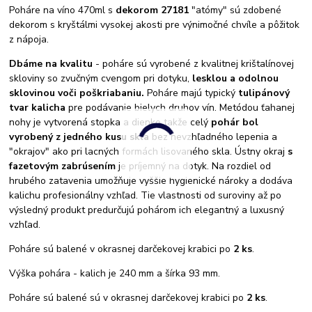
Poháre na víno 470ml s
dekorom 27181
"atómy" sú zdobené
dekorom s kryštálmi vysokej akosti pre výnimočné chvíle a pôžitok
z nápoja.
Dbáme na kvalitu
- poháre sú vyrobené z kvalitnej krištalínovej
skloviny so zvučným cvengom pri dotyku,
lesklou a odolnou
sklovinou voči poškriabaniu.
Poháre majú typický
tulipánový
tvar kalicha
pre podávanie bielych druhov vín. Metódou ťahanej
nohy je vytvorená stopka a dienko takže celý
pohár bol
vyrobený z jedného kusu skla
bez nevzhľadného lepenia a
"okrajov" ako pri lacných formách lisovaného skla. Ústny okraj
s
fazetovým zabrúsením
je príjemný na dotyk. Na rozdiel od
hrubého zatavenia umožňuje vyššie hygienické nároky a dodáva
kalichu profesionálny vzhľad. Tie vlastnosti od suroviny až po
výsledný produkt predurčujú pohárom ich elegantný a luxusný
vzhľad.
Poháre sú balené v okrasnej darčekovej krabici po
2 ks
.
Výška pohára - kalich je 240 mm a šírka 93 mm.
Poháre sú balené sú v okrasnej darčekovej krabici po
2 ks
.