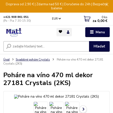
Doprava od 2,90 € | Zdarma nad 50 € | Doručenie do 24h | Bezpečné
balenie
0
ks
+421 908 861 051
EUR
za
0,00 €
(Po - Pia 7:30-15:30)
Menu
Hľadať
Úvod
Svadobné poháre Crystals
Poháre na víno 470 ml dekor 27181
Crystals (2KS)
Poháre na víno 470 ml dekor
27181 Crystals (2KS)