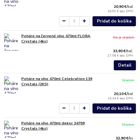
20,90 €
/
bal
16,99 €
bez DPH
Pridať do košíka
Poháre na červené víno 470ml FLORA
Nie je skladom
Crystals (4ks)
33,90 €
/
bal.
27,56 €
bez DPH
Detail
Poháre na víno 470ml Celebration 139
Skladom
Crystals (2KS)
20,10 €
/
bal
16,34 €
bez DPH
Pridať do košíka
Poháre na víno 470ml dekor 34799
Skladom
Crystals (4ks)
32,90 €
/
ks