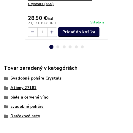
Crystals (6KS)
Karafa 1200
28,50 €
21,60 €
/
bal
/
k
Skladom
23,17 €
bez DPH
17,56 €
bez 
Pridať do košíka
Tovar zaradený v kategóriách
Svadobné poháre Crystals
Atómy 27181
biele a červené víno
svadobné poháre
Darčekové sety