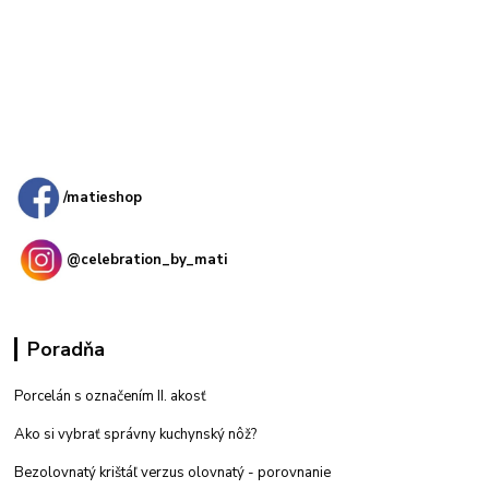
Kamenná
predajňa: Priemyselná 2, 949 01 Nitra
/matieshop
@celebration_by_mati
Poradňa
Porcelán s označením II. akosť
Ako si vybrať správny kuchynský nôž?
Bezolovnatý krištáľ verzus olovnatý -
porovnanie