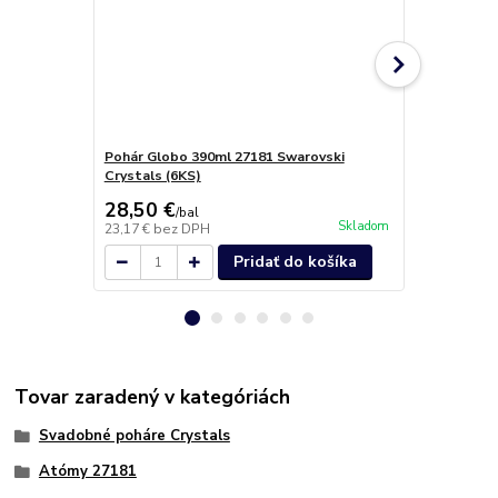
Pohár Globo 390ml 27181 Swarovski
Pohár Globo
Crystals (6KS)
Swarovski C
28,50 €
28,00 €
/
bal
/
b
Skladom
23,17 €
bez DPH
22,76 €
bez 
Pridať do košíka
Tovar zaradený v kategóriách
Svadobné poháre Crystals
Atómy 27181