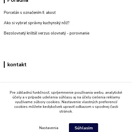
Poradňa
Porcelán s označením II. akosť
Ako si vybrať správny kuchynský nôž?
Bezolovnatý krištáľ verzus olovnatý -
porovnanie
kontakt
Zákaznícka podpora eshop mati
+421 908 861 051
Pre základnú funkčnosť, spríjemnenie používania webu, analytické
účely a v prípade udelenia súhlasu aj na účely cielenia reklamy
(Po - Pia 7:30-15:30)
využívame súbory cookies. Nastavenie vlastných preferencií
cookies môžete kedykoľvek upraviť odkazom v spodnej časti
info@mati.sk
stránok.
Súhlasím
Nastavenia