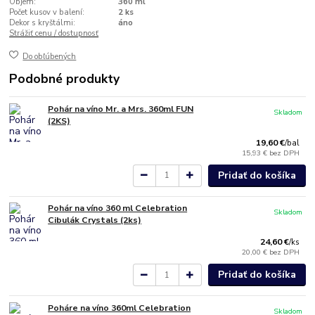
Objem:
360 ml
Počet kusov v balení:
2 ks
Dekor s kryštálmi:
áno
Strážiť cenu / dostupnosť
Do obľúbených
Podobné produkty
Pohár na víno Mr. a Mrs. 360ml FUN
Skladom
(2KS)
19,60 €
/
bal
15,93 €
bez DPH
Pridať do košíka
Pohár na víno 360 ml Celebration
Skladom
Cibulák Crystals (2ks)
24,60 €
/
ks
20,00 €
bez DPH
Pridať do košíka
Poháre na víno 360ml Celebration
Skladom