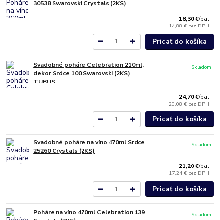
30538 Swarovski Crystals (2KS)
18,30 €
/
bal
14,88 €
bez DPH
Pridať do košíka
Svadobné poháre Celebration 210ml,
Skladom
dekor Srdce 100 Swarovski (2KS)
TUBUS
24,70 €
/
bal
20,08 €
bez DPH
Pridať do košíka
Svadobné poháre na víno 470ml Srdce
Skladom
25260 Crystals (2KS)
21,20 €
/
bal
17,24 €
bez DPH
Pridať do košíka
Poháre na víno 470ml Celebration 139
Skladom