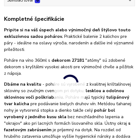
Súvisiaci tovar
6
Kompletné špecifikácie
Pripite si na váš úspech alebo výnimočný deň štýlovo touto
exkluzívnou sadou pohárov.
Praktické balenie 2 kalichov pre
páry - ideálne na oslavy výročia, narodenín a ďalšie iné významné
príležitosti.
Poháre na víno 360ml s
dekorom 27181
"atómy" sú zdobené
dekorom s kryštálmi vysokej akosti pre výnimočné chvíle a pôžitok
z nápoja.
Dbáme na kvalitu
- poháre sú vyrobené z kvalitnej krištalínovej
skloviny so zvučným cvengom pri dotyku,
lesklou a odolnou
sklovinou voči poškriabaniu.
Poháre majú typický
tulipánový
tvar kalicha
pre podávanie bielych druhov vín. Metódou ťahanej
nohy je vytvorená stopka a dienko takže celý
pohár bol
vyrobený z jedného kusu skla
bez nevzhľadného lepenia a
"okrajov" ako pri lacných formách lisovaného skla. Ústny okraj
s
fazetovým zabrúsením
je príjemný na dotyk. Na rozdiel od
hrubého zatavenia umožňuje vyššie hygienické nároky a dodáva