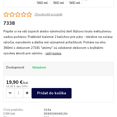
Ohodnotiť produkt
7338
Pripite si na váš úspech alebo výnimočný deň štýlovo touto exkluzívnou
sadou pohárov. Praktické balenie 2 kalichov pre páry - ideálne na oslavy
výročia, narodenín a ďalšie iné významné príležitosti. Poháre na víno
360ml s dekorom 27181 "atómy" sú zdobené dekorom s kryštálmi
vysokej akosti pre výnimo...
celý popis
Dostupnosť
Skladom
19,90 €
/
bal.
16,18 €
bez DPH
Pridať do košíka
Číslo produktu:
018a
EAN kód:
8588006068184