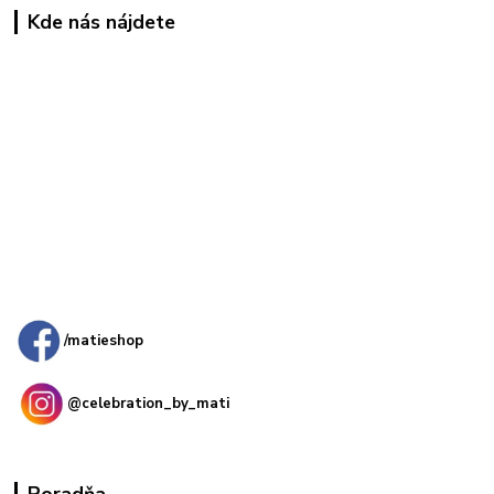
Kde nás nájdete
Kamenná
predajňa: Priemyselná 2, 949 01 Nitra
/matieshop
@celebration_by_mati