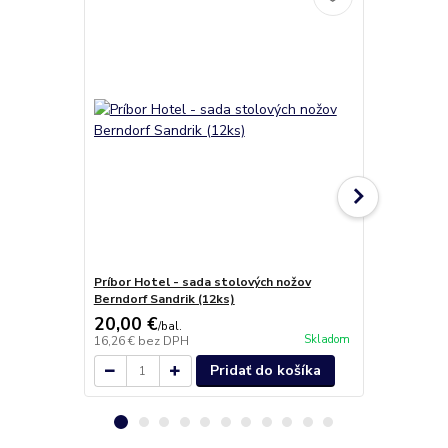
Príbor Hotel - sada stolových nožov
Súprava prí
Berndorf Sandrik (12ks)
20,00 €
81,80 €
/
bal.
/
k
Skladom
16,26 €
bez DPH
66,50 €
bez 
Pridať do košíka