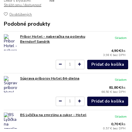
Dekor s kryštálmi:
nie
Strážiť cenu / dostupnosť
Do obľúbených
Podobné produkty
Príbor Hotel - naberačka na polievku
Skladom
Berndorf Sandrik
4,90 €
/
ks
3,98 €
bez DPH
Pridať do košíka
Súprava príborov Hotel 64-dielna
Skladom
81,80 €
/
ks
66,50 €
bez DPH
Pridať do košíka
BS Lyžička na zmrzlinu a cukor - Hotel
Skladom
0,70 €
/
ks
0,57 €
bez DPH