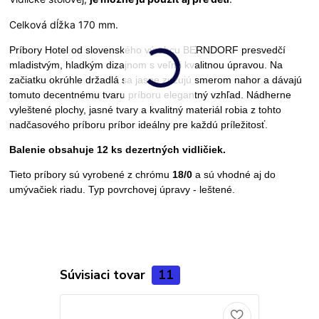
Celková dĺžka 170 mm.
Príbory Hotel od slovenského výrobcu BERNDORF
presvedčí
mladistvým, hladkým dizajnom s veľmi kvalitnou úpravou. Na
začiatku okrúhle držadlá sa jasne zužujú smerom nahor a dávajú
tomuto decentnému tvaru príboru elegantný vzhľad. Nádherne
vyleštené plochy, jasné tvary a kvalitný materiál robia z tohto
nadčasového príboru príbor ideálny pre každú príležitosť.
Balenie obsahuje 12 ks dezertných vidličiek.
Tieto príbory sú vyrobené z chrómu
18/0
a sú vhodné aj do
umývačiek riadu. Typ povrchovej úpravy - leštené.
Súvisiaci tovar
11
Doprava ZA