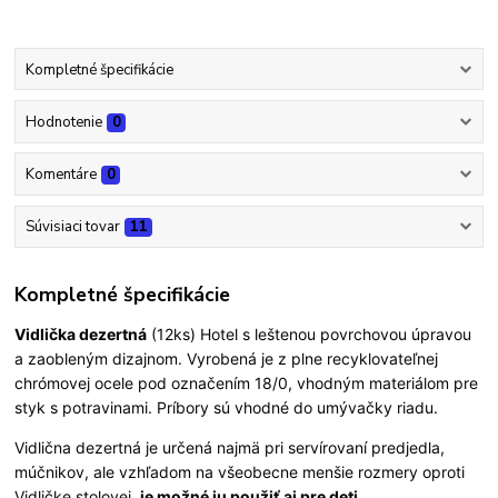
Kompletné špecifikácie
Hodnotenie
0
Komentáre
0
Súvisiaci tovar
11
Kompletné špecifikácie
Vidlička dezertná
(12ks) Hotel s leštenou povrchovou úpravou
a zaobleným dizajnom.
Vyrobená je z plne recyklovateľnej
chrómovej ocele pod označením 18/0, vhodným materiálom pre
styk s potravinami. Príbory sú vhodné do umývačky riadu.
Vidlična dezertná je určená najmä pri servírovaní predjedla,
múčnikov, ale vzhľadom na všeobecne menšie rozmery oproti
Vidličke stolovej,
je možné ju použiť aj pre deti
.