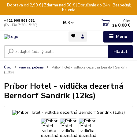
Doprava od 2,90 € | Zdarma nad 50 € | Doručenie do 24h | Bezpečné
balenie
0
ks
+421 908 861 051
EUR
za
0,00 €
(Po - Pia 7:30-15:30)
Menu
Hľadať
Úvod
varenie, pečenie
Príbor Hotel - vidlička dezertná Berndorf Sandrik
(12ks)
Príbor Hotel - vidlička dezertná
Berndorf Sandrik (12ks)