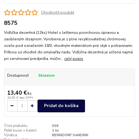
Ohodnotiť produkt
8575
Vidlička dezertná (12ks) Hotel s leštenou povrchovou úpravou a
zaobleným dizajnom. Vyrobená je z plne recyklovateľnej chrómovej
ocele pod označením 18/0, vhodným materiálom pre styk s potravinami.
Príbory sú vhodné do umývačky riadu. Vidlična dezertná je určená najmä
pri servírovaní predjedla, múčni...
celý popis
Dostupnosť
Skladom
13,40 €
/
ks
10,89 €
bez DPH
Pridať do košíka
Číslo produktu:
509
Počet kusov v balení:
1 ks
Výrobca:
BERNDORF SANDRIK