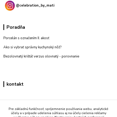
@celebration_by_mati
Poradňa
Porcelán s označením II. akosť
Ako si vybrať správny kuchynský nôž?
Bezolovnatý krištáľ verzus olovnatý -
porovnanie
kontakt
Zákaznícka podpora eshop mati
+421 908 861 051
Pre základnú funkčnosť, spríjemnenie používania webu, analytické
účely a v prípade udelenia súhlasu aj na účely cielenia reklamy
(Po - Pia 7:30-15:30)