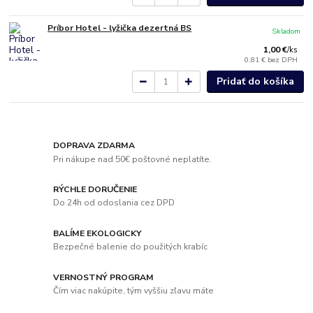
Príbor Hotel - lyžička dezertná BS
Skladom
1,00 €
/
ks
0,81 €
bez DPH
Pridať do košíka
DOPRAVA ZDARMA
Pri nákupe nad 50€ poštovné neplatíte.
RÝCHLE DORUČENIE
Do 24h od odoslania cez DPD
BALÍME EKOLOGICKY
Bezpečné balenie do použitých krabíc
VERNOSTNÝ PROGRAM
Čím viac nakúpite, tým vyššiu zľavu máte