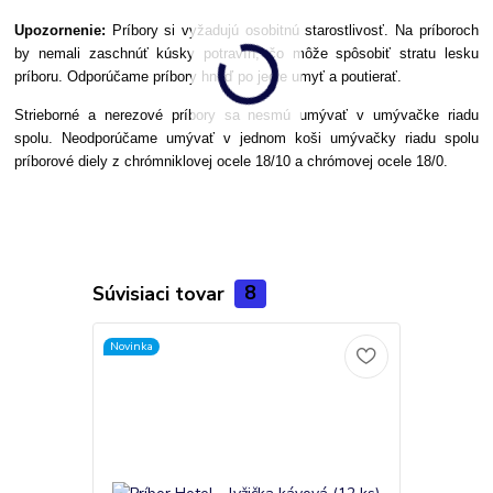
Upozornenie:
Príbory si vyžadujú osobitnú starostlivosť. Na príboroch
by nemali zaschnúť kúsky potravín, čo môže spôsobiť stratu lesku
príboru. Odporúčame príbory hneď po jedle umyť a poutierať.
Strieborné a nerezové príbory sa nesmú umývať v umývačke riadu
spolu. Neodporúčame umývať v jednom koši umývačky riadu spolu
príborové diely z chrómniklovej ocele 18/10 a chrómovej ocele 18/0.
Súvisiaci tovar
8
Novinka
Novinka