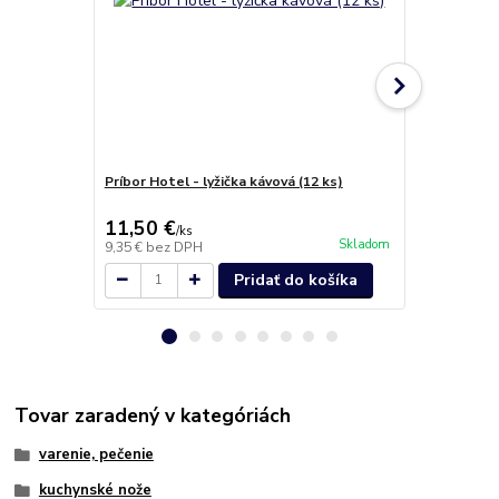
Príbor Hotel - lyžička kávová (12 ks)
Príbor Hotel
Berndorf Sa
11,50 €
4,90 €
/
ks
/
ks
Skladom
9,35 €
bez DPH
3,98 €
bez D
Pridať do košíka
Tovar zaradený v kategóriách
varenie, pečenie
kuchynské nože