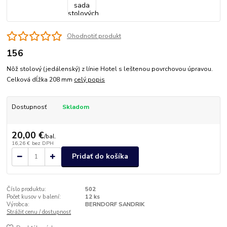
Ohodnotiť produkt
156
Nôž stolový (jedálenský) z línie Hotel s leštenou povrchovou úpravou.
Celková dĺžka 208 mm
celý popis
Dostupnosť
Skladom
20,00 €
/
bal.
16,26 €
bez DPH
Pridať do košíka
Číslo produktu:
502
Počet kusov v balení:
12 ks
Výrobca:
BERNDORF SANDRIK
Strážiť cenu / dostupnosť