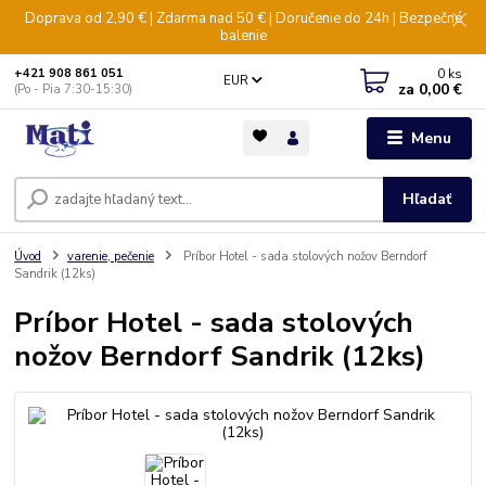
Doprava od 2,90 € | Zdarma nad 50 € | Doručenie do 24h | Bezpečné
balenie
0
ks
+421 908 861 051
EUR
za
0,00 €
(Po - Pia 7:30-15:30)
Menu
Hľadať
Úvod
varenie, pečenie
Príbor Hotel - sada stolových nožov Berndorf
Sandrik (12ks)
Príbor Hotel - sada stolových
nožov Berndorf Sandrik (12ks)