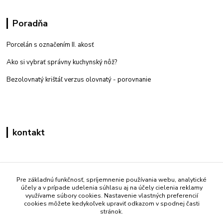
Poradňa
Porcelán s označením II. akosť
Ako si vybrať správny kuchynský nôž?
Bezolovnatý krištáľ verzus olovnatý -
porovnanie
kontakt
Zákaznícka podpora eshop mati
+421 908 861 051
Pre základnú funkčnosť, spríjemnenie používania webu, analytické
účely a v prípade udelenia súhlasu aj na účely cielenia reklamy
(Po - Pia 7:30-15:30)
využívame súbory cookies. Nastavenie vlastných preferencií
cookies môžete kedykoľvek upraviť odkazom v spodnej časti
info@mati.sk
stránok.