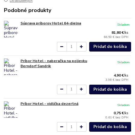
Do obľúbených
Podobné produkty
Súprava príborov Hotel 64-dielna
Skladom
81,80 €
/
ks
66,50 €
bez DPH
Pridať do košíka
Príbor Hotel - naberačka na polievku
Skladom
Berndorf Sandrik
4,90 €
/
ks
3,98 €
bez DPH
Pridať do košíka
Príbor Hotel - vidlička dezertná
Skladom
0,75 €
/
ks
0,61 €
bez DPH
Pridať do košíka