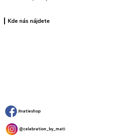
Kde nás nájdete
Kamenná
predajňa: Priemyselná 2, 949 01 Nitra
/matieshop
@celebration_by_mati