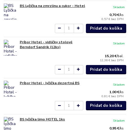
BS Lyžička na zmrzlinu a cukor - Hotel
Skladom
0,70 €
/
ks
0,57 €
bez DPH
Pridať do košíka
Príbor Hotel - vidličky stolové
Skladom
Berndorf Sandrik (12ks)
15,20 €
/
bal.
12,36 €
bez DPH
Pridať do košíka
Príbor Hotel - lyžička dezertná BS
Skladom
1,00 €
/
ks
0,81 €
bez DPH
Pridať do košíka
BS lyžička limo HOTEL 1ks
Skladom
0,95 €
/
ks