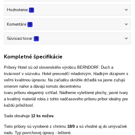
Hodnotenie
0
Komentáre
0
Súvisiaci tovar
8
Kompletné špecifikácie
Príbory Hotel sú od slovenského výrobcu BERNDORF.
Duch a
trvácnosť v súzvuku. Hotel presvedčí mladistvým, hladkým dizajnom s
veľmi kvalitnou úpravou. Na začiatku okrúhle držadlá sa jasne zužujú
smerom nahor a dávajú tomuto decentnému
tvaru príboru elegantný vzhľad. Nádherne vyleštené plochy, jasné tvary
a kvalitný materiál robia z tohto nadčasového príboru príbor ideálny pre
každú príležitosť.
Sada obsahuje
12 ks nožov.
Tieto príbory sú vyrobené z chrómu
18/0
a sú vhodné aj do umývačiek
riadu. Typ povrchovej úpravy - leštené.