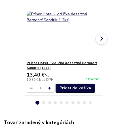
Príbor Hotel - vidlička dezertná Berndorf
Príbor Hote
Sandrik (12ks)
Berndorf San
13,40 €
20,00 €
/
ks
/
b
Skladom
10,89 €
bez DPH
16,26 €
bez 
Pridať do košíka
Tovar zaradený v kategóriách