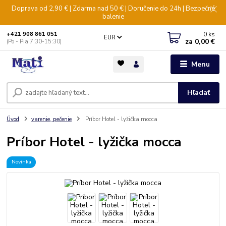
Doprava od 2,90 € | Zdarma nad 50 € | Doručenie do 24h | Bezpečné
balenie
0
ks
+421 908 861 051
EUR
za
0,00 €
(Po - Pia 7:30-15:30)
Menu
Hľadať
Úvod
varenie, pečenie
Príbor Hotel - lyžička mocca
Príbor Hotel - lyžička mocca
Novinka