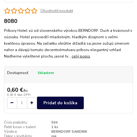
Ohodnotiť produkt
8080
Príbory Hotel sú od slovenského výrobcu BERNDORF. Duch a trvácnosť v
súzvuku. Hotel presvedčí mladistvým, hladkým dizajnom s veľmi
kvalitnou úpravou. Na začiatku okrúhle držadlá sa jasne zužujú smerom
nahor a dávajú tomuto decentnémutvaru príboru elegantný vzhľad.
Nádherne vyleštené plochy, jasné tv...
celý popis
Dostupnosť
Skladom
0,60 €
/
ks
0,49 €
bez DPH
Pridať do košíka
Číslo produktu:
504
Počet kusov v balení:
1 ks
Výrobca:
BERNDORF SANDRIK
Dekor s kryštálmi:
nie