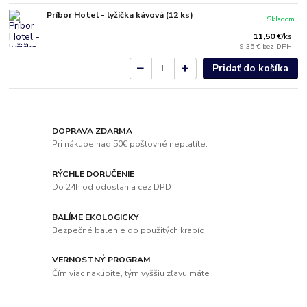
Príbor Hotel - lyžička kávová (12 ks)
Skladom
11,50 €
/
ks
9,35 €
bez DPH
Pridať do košíka
DOPRAVA ZDARMA
Pri nákupe nad 50€ poštovné neplatíte.
RÝCHLE DORUČENIE
Do 24h od odoslania cez DPD
BALÍME EKOLOGICKY
Bezpečné balenie do použitých krabíc
VERNOSTNÝ PROGRAM
Čím viac nakúpite, tým vyššiu zľavu máte