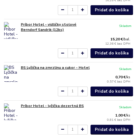
16,26 €
bez DPH
Pridať do košíka
Príbor Hotel - vidličky stolové
Skladom
Berndorf Sandrik (12ks)
15,20 €
/
bal.
12,36 €
bez DPH
Pridať do košíka
BS Lyžička na zmrzlinu a cukor - Hotel
Skladom
0,70 €
/
ks
0,57 €
bez DPH
Pridať do košíka
Príbor Hotel - lyžička dezertná BS
Skladom
1,00 €
/
ks
0,81 €
bez DPH
Pridať do košíka