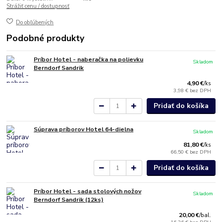
Strážiť cenu / dostupnosť
Do obľúbených
Podobné produkty
Príbor Hotel - naberačka na polievku
Skladom
Berndorf Sandrik
4,90 €
/
ks
3,98 €
bez DPH
Pridať do košíka
Súprava príborov Hotel 64-dielna
Skladom
81,80 €
/
ks
66,50 €
bez DPH
Pridať do košíka
Príbor Hotel - sada stolových nožov
Skladom
Berndorf Sandrik (12ks)
20,00 €
/
bal.