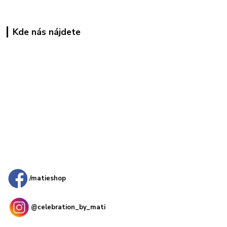
Kde nás nájdete
Kamenná
predajňa: Priemyselná 2, 949 01 Nitra
/matieshop
@celebration_by_mati