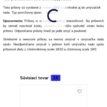
Tieto príbory sú vyrobené z chrómu
18/0
a sú vhodné aj do umývačiek
riadu. Typ povrchovej úpravy - leštené.
Upozornenie:
Príbory si vyžadujú osobitnú starostlivosť. Na príboroch
by nemali zaschnúť kúsky potravín, čo môže spôsobiť stratu lesku
príboru. Odporúčame príbory hneď po jedle umyť a poutierať.
Strieborné a nerezové príbory sa nesmú umývať v umývačke riadu
spolu. Neodporúčame umývať v jednom koši umývačky riadu spolu
príborové diely z chrómniklovej ocele 18/10 a chrómovej ocele 18/0.
Súvisiaci tovar
10