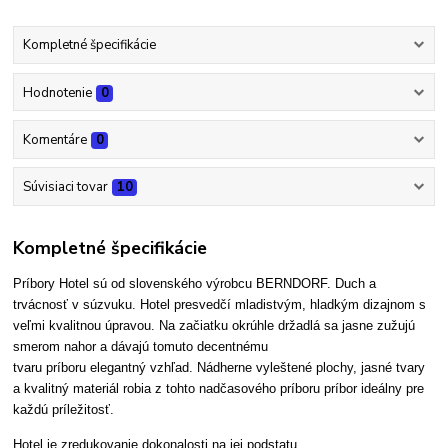
Kompletné špecifikácie
Hodnotenie
0
Komentáre
0
Súvisiaci tovar
10
Kompletné špecifikácie
Príbory Hotel sú od slovenského výrobcu BERNDORF.
Duch a
trvácnosť v súzvuku. Hotel presvedčí mladistvým, hladkým dizajnom s
veľmi kvalitnou úpravou. Na začiatku okrúhle držadlá sa jasne zužujú
smerom nahor a dávajú tomuto decentnému
tvaru príboru elegantný vzhľad. Nádherne vyleštené plochy, jasné tvary
a kvalitný materiál robia z tohto nadčasového príboru príbor ideálny pre
každú príležitosť.
Hotel je zredukovanie dokonalosti na jej podstatu.