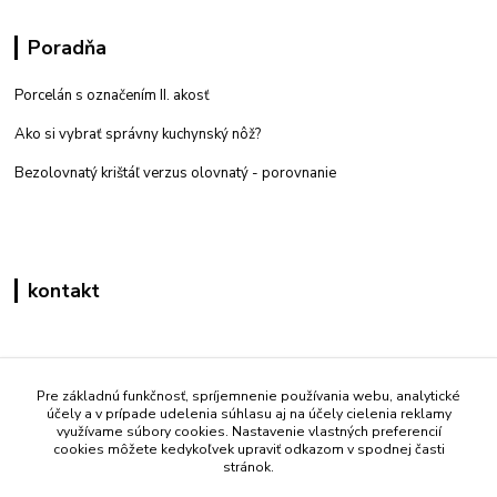
Poradňa
Porcelán s označením II. akosť
Ako si vybrať správny kuchynský nôž?
Bezolovnatý krištáľ verzus olovnatý -
porovnanie
kontakt
Zákaznícka podpora eshop mati
+421 908 861 051
Pre základnú funkčnosť, spríjemnenie používania webu, analytické
účely a v prípade udelenia súhlasu aj na účely cielenia reklamy
(Po - Pia 7:30-15:30)
využívame súbory cookies. Nastavenie vlastných preferencií
cookies môžete kedykoľvek upraviť odkazom v spodnej časti
info@mati.sk
stránok.