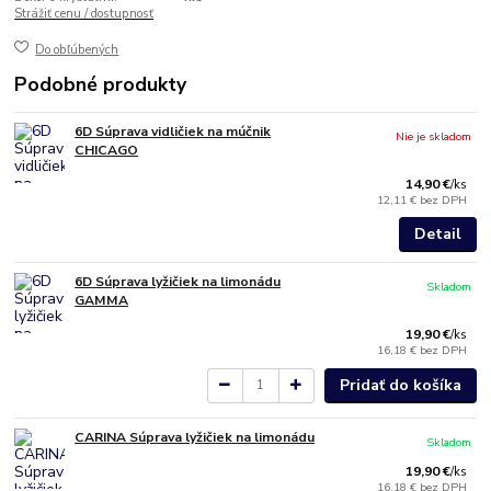
Strážiť cenu / dostupnosť
Do obľúbených
Podobné produkty
6D Súprava vidličiek na múčnik
Nie je skladom
CHICAGO
14,90 €
/
ks
12,11 €
bez DPH
Detail
6D Súprava lyžičiek na limonádu
Skladom
GAMMA
19,90 €
/
ks
16,18 €
bez DPH
Pridať do košíka
CARINA Súprava lyžičiek na limonádu
Skladom
19,90 €
/
ks
16,18 €
bez DPH