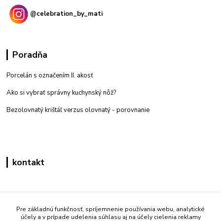
@celebration_by_mati
Poradňa
Porcelán s označením II. akosť
Ako si vybrať správny kuchynský nôž?
Bezolovnatý krištáľ verzus olovnatý -
porovnanie
kontakt
Zákaznícka podpora eshop mati
+421 908 861 051
Pre základnú funkčnosť, spríjemnenie používania webu, analytické
účely a v prípade udelenia súhlasu aj na účely cielenia reklamy
(Po - Pia 7:30-15:30)