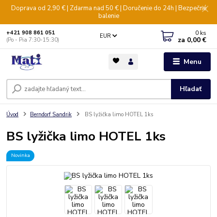
Doprava od 2,90 € | Zdarma nad 50 € | Doručenie do 24h | Bezpečné
balenie
0
ks
+421 908 861 051
EUR
za
0,00 €
(Po - Pia 7:30-15:30)
Menu
Hľadať
Úvod
Berndorf Sandrik
BS lyžička limo HOTEL 1ks
BS lyžička limo HOTEL 1ks
Novinka