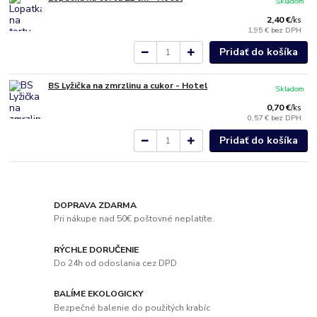
Skladom
2,40 €
/
ks
1,95 €
bez DPH
Pridať do košíka
BS Lyžička na zmrzlinu a cukor - Hotel
Skladom
0,70 €
/
ks
0,57 €
bez DPH
Pridať do košíka
DOPRAVA ZDARMA
Pri nákupe nad 50€ poštovné neplatíte.
RÝCHLE DORUČENIE
Do 24h od odoslania cez DPD
BALÍME EKOLOGICKY
Bezpečné balenie do použitých krabíc