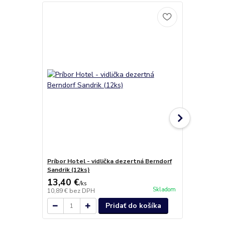
Novinka
Príbor Hotel - vidlička dezertná Berndorf
Príbor Hotel
Sandrik (12ks)
13,40 €
1,00 €
/
ks
/
ks
Skladom
10,89 €
bez DPH
0,81 €
bez D
Pridať do košíka