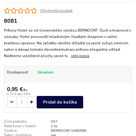
Ohodnotiť produkt
8081
Príbory Hotel sú od slovenského výrobcu BERNDORF. Duch a trvácnosť v
súzvuku. Hotel presvedčí mladistvým, hladkým dizajnom s veľmi
kvalitnou úpravou. Na začiatku okrúhle držadlá sa jasne zužujú smerom
nahor a dávajú tomuto decentnémutvaru príboru elegantný vzhľad.
Nádherne vyleštené plochy, jasné tv...
celý popis
Dostupnosť
Skladom
0,95 €
/
ks
0,77 €
bez DPH
Pridať do košíka
Číslo produktu:
507
Počet kusov v balení:
1 ks
Výrobca:
BERNDORF SANDRIK
Dekor s kryštálmi:
nie