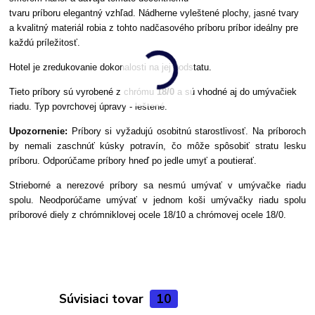
tvaru príboru elegantný vzhľad. Nádherne vyleštené plochy, jasné tvary
a kvalitný materiál robia z tohto nadčasového príboru príbor ideálny pre
každú príležitosť.
Hotel je zredukovanie dokonalosti na jej podstatu.
Tieto príbory sú vyrobené z chrómu
18/0
a sú vhodné aj do umývačiek
riadu. Typ povrchovej úpravy - leštené.
Upozornenie:
Príbory si vyžadujú osobitnú starostlivosť. Na príboroch
by nemali zaschnúť kúsky potravín, čo môže spôsobiť stratu lesku
príboru. Odporúčame príbory hneď po jedle umyť a poutierať.
Strieborné a nerezové príbory sa nesmú umývať v umývačke riadu
spolu. Neodporúčame umývať v jednom koši umývačky riadu spolu
príborové diely z chrómniklovej ocele 18/10 a chrómovej ocele 18/0.
Súvisiaci tovar
10