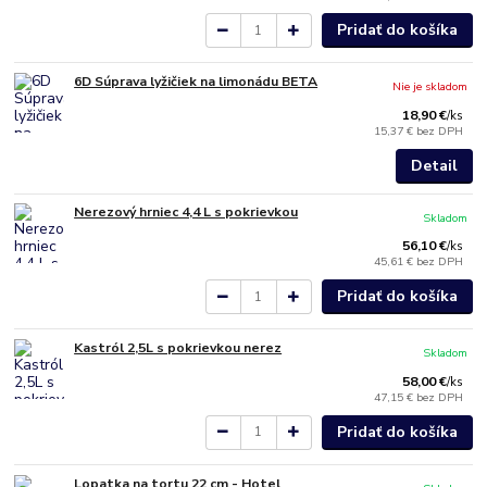
Pridať do košíka
6D Súprava lyžičiek na limonádu BETA
Nie je skladom
18,90 €
/
ks
15,37 €
bez DPH
Detail
Nerezový hrniec 4,4 L s pokrievkou
Skladom
56,10 €
/
ks
45,61 €
bez DPH
Pridať do košíka
Kastról 2,5L s pokrievkou nerez
Skladom
58,00 €
/
ks
47,15 €
bez DPH
Pridať do košíka
Lopatka na tortu 22 cm - Hotel