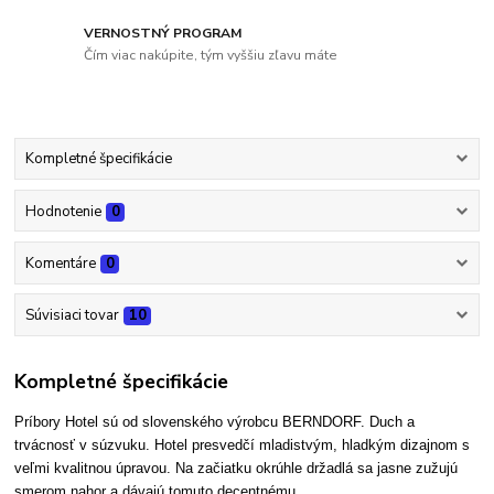
VERNOSTNÝ PROGRAM
Čím viac nakúpite, tým vyššiu zľavu máte
Kompletné špecifikácie
Hodnotenie
0
Komentáre
0
Súvisiaci tovar
10
Kompletné špecifikácie
Príbory Hotel sú od slovenského výrobcu BERNDORF.
Duch a
trvácnosť v súzvuku. Hotel presvedčí mladistvým, hladkým dizajnom s
veľmi kvalitnou úpravou. Na začiatku okrúhle držadlá sa jasne zužujú
smerom nahor a dávajú tomuto decentnému