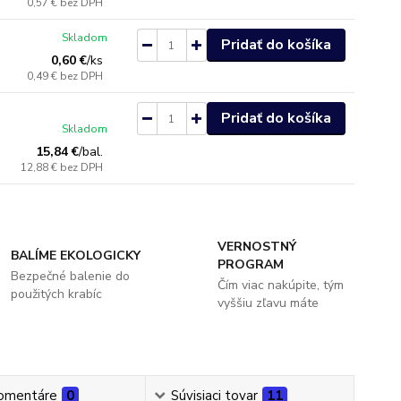
0,57 €
bez DPH
Skladom
Pridať do košíka
0,60 €
/
ks
0,49 €
bez DPH
Pridať do košíka
Skladom
15,84 €
/
bal.
12,88 €
bez DPH
VERNOSTNÝ
BALÍME EKOLOGICKY
PROGRAM
Bezpečné balenie do
Čím viac nakúpite, tým
použitých krabíc
vyššiu zľavu máte
omentáre
0
Súvisiaci tovar
11