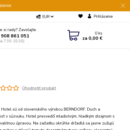
alenie
Prihlásenie
EUR
e si rady? Zavolajte.
0
ks
 908 861 051
za
0,00 €
Pia 7:30-15:30)
Ohodnotiť produkt
y Hotel sú od slovenského výrobcu BERNDORF. Duch a
osť v súzvuku. Hotel presvedčí mladistvým, hladkým dizajnom s
kvalitnou úpravou. Na začiatku okrúhle držadlá sa jasne zužujú