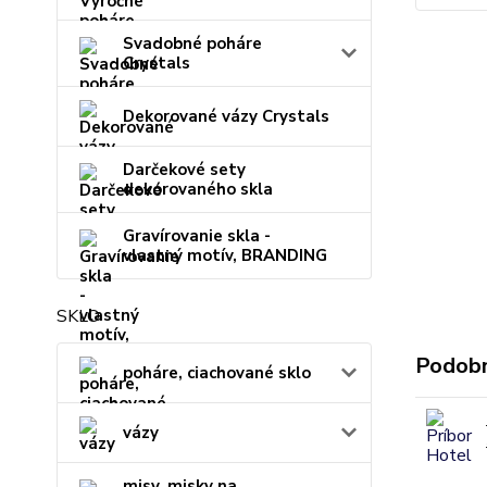
Svadobné poháre
Crystals
Dekorované vázy Crystals
Darčekové sety
dekorovaného skla
Gravírovanie skla -
vlastný motív, BRANDING
SKLO
Podobn
poháre, ciachované sklo
vázy
misy, misky na