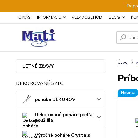
Dopra
O NÁS
INFORMÁCIE
VEĽKOOBCHOD
BLOG
KO
Úvod
v
LETNÉ ZĽAVY
Príb
DEKOROVANÉ SKLO
Novinka
ponuka DEKOROV
Dekorované poháre podľa
použitia
Výročné poháre Crystals