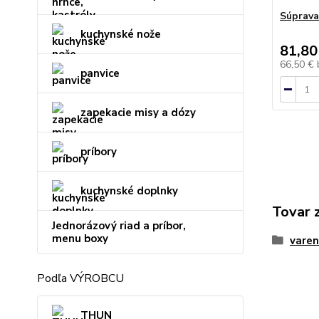
Súprava
kuchynské nože
81,80
66,50 €
panvice
zapekacie misy a dózy
príbory
kuchynské doplnky
Tovar 
Jednorázový riad a príbor,
menu boxy
varen
Podľa VÝROBCU
THUN