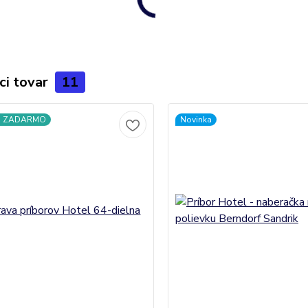
ci tovar
11
a ZADARMO
Novinka