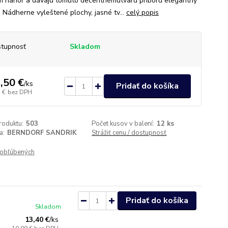
 nahor a dávajú tomuto decentnémutvaru príboru elegantný
. Nádherne vyleštené plochy, jasné tv...
celý popis
tupnosť
Skladom
,50 €
/
ks
Pridať do košíka
 €
bez DPH
roduktu:
503
Počet kusov v balení:
12 ks
a:
BERNDORF SANDRIK
Strážiť cenu / dostupnosť
obľúbených
Pridať do košíka
Skladom
13,40 €
/
ks