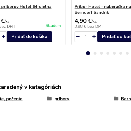
 príborov Hotel 64-dielna
Príbor Hotel - naberačka na
Berndorf Sandrik
 €
4,90 €
/
ks
/
ks
Skladom
bez DPH
3,98 €
bez DPH
Pridať do košíka
Pridať do ko
zaradený v kategóriách
ie, pečenie
príbory
Bern