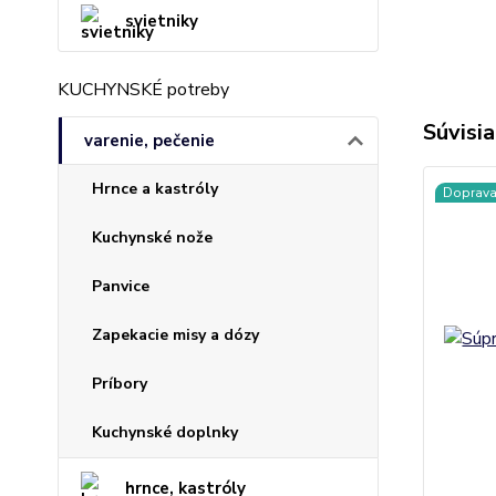
svietniky
KUCHYNSKÉ potreby
Súvisia
varenie, pečenie
Hrnce a kastróly
Doprav
Kuchynské nože
Panvice
Zapekacie misy a dózy
Príbory
Kuchynské doplnky
hrnce, kastróly