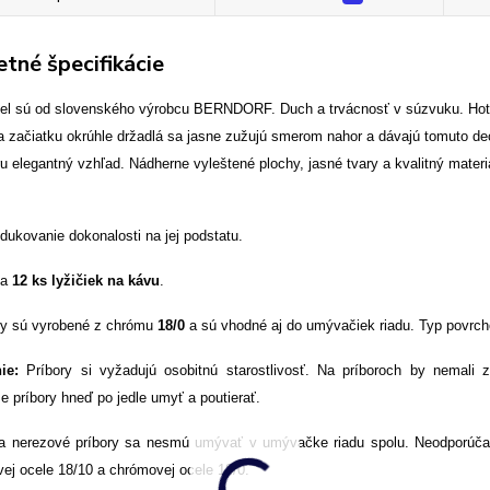
tné špecifikácie
tel sú od slovenského výrobcu BERNDORF.
Duch a trvácnosť v súzvuku. Hot
a začiatku okrúhle držadlá sa jasne zužujú smerom nahor a dávajú tomuto d
ru elegantný vzhľad. Nádherne vyleštené plochy, jasné tvary a kvalitný materi
edukovanie dokonalosti na jej podstatu.
ňa
12 ks lyžičiek na kávu
.
ory sú vyrobené z chrómu
18/0
a sú vhodné aj do umývačiek riadu. Typ povrcho
ie:
Príbory si vyžadujú osobitnú starostlivosť. Na príboroch by nemali 
 príbory hneď po jedle umyť a poutierať.
 a nerezové príbory sa nesmú umývať v umývačke riadu spolu. Neodporúča
ej ocele 18/10 a chrómovej ocele 18/0.