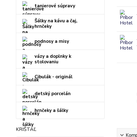
tanierové súpravy
Šálky na kávu a čaj,
hrnčeky
podnosy a misy
vázy a doplnky k
stolovaniu
Cibulák - originál
detský porcelán
hrnčeky a šálky
KRIŠTÁĽ
Kompl