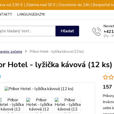
va od 2,90 € | Zdarma nad 50 € | Doručenie do 24h | Bezpečné b
NTAKTY
LANGUAGE/JAZYK
Neviet
Hľadať
+421
(Po - 
arenie, pečenie
Príbor Hotel - lyžička kávová (12 ks)
or Hotel - lyžička kávová (12 ks)
157
Príbor
trvácn
veľmi 