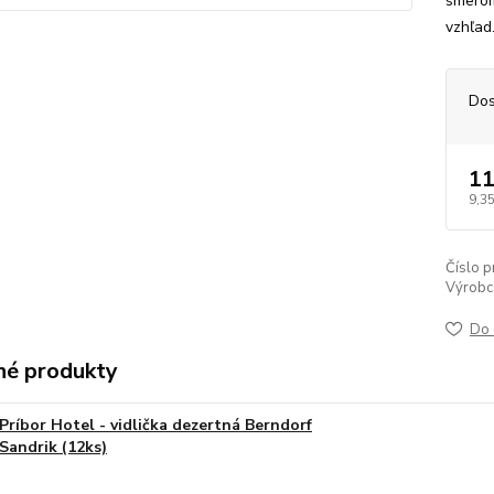
smerom
vzhľad
Dos
11
9,35
Číslo p
Výrobc
Do 
é produkty
Príbor Hotel - vidlička dezertná Berndorf
Sandrik (12ks)