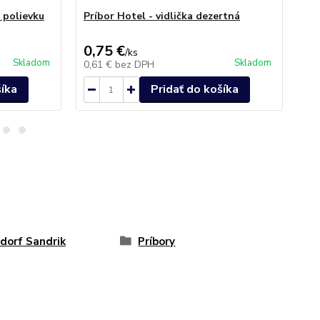
 polievku
Príbor Hotel - vidlička dezertná
Prí
0,75 €
0,
/
ks
Skladom
Skladom
0,61 €
bez DPH
0,
šíka
Pridať do košíka
dorf Sandrik
Príbory