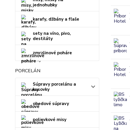
jednohubky
karafy, džbány a fľaše
sety na víno, pivo,
destiláty
zmrzlinové poháre
PORCELÁN
Súpravy porcelánu a
kusovky
obedové súpravy
polievkové misy