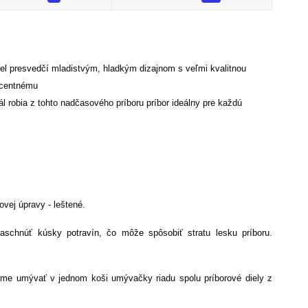
el presvedčí mladistvým, hladkým dizajnom s veľmi kvalitnou
ecentnému
ál robia z tohto nadčasového príboru príbor ideálny pre každú
vej úpravy - leštené.
zaschnúť kúsky potravín, čo môže spôsobiť stratu lesku príboru.
me umývať v jednom koši umývačky riadu spolu príborové diely z