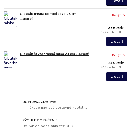
Detail
Cibulák miska kompótová 28 cm
Do týždňa
1.akosť
33,50 €
/
ks
27,24 €
bez DPH
Detail
Cibulák štvorhranná misa 24 cm 1.akosť
Do týždňa
41,90 €
/
ks
34,07 €
bez DPH
Detail
DOPRAVA ZDARMA
Pri nákupe nad 50€ poštovné neplatíte.
RÝCHLE DORUČENIE
Do 24h od odoslania cez DPD