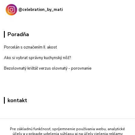
@celebration_by_mati
Poradňa
Porcelán s označením II. akosť
Ako si vybrať správny kuchynský nôž?
Bezolovnatý krištáľ verzus olovnatý -
porovnanie
kontakt
Zákaznícka podpora eshop mati
+421 908 861 051
Pre základnú funkčnosť, spríjemnenie používania webu, analytické
účely a v prípade udelenia súhlasu aj na účely cielenia reklamy
(Po - Pia 7:30-15:30)