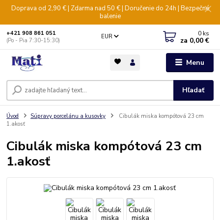
Doprava od 2,90 € | Zdarma nad 50 € | Doručenie do 24h | Bezpečné
balenie
0
ks
+421 908 861 051
EUR
za
0,00 €
(Po - Pia 7:30-15:30)
Menu
Hľadať
Úvod
Súpravy porcelánu a kusovky
Cibulák miska kompótová 23 cm
1.akosť
Cibulák miska kompótová 23 cm
1.akosť