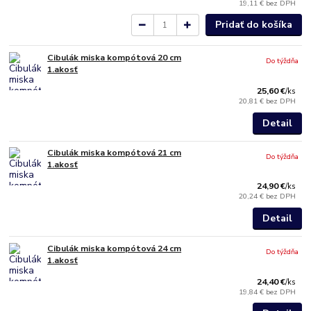
19,11 €
bez DPH
Pridať do košíka
Cibulák miska kompótová 20 cm
Do týždňa
1.akosť
25,60 €
/
ks
20,81 €
bez DPH
Detail
Cibulák miska kompótová 21 cm
Do týždňa
1.akosť
24,90 €
/
ks
20,24 €
bez DPH
Detail
Cibulák miska kompótová 24 cm
Do týždňa
1.akosť
24,40 €
/
ks
19,84 €
bez DPH