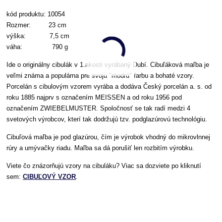
kód produktu: 10054
Rozmer: 23 cm
výška: 7,5 cm
váha: 790 g
Ide o originálny cibulák v 1.akosti vyrábaný Dubí. Cibuľáková maľba je
veľmi známa a populárna pre svoju "modrú" farbu a bohaté vzory.
Porcelán s cibulovým vzorem vyrába a dodáva Český porcelán a. s. od
roku 1885 najprv s označením MEISSEN a od roku 1956 pod
označením ZWIEBELMUSTER. Spoločnosť se tak radí medzi 4
svetových výrobcov, kterí tak dodržujú tzv. podglazúrovú technológiu.
Cibuľová maľba je pod glazúrou, čím je výrobok vhodný do mikrovlnnej
rúry a umývačky riadu. Maľba sa dá porušiť len rozbitím výrobku.
Viete čo znázorňujú vzory na cibuláku? Viac sa dozviete po kliknutí
sem:
CIBUĽOVÝ VZOR
.