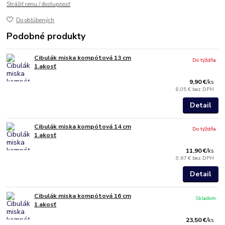
Strážiť cenu / dostupnosť
Do obľúbených
Podobné produkty
Cibulák miska kompótová 13 cm
Do týždňa
1.akosť
9,90 €
/
ks
8,05 €
bez DPH
Detail
Cibulák miska kompótová 14 cm
Do týždňa
1.akosť
11,90 €
/
ks
9,67 €
bez DPH
Detail
Cibulák miska kompótová 16 cm
Skladom
1.akosť
23,50 €
/
ks