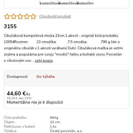
Ohodnotiť produkt
3155
Cibuláková kompótová miska 23cm 1.akosť - originál kód produktu:
10054Rozmer: 23 cmvýška: 7,5 cmváha: 790 g Ide o
originálny cibulák v 1.akosti vyrábaný Dubí. Cibuľáková maľba je veľmi
známa a populárna pre svoju "modrú" farbu a bohaté vzory. Porcelán
s cibulovým vzo...
celý popis
Dostupnosť
Do týždňa
44,60 €
/
ks
36,26 €
bez DPH
Momentálne nie je k dispozícii
Číslo produktu:
664g
Objem:
23 cm
Počet kusov v balení:
1 ks
Výrobca:
Český porcelán, a.s.