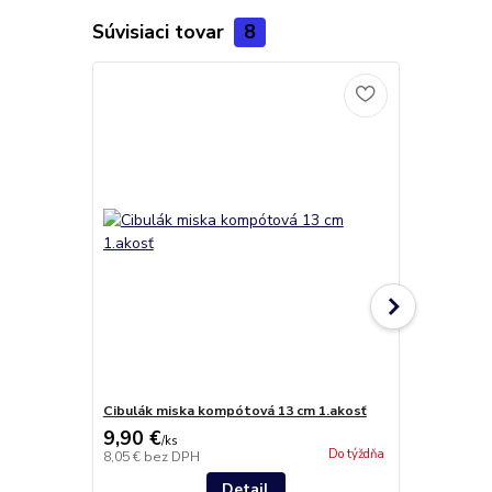
Súvisiaci tovar
8
Cibulák miska kompótová 13 cm 1.akosť
Cibulák mis
9,90 €
11,90 €
/
ks
/
k
Do týždňa
8,05 €
bez DPH
9,67 €
bez D
Detail