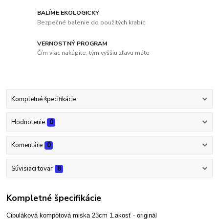
BALÍME EKOLOGICKY
Bezpečné balenie do použitých krabíc
VERNOSTNÝ PROGRAM
Čím viac nakúpite, tým vyššiu zľavu máte
Kompletné špecifikácie
Hodnotenie
0
Komentáre
0
Súvisiaci tovar
8
Kompletné špecifikácie
Cibuláková kompótová miska 23cm 1.akosť - originál