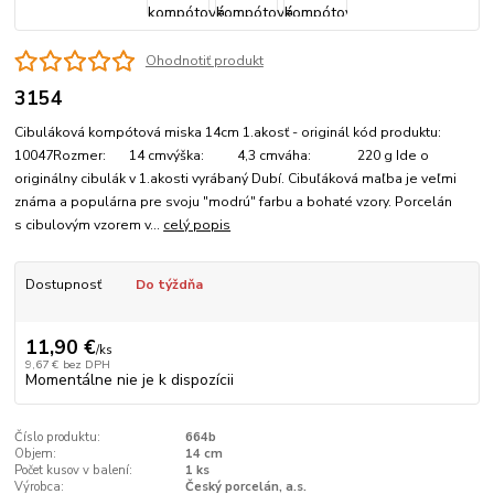
Ohodnotiť produkt
3154
Cibuláková kompótová miska 14cm 1.akosť - originál kód produktu:
10047Rozmer: 14 cmvýška: 4,3 cmváha: 220 g Ide o
originálny cibulák v 1.akosti vyrábaný Dubí. Cibuľáková maľba je veľmi
známa a populárna pre svoju "modrú" farbu a bohaté vzory. Porcelán
s cibulovým vzorem v...
celý popis
Dostupnosť
Do týždňa
11,90 €
/
ks
9,67 €
bez DPH
Momentálne nie je k dispozícii
Číslo produktu:
664b
Objem:
14 cm
Počet kusov v balení:
1 ks
Výrobca:
Český porcelán, a.s.