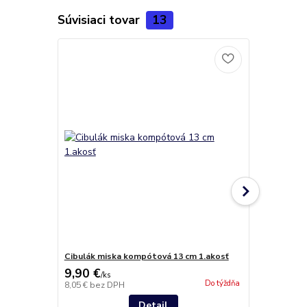
Súvisiaci tovar
13
Cibulák miska kompótová 13 cm 1.akosť
Cibulák mis
9,90 €
23,50 €
/
ks
/
k
Do týždňa
8,05 €
bez DPH
19,11 €
bez 
Detail