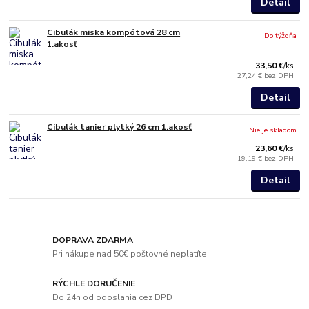
Detail
Cibulák miska kompótová 28 cm
Do týždňa
1.akosť
33,50 €
/
ks
27,24 €
bez DPH
Detail
Cibulák tanier plytký 26 cm 1.akosť
Nie je skladom
23,60 €
/
ks
19,19 €
bez DPH
Detail
DOPRAVA ZDARMA
Pri nákupe nad 50€ poštovné neplatíte.
RÝCHLE DORUČENIE
Do 24h od odoslania cez DPD