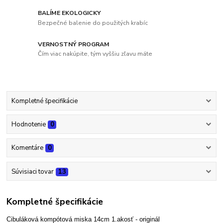
BALÍME EKOLOGICKY
Bezpečné balenie do použitých krabíc
VERNOSTNÝ PROGRAM
Čím viac nakúpite, tým vyššiu zľavu máte
Kompletné špecifikácie
Hodnotenie
0
Komentáre
0
Súvisiaci tovar
13
Kompletné špecifikácie
Cibuláková kompótová miska 14cm 1.akosť - originál