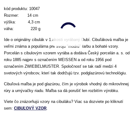
kód produktu: 10047
Rozmer: 14 cm
výška: 4,3 cm
váha: 220 g
Ide o originálny cibulák v 1.akosti vyrábaný Dubí. Cibuľáková maľba je
veľmi známa a populárna pre svoju "modrú" farbu a bohaté vzory.
Porcelán s cibulovým vzorem vyrába a dodáva Český porcelán a. s. od
roku 1885 najprv s označením MEISSEN a od roku 1956 pod
označením ZWIEBELMUSTER. Spoločnosť se tak radí medzi 4
svetových výrobcov, kterí tak dodržujú tzv. podglazúrovú technológiu.
Cibuľová maľba je pod glazúrou, čím je výrobok vhodný do mikrovlnnej
rúry a umývačky riadu. Maľba sa dá porušiť len rozbitím výrobku.
Viete čo znázorňujú vzory na cibuláku? Viac sa dozviete po kliknutí
sem:
CIBUĽOVÝ VZOR
.