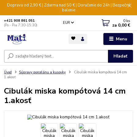
Doprava od 2,90 € | Zdarma nad 50 € | Doručenie do 24h | Bezpečné
balenie
0
ks
+421 908 861 051
EUR
za
0,00 €
(Po - Pia 7:30-15:30)
Menu
Hľadať
Úvod
Súpravy porcelánu a kusovky
Cibulák miska kompótová 14 cm
1.akosť
Cibulák miska kompótová 14 cm
1.akosť