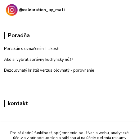
@celebration_by_mati
Poradňa
Porcelán s označením II. akosť
Ako si vybrať správny kuchynský nôž?
Bezolovnatý krištáľ verzus olovnatý -
porovnanie
kontakt
Zákaznícka podpora eshop mati
+421 908 861 051
Pre základnú funkčnosť, spríjemnenie používania webu, analytické
účely a v prípade udelenia súhlasu aj na účely cielenia reklamy
(Po - Pia 7:30-15:30)