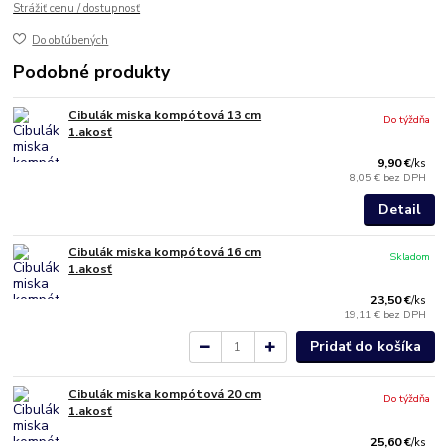
Strážiť cenu / dostupnosť
Do obľúbených
Podobné produkty
Cibulák miska kompótová 13 cm
Do týždňa
1.akosť
9,90 €
/
ks
8,05 €
bez DPH
Detail
Cibulák miska kompótová 16 cm
Skladom
1.akosť
23,50 €
/
ks
19,11 €
bez DPH
Pridať do košíka
Cibulák miska kompótová 20 cm
Do týždňa
1.akosť
25,60 €
/
ks