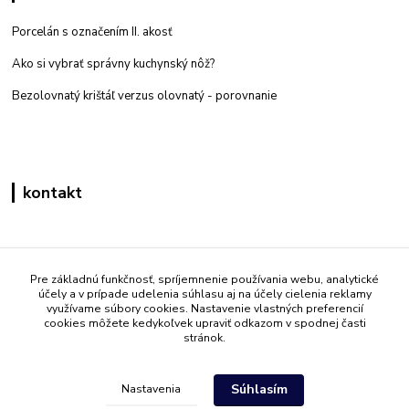
Porcelán s označením II. akosť
Ako si vybrať správny kuchynský nôž?
Bezolovnatý krištáľ verzus olovnatý -
porovnanie
kontakt
Zákaznícka podpora eshop mati
+421 908 861 051
Pre základnú funkčnosť, spríjemnenie používania webu, analytické
účely a v prípade udelenia súhlasu aj na účely cielenia reklamy
(Po - Pia 7:30-15:30)
využívame súbory cookies. Nastavenie vlastných preferencií
cookies môžete kedykoľvek upraviť odkazom v spodnej časti
info@mati.sk
stránok.
Súhlasím
Nastavenia