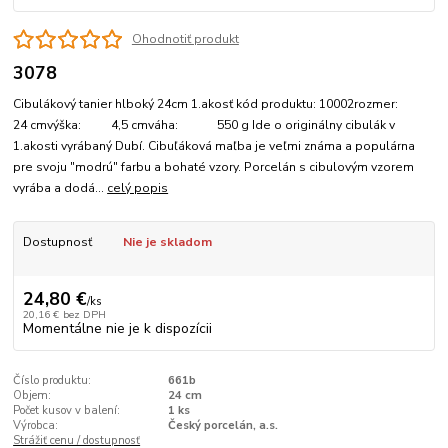
Ohodnotiť produkt
3078
Cibulákový tanier hlboký 24cm 1.akosť kód produktu: 10002rozmer:
24 cmvýška: 4,5 cmváha: 550 g Ide o originálny cibulák v
1.akosti vyrábaný Dubí. Cibuľáková maľba je veľmi známa a populárna
pre svoju "modrú" farbu a bohaté vzory. Porcelán s cibulovým vzorem
vyrába a dodá...
celý popis
Dostupnosť
Nie je skladom
24,80 €
/
ks
20,16 €
bez DPH
Momentálne nie je k dispozícii
Číslo produktu:
661b
Objem:
24 cm
Počet kusov v balení:
1 ks
Výrobca:
Český porcelán, a.s.
Strážiť cenu / dostupnosť