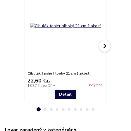
Cibulák tanier hlboký 21 cm 1.akosť
Cibulák tani
22,60 €
23,60 €
/
ks
/
k
Do týždňa
18,37 €
bez DPH
19,19 €
bez 
Detail
Tovar zaradený v kategóriách