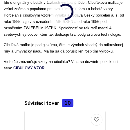
Ide o originálny cibulák v 1.akosti vyrábaný Dubí. Cibuľáková maľba je
veľmi známa a populárna pre svoju "modrú" farbu a bohaté vzory.
Porcelán s cibulovým vzorem vyrába a dodáva Český porcelán a. s. od
roku 1885 najprv s označením MEISSEN a od roku 1956 pod
označením ZWIEBELMUSTER. Spoločnosť se tak radí medzi 4
svetových výrobcov, kterí tak dodržujú tzv. podglazúrovú technológiu.
Cibuľová maľba je pod glazúrou, čím je výrobok vhodný do mikrovlnnej
rúry a umývačky riadu. Maľba sa dá porušiť len rozbitím výrobku.
Viete čo znázorňujú vzory na cibuláku? Viac sa dozviete po kliknutí
sem:
CIBUĽOVÝ VZOR
.
Súvisiaci tovar
10