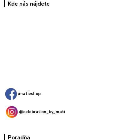
Kde nás nájdete
Kamenná
predajňa: Priemyselná 2, 949 01 Nitra
/matieshop
@celebration_by_mati
Poradňa