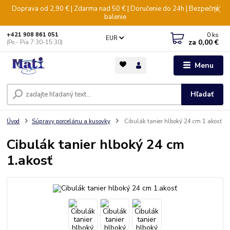
Doprava od 2,90 € | Zdarma nad 50 € | Doručenie do 24h | Bezpečné
balenie
0
ks
+421 908 861 051
EUR
za
0,00 €
(Po - Pia 7:30-15:30)
Menu
Hľadať
Úvod
Súpravy porcelánu a kusovky
Cibulák tanier hlboký 24 cm 1.akosť
Cibulák tanier hlboký 24 cm
1.akosť