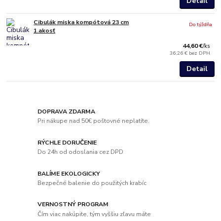
Detail
Cibulák miska kompótová 23 cm
Do týždňa
1.akosť
44,60 €
/
ks
36,26 €
bez DPH
Detail
DOPRAVA ZDARMA
Pri nákupe nad 50€ poštovné neplatíte.
RÝCHLE DORUČENIE
Do 24h od odoslania cez DPD
BALÍME EKOLOGICKY
Bezpečné balenie do použitých krabíc
VERNOSTNÝ PROGRAM
Čím viac nakúpite, tým vyššiu zľavu máte