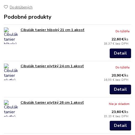
Do obľúbených
Podobné produkty
Cibulák tanier hlboký 21 cm 1.akosť
Do týždňa
22,60 €
/
ks
18,37 €
bez DPH
Detail
Cibulák tanier plytký 24 cm 1.akosť
Do týždňa
20,90 €
/
ks
16,99 €
bez DPH
Detail
Cibulák tanier plytký 26 cm 1.akosť
Nie je skladom
23,60 €
/
ks
19,19 €
bez DPH
Detail