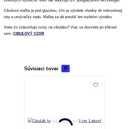
svetových výrobcov, kterí tak dodržujú tzv. podglazúrovú technológiu.
Cibuľová maľba je pod glazúrou, čím je výrobok vhodný do mikrovlnnej
rúry a umývačky riadu. Maľba sa dá porušiť len rozbitím výrobku.
Viete čo znázorňujú vzory na cibuláku? Viac sa dozviete po kliknutí
sem:
CIBUĽOVÝ VZOR
.
Súvisiaci tovar
9