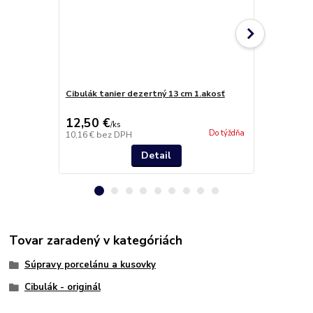
Cibulák tanier dezertný 13 cm 1.akosť
Cibulák tani
12,50 €
13,90 €
/
ks
/
k
Do týždňa
10,16 €
bez DPH
11,30 €
bez 
Detail
Tovar zaradený v kategóriách
Súpravy porcelánu a kusovky
Cibulák - originál