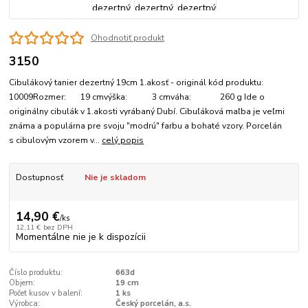
Ohodnotiť produkt
3150
Cibulákový tanier dezertný 19cm 1.akosť - originál kód produktu:
10009Rozmer: 19 cmvýška: 3 cmváha: 260 g Ide o
originálny cibulák v 1.akosti vyrábaný Dubí. Cibuľáková maľba je veľmi
známa a populárna pre svoju "modrú" farbu a bohaté vzory. Porcelán
s cibulovým vzorem v...
celý popis
Dostupnosť
Nie je skladom
14,90 €
/
ks
12,11 €
bez DPH
Momentálne nie je k dispozícii
Číslo produktu:
663d
Objem:
19 cm
Počet kusov v balení:
1 ks
Výrobca:
Český porcelán, a.s.