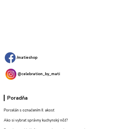
Kamenná
predajňa: Priemyselná 2, 949 01 Nitra
/matieshop
@celebration_by_mati
Poradňa
Porcelán s označením II. akosť
Ako si vybrať správny kuchynský nôž?