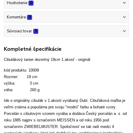
Hodnotenie
0
Komentáre
0
Súvisiaci tovar
9
Kompletné špecifikácie
Cibulákový tanier dezertný 19cm 1.akosť - originál
kód produktu: 10009
Rozmer: 19 cm
výška: 3 cm
váha: 260 g
Ide o originálny cibulák v 1.akosti vyrábaný Dubí. Cibuľáková maľba je
veľmi známa a populárna pre svoju "modrú" farbu a bohaté vzory.
Porcelán s cibulovým vzorem vyrába a dodáva Český porcelán a. s. od
roku 1885 najprv s označením MEISSEN a od roku 1956 pod
označením ZWIEBELMUSTER. Spoločnosť se tak radí medzi 4