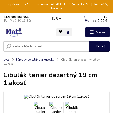
Doprava od 2,90 € | Zdarma nad 50 € | Doručenie do 24h | Bezpečné
balenie
0
ks
+421 908 861 051
EUR
za
0,00 €
(Po - Pia 7:30-15:30)
Menu
Hľadať
Úvod
Súpravy porcelánu a kusovky
Cibulák tanier dezertný 19 cm
1.akosť
Cibulák tanier dezertný 19 cm
1.akosť