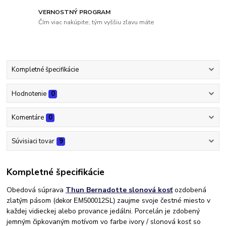
VERNOSTNÝ PROGRAM
Čím viac nakúpite, tým vyššiu zľavu máte
Kompletné špecifikácie
Hodnotenie
0
Komentáre
0
Súvisiaci tovar
9
Kompletné špecifikácie
Obedová súprava
Thun Bernadotte slonová kosť
ozdobená
zlatým pásom (
zaujme svoje čestné miesto v
dekor EM500012SL)
každej vidieckej alebo provance jedálni. Porcelán je zdobený
jemným čipkovaným motívom vo farbe ivory / slonová kosť so