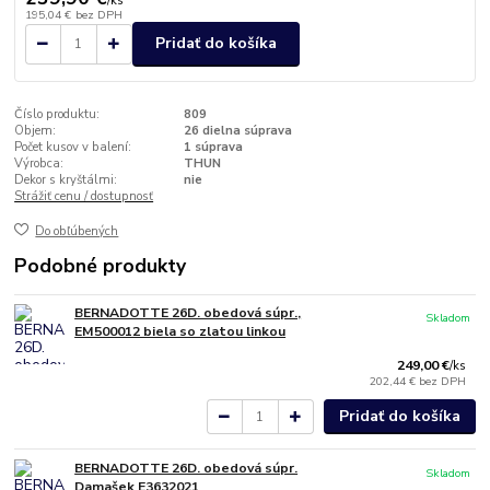
/
ks
195,04 €
bez DPH
Pridať do košíka
Číslo produktu:
809
Objem:
26 dielna súprava
Počet kusov v balení:
1 súprava
Výrobca:
THUN
Dekor s kryštálmi:
nie
Strážiť cenu / dostupnosť
Do obľúbených
Podobné produkty
BERNADOTTE 26D. obedová súpr.,
Skladom
EM500012 biela so zlatou linkou
249,00 €
/
ks
202,44 €
bez DPH
Pridať do košíka
BERNADOTTE 26D. obedová súpr.
Skladom
Damašek E3632021