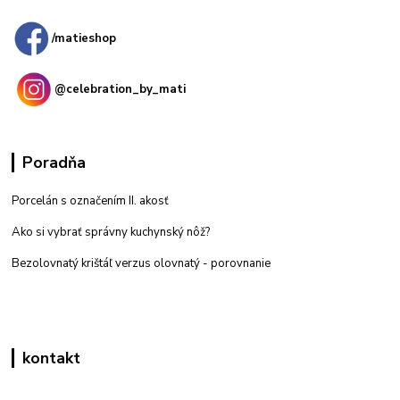
predajňa: Priemyselná 2, 949 01 Nitra
/matieshop
@celebration_by_mati
Poradňa
Porcelán s označením II. akosť
Ako si vybrať správny kuchynský nôž?
Bezolovnatý krištáľ verzus olovnatý -
porovnanie
kontakt
Zákaznícka podpora eshop mati