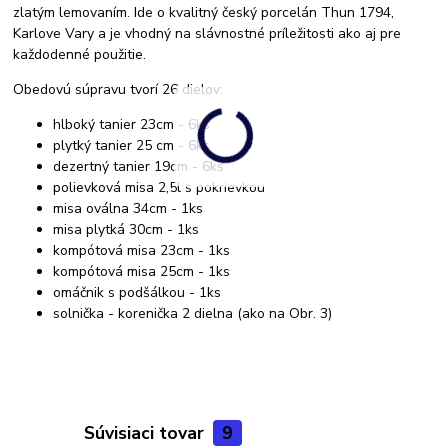
zlatým lemovaním. Ide o kvalitný český porcelán Thun 1794,
Karlove Vary a je vhodný na slávnostné príležitosti ako aj pre
každodenné použitie.
Obedovú súpravu tvorí 26 dielov:
hlboký tanier 23cm - 6ks
plytký tanier 25 cm - 6ks
dezertný tanier 19cm - 6ks
polievková misa 2,5l s pokrievkou
misa oválna 34cm - 1ks
misa plytká 30cm - 1ks
kompótová misa 23cm - 1ks
kompótová misa 25cm - 1ks
omáčnik s podšálkou - 1ks
solnička - korenička 2 dielna (ako na Obr. 3)
Súvisiaci tovar
9