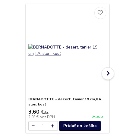
BERNADOTTE - dezert. tanier 19 cm,II.A.
BERNADOTTE 
slon. kosť
slon. kosť
3,60 €
3,50 €
/
ks
/
ks
Skladom
2,93 €
bez DPH
2,85 €
bez D
Pridať do košíka