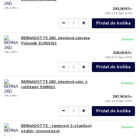
293,00 €
/
ks
238,21 €
bez DPH
Pridať do košíka
BERNADOTTE 26D. obedová súprava
Skladom
Poľovník, EU001011
328,00 €
/
ks
266,67 €
bez DPH
Pridať do košíka
BERNADOTTE 26D. obedová súpr. s
Skladom
ružičkami, 5396011
297,90 €
/
ks
242,20 €
bez DPH
Pridať do košíka
BERNADOTTE - tanierový 3-stupňový
Skladom
etažér, slonová kosť