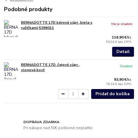
Podobné produkty
BERNADOTTE 17D kávová súpr.,biela s
Nie je skladom
ružičkami,5396011
116,90 €
/
ks
95,04 €
bez DPH
Detail
BERNADOTTE 17D. čajová súpr.,
Skladom
slonová kosť
93,90 €
/
ks
76,34 €
bez DPH
Pridať do košíka
DOPRAVA ZDARMA
Pri nákupe nad 50€ poštovné neplatíte.