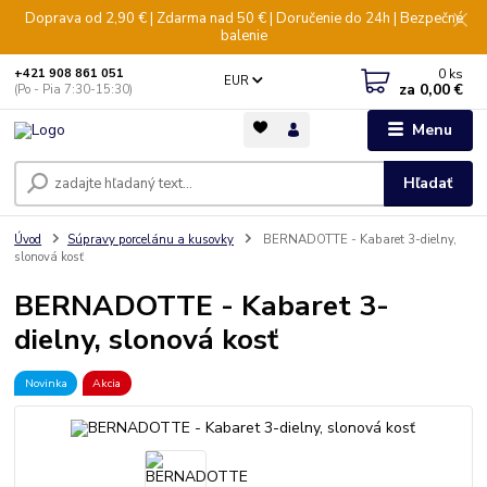
Doprava od 2,90 € | Zdarma nad 50 € | Doručenie do 24h | Bezpečné
balenie
0
ks
+421 908 861 051
EUR
za
0,00 €
(Po - Pia 7:30-15:30)
Menu
Hľadať
Úvod
Súpravy porcelánu a kusovky
BERNADOTTE - Kabaret 3-dielny,
slonová kosť
BERNADOTTE - Kabaret 3-
dielny, slonová kosť
Novinka
Akcia