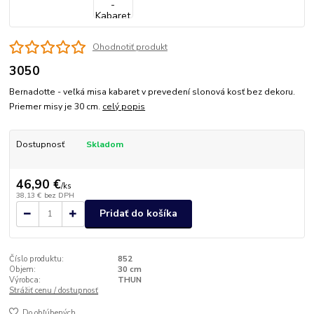
Ohodnotiť produkt
3050
Bernadotte - veľká misa kabaret v prevedení slonová kosť bez dekoru.
Priemer misy je 30 cm.
celý popis
Dostupnosť
Skladom
46,90 €
/
ks
38,13 €
bez DPH
Pridať do košíka
Číslo produktu:
852
Objem:
30 cm
Výrobca:
THUN
Strážiť cenu / dostupnosť
Do obľúbených