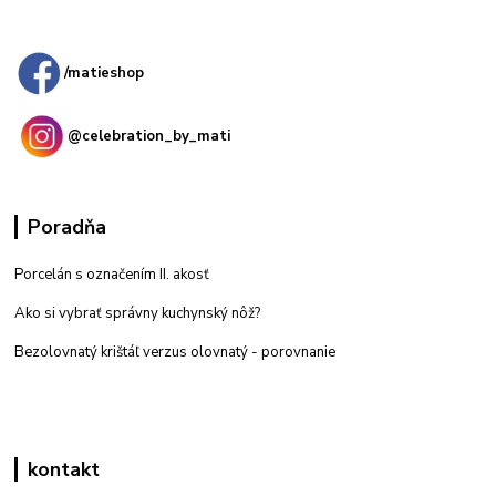
Kamenná
predajňa: Priemyselná 2, 949 01 Nitra
/matieshop
@celebration_by_mati
Poradňa
Porcelán s označením II. akosť
Ako si vybrať správny kuchynský nôž?
Bezolovnatý krištáľ verzus olovnatý -
porovnanie
kontakt