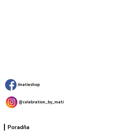
Kamenná
predajňa: Priemyselná 2, 949 01 Nitra
/matieshop
@celebration_by_mati
Poradňa