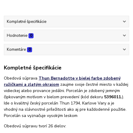
Kompletné špecifikácie
Hodnotenie
0
Komentáre
0
Kompletné špecifikácie
Obedová súprava
Thun Bernadotte v bielej farbe zdobený
ružičkami a zlatým okrajom
zaujme svoje čestné miesto v každej
vidieckej alebo provance jedálni. Porcelán je zdobený jemným
čipkovaným motívom v bielom prevedení (kód dekoru
5396011.
).
Ide o kvalitný český porcelán Thun 1794, Karlove Vary a je
vhodný na slávnostné príležitosti ako aj pre každodenné použitie.
Porcelán sa vyznačuje vysokým leskom
Obedovú súpravu tvorí 26 dielov: