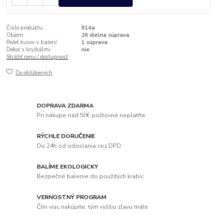
Číslo produktu:
814a
Objem:
26 dielna súprava
Počet kusov v balení:
1 súprava
Dekor s kryštálmi:
nie
Strážiť cenu / dostupnosť
Do obľúbených
DOPRAVA ZDARMA
Pri nákupe nad 50€ poštovné neplatíte.
RÝCHLE DORUČENIE
Do 24h od odoslania cez DPD
BALÍME EKOLOGICKY
Bezpečné balenie do použitých krabíc
VERNOSTNÝ PROGRAM
Čím viac nakúpite, tým vyššiu zľavu máte