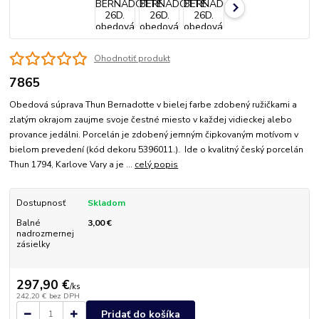
Ohodnotiť produkt
7865
Obedová súprava Thun Bernadotte v bielej farbe zdobený ružičkami a
zlatým okrajom zaujme svoje čestné miesto v každej vidieckej alebo
provance jedálni. Porcelán je zdobený jemným čipkovaným motívom v
bielom prevedení (kód dekoru 5396011.). Ide o kvalitný český porcelán
Thun 1794, Karlove Vary a je ...
celý popis
Dostupnosť
Skladom
Balné
3,00 €
nadrozmernej
zásielky
297,90 €
/
ks
242,20 €
bez DPH
Pridať do košíka