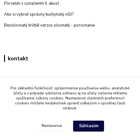
Porcelán s označením II. akosť
Ako si vybrať správny kuchynský nôž?
Bezolovnatý krištáľ verzus olovnatý -
porovnanie
kontakt
Zákaznícka podpora eshop mati
+421 908 861 051
Pre základnú funkčnosť, spríjemnenie používania webu, analytické
účely a v prípade udelenia súhlasu aj na účely cielenia reklamy
(Po - Pia 7:30-15:30)
využívame súbory cookies. Nastavenie vlastných preferencií
cookies môžete kedykoľvek upraviť odkazom v spodnej časti
info@mati.sk
stránok.
Súhlasím
Nastavenia