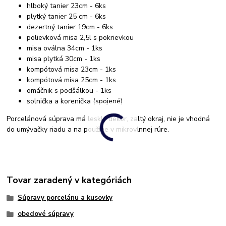
hlboký tanier 23cm - 6ks
plytký tanier 25 cm - 6ks
dezertný tanier 19cm - 6ks
polievková misa 2,5l s pokrievkou
misa oválna 34cm - 1ks
misa plytká 30cm - 1ks
kompótová misa 23cm - 1ks
kompótová misa 25cm - 1ks
omáčnik s podšálkou - 1ks
solnička a korenička (spojené)
Porcelánová súprava má lesklý dekor, zaltý okraj, nie je vhodná
do umývačky riadu a na použitie v mikrovlnnej rúre.
Tovar zaradený v kategóriách
Súpravy porcelánu a kusovky
obedové súpravy