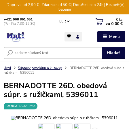
Doprava od 2,90 € | Zdarma nad 50 € | Doručenie do 24h | Bezpečné
balenie
0
ks
+421 908 861 051
EUR
za
0,00 €
(Po - Pia 7:30-15:30)
Menu
Hľadať
Úvod
Súpravy porcelánu a kusovky
BERNADOTTE 26D. obedová súpr. s
ružičkami, 5396011
BERNADOTTE 26D. obedová
súpr. s ružičkami, 5396011
Doprava ZADARMO