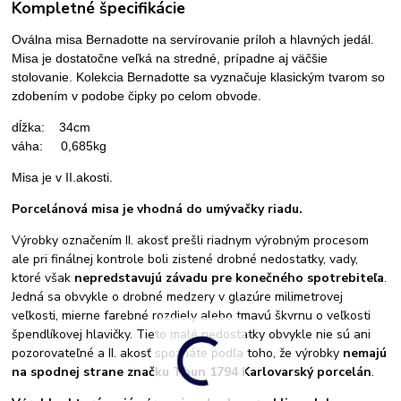
Kompletné špecifikácie
Oválna misa Bernadotte na servírovanie príloh a hlavných jedál.
Misa je dostatočne veľká na stredné, prípadne aj väčšie
stolovanie. Kolekcia Bernadotte sa vyznačuje klasickým tvarom so
zdobením v podobe čipky po celom obvode.
dĺžka: 34cm
váha: 0,685kg
Misa je v II.akosti.
Porcelánová misa je vhodná do umývačky riadu.
Výrobky označením II. akosť prešli riadnym výrobným procesom
ale pri finálnej kontrole boli zistené drobné nedostatky, vady,
ktoré však
nepredstavujú závadu pre konečného spotrebiteľa
.
Jedná sa obvykle o drobné medzery v glazúre milimetrovej
veľkosti, mierne farebné rozdiely alebo tmavú škvrnu o veľkosti
špendlíkovej hlavičky. Tieto malé nedostatky obvykle nie sú ani
pozorovateľné a II. akosť spoznáte podľa toho, že výrobky
nemajú
na spodnej strane značku Thun 1794 Karlovarský porcelán
.