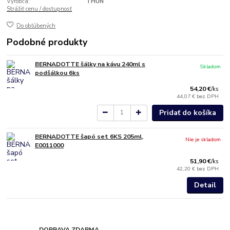
Výrobca:
THUN
Strážiť cenu / dostupnosť
Do obľúbených
Podobné produkty
BERNADOTTE šálky na kávu 240ml s
Skladom
podšálkou 6ks
54,20 €
/
ks
44,07 €
bez DPH
Pridať do košíka
BERNADOTTE šapó set 6KS 205ml,
Nie je skladom
E0011000
51,90 €
/
ks
42,20 €
bez DPH
Detail
DOPRAVA ZDARMA