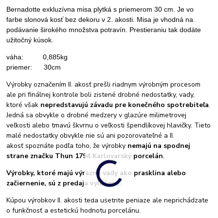
Bernadotte exkluzívna misa plytká s priemerom 30 cm.
Je vo
farbe slonová kosť bez dekoru v 2. akosti. M
isa je vhodná na
podávanie širokého množstva potravín. Prestieraniu tak dodáte
užitočný kúsok.
váha: 0,885kg
priemer: 30cm
Výrobky označením II. akosť prešli riadnym výrobným procesom
ale pri finálnej kontrole boli zistené drobné nedostatky, vady,
ktoré však
nepredstavujú závadu pre konečného spotrebiteľa
.
Jedná sa obvykle o drobné medzery v glazúre milimetrovej
veľkosti alebo tmavú škvrnu o veľkosti špendlíkovej hlavičky. Tieto
malé nedostatky obvykle nie sú ani pozorovateľné a II.
akosť spoznáte podľa toho, že výrobky
nemajú na spodnej
strane značku Thun 1794 Karlovarský porcelán
.
Výrobky, ktoré majú výrazné vady ako prasklina alebo
začiernenie, sú z predaja vylúčené.
Kúpou výrobkov II. akosti teda ušetríte peniaze ale neprichádzate
o funkčnosť a estetickú hodnotu porcelánu.