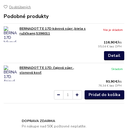
Do obľúbených
Podobné produkty
BERNADOTTE 17D kávová súpr.,biela s
Nie je skladom
ružičkami,5396011
116,90 €
/
ks
95,04 €
bez DPH
Detail
BERNADOTTE 17D. čajová súpr.,
Skladom
slonová kosť
93,90 €
/
ks
76,34 €
bez DPH
Pridať do košíka
DOPRAVA ZDARMA
Pri nákupe nad 50€ poštovné neplatíte.