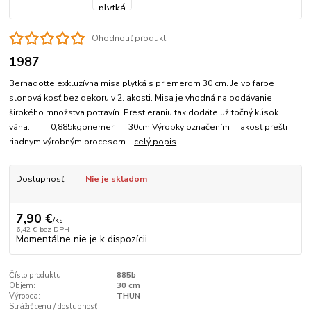
Ohodnotiť produkt
1987
Bernadotte exkluzívna misa plytká s priemerom 30 cm. Je vo farbe
slonová kosť bez dekoru v 2. akosti. Misa je vhodná na podávanie
širokého množstva potravín. Prestieraniu tak dodáte užitočný kúsok.
váha: 0,885kgpriemer: 30cm Výrobky označením II. akosť prešli
riadnym výrobným procesom...
celý popis
Dostupnosť
Nie je skladom
7,90 €
/
ks
6,42 €
bez DPH
Momentálne nie je k dispozícii
Číslo produktu:
885b
Objem:
30 cm
Výrobca:
THUN
Strážiť cenu / dostupnosť