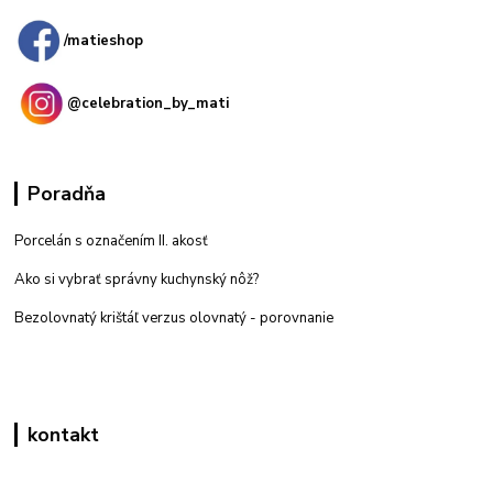
/matieshop
@celebration_by_mati
Poradňa
Porcelán s označením II. akosť
Ako si vybrať správny kuchynský nôž?
Bezolovnatý krištáľ verzus olovnatý -
porovnanie
kontakt
Zákaznícka podpora eshop mati