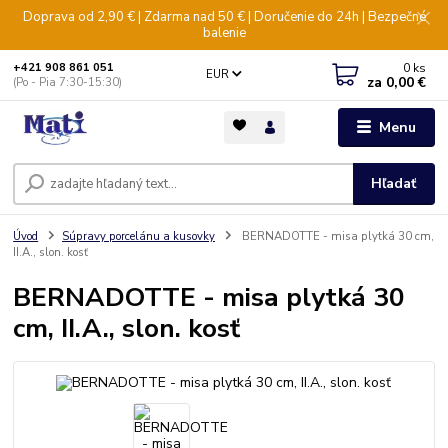
Doprava od 2,90 € | Zdarma nad 50 € | Doručenie do 24h | Bezpečné
balenie
0
ks
+421 908 861 051
EUR
za
0,00 €
(Po - Pia 7:30-15:30)
Menu
Hľadať
Úvod
Súpravy porcelánu a kusovky
BERNADOTTE - misa plytká 30 cm,
II.A., slon. kosť
BERNADOTTE - misa plytká 30
cm, II.A., slon. kosť