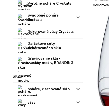
Výročné poháre Crystals
dekorovan
Svadobné poháre
Crystals
Dekorované vázy Crystals
Darčekové sety
dekorovaného skla
Gravírovanie skla -
vlastný motív, BRANDING
SKLO
poháre, ciachované sklo
vázy