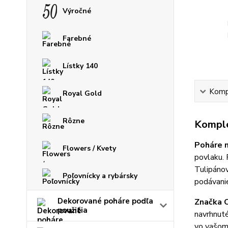
Výročné
Farebné
Lístky 140
Kompl
Royal Gold
Rôzne
Komple
Poháre n
Flowers / Kvety
povlaku. 
Tulipánov
Poľovnícky a rybársky
podávanie
Dekorované poháre podľa
Značka C
použitia
navrhnuté
vo vašom 