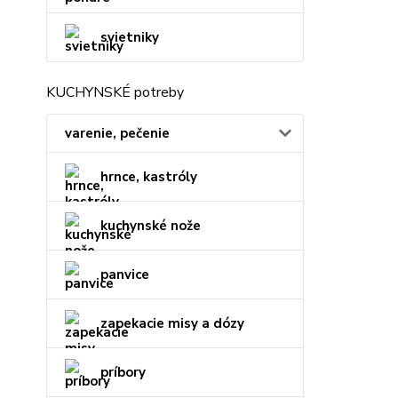
svietniky
KUCHYNSKÉ potreby
varenie, pečenie
hrnce, kastróly
kuchynské nože
panvice
zapekacie misy a dózy
príbory