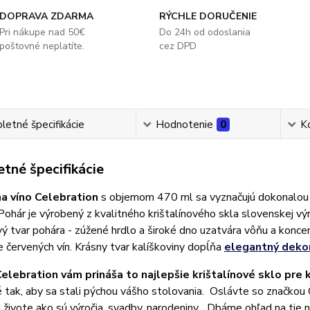
DOPRAVA ZDARMA
RÝCHLE DORUČENIE
Pri nákupe nad 50€
Do 24h od odoslania
poštovné neplatíte.
cez DPD
etné špecifikácie
Hodnotenie
0
K
tné špecifikácie
a víno Celebration
s objemom 470 ml sa vyznačujú dokonalou 
Pohár je výrobený z kvalitného krištalínového skla slovenskej v
ý tvar pohára - zúžené hrdlo a široké dno uzatvára vôňu a konce
 červených vín. Krásny tvar kalíškoviny dopĺňa
elegantný deko
elebration vám prináša to najlepšie krištalínové sklo pre 
 tak, aby sa stali pýchou vášho stolovania. Oslávte so značkou Ce
živote ako sú výročia, svadby, narodeniny... Dbáme ohľad na tie n