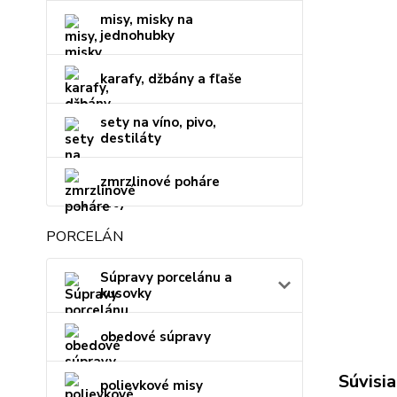
misy, misky na
jednohubky
karafy, džbány a fľaše
sety na víno, pivo,
destiláty
zmrzlinové poháre
PORCELÁN
Súpravy porcelánu a
kusovky
obedové súpravy
Súvisia
polievkové misy