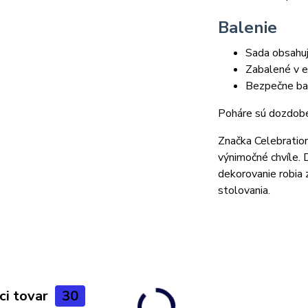
Balenie
Sada obsahu
Zabalené v e
Bezpečne bal
Poháre sú dozdobe
Značka Celebration
výnimočné chvíle. 
dekorovanie robia
stolovania.
ci tovar
30