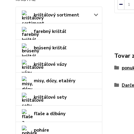
krištáľový sortiment
farebný krištáľ
brúsený krištáľ
Tovar 
krištáľové vázy
ponu
misy, dózy, etažéry
Darče
krištáľové sety
fľaše a džbány
poháre