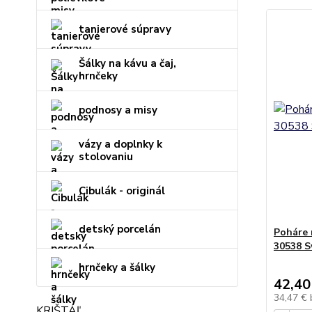
tanierové súpravy
Šálky na kávu a čaj,
hrnčeky
podnosy a misy
vázy a doplnky k
stolovaniu
Cibulák - originál
detský porcelán
Poháre 
30538 S
hrnčeky a šálky
42,40
34,47 €
KRIŠTÁĽ