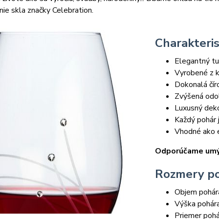
ie skla značky Celebration.
Charakteris
Elegantný tu
Vyrobené z k
Dokonalá čír
Zvýšená odo
Luxusný deko
Každý pohár 
Vhodné ako e
Odporúčame umýv
Rozmery p
Objem pohár
Výška pohár
Priemer pohá