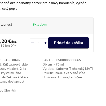
Vhodné ako hodnotný darček pre oslavy narodenín, výročie,
u.
celý popis
tupnosť
Skladom
,20 €
/
bal
Pridať do košíka
24 €
bez DPH
roduktu:
004b
EAN kód:
8588006068665
l:
Krištalínové sklo
Objem:
470 ml
usov v balení:
2 ks
Výrobca:
Ľubomír Tichanský MATI
 kryštálmi:
áno
Použitie:
biele a červené víno
:
darčeková krabica
Umývanie:
Umývajte ručne
 cenu / dostupnosť
obľúbených