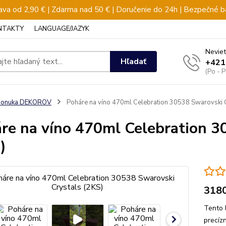
va od 2,90 € | Zdarma nad 50 € | Doručenie do 24h | Bezpečné b
NTAKTY
LANGUAGE/JAZYK
Neviet
Hľadať
+421
(Po - 
ponuka DEKOROV
Poháre na víno 470ml Celebration 30538 Swarovski C
re na víno 470ml Celebration 3
)
318
Tento 
precíz