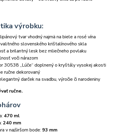
tika výrobku:
lipánový tvar vhodný najmä na biele a rosé vína
valitného slovenského krištalínového skla
osť a brilantný lesk bez mliečneho povlaku
lnosť voči nárazom
r 30538 „Lúče“ doplnený o kryštály vysokej akosti
je ručne dekorovaný
legantný darček na svadbu, výročie či narodeniny
ať ručne.
ohárov
a:
470 ml
a:
240 mm
ra v najširšom bode:
93 mm