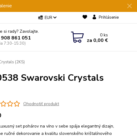
alenie
Prihlásenie
EUR
e si rady? Zavolajte.
0
ks
 908 861 051
za
0,00 €
Pia 7:30-15:30)
rystals (2KS)
0538 Swarovski Crystals
Ohodnotiť produkt
0
luxusný set pohárov na víno v sebe spája elegantný dizajn,
ne ručné dekorovanie a kvalitu slovenského krištalínového