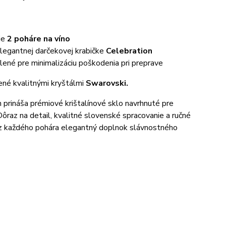
je
2 poháre na víno
legantnej darčekovej krabičke
Celebration
ené pre minimalizáciu poškodenia pri preprave
né kvalitnými kryštálmi
Swarovski.
 prináša prémiové krištalínové sklo navrhnuté pre
Dôraz na detail, kvalitné slovenské spracovanie a ručné
 z každého pohára elegantný doplnok slávnostného