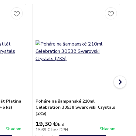
át Platina
Poháre na šampanské 210ml
Dž
+6 ks)
Celebration 30538 Swarovski Crystals
(1
(2KS)
19,30 €
25
/
bal
Skladom
Skladom
15,69 €
bez DPH
20