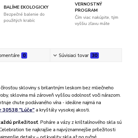
VERNOSTNÝ
BALÍME EKOLOGICKY
PROGRAM
Bezpečné balenie do
Čím viac nakúpite, tým
použitých krabíc
vyššiu zľavu máte
omentáre
0
Súvisiaci tovar
30
čírosťou skloviny s brilantným leskom bez mliečneho
ýroby, sklovina má zároveň vyššou odolnosť voči nárazom.
ntruje chute podávaného vína - ideálne najmä na
r 30538 "Lúče"
a kryštály vysokej akosti.
každú príležitosť
. Poháre a vázy z krištalínového skla sú
lebration tie najkrajšie a najvýznamnejšie príležitosti
ajmenšie detaily – od kvality skla až po ručné