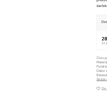
príleži
darček
Dos
28
23,
Číslo p
Materiá
Počet k
Dekor s
Balenie
Strážiť
Do 