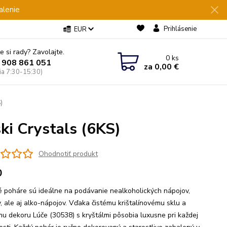
alenie
Prihlásenie
EUR
e si rady? Zavolajte.
0
ks
 908 861 051
za
0,00 €
Pia 7:30-15:30)
)
i Crystals (6KS)
Ohodnotiť produkt
0
é poháre sú ideálne na podávanie nealkoholických nápojov,
v, ale aj alko-nápojov. Vďaka čistému krištalínovému sklu a
u dekoru Lúče (30538) s kryštálmi pôsobia luxusne pri každej