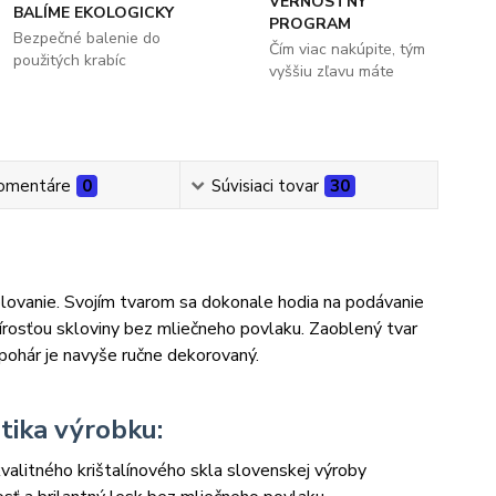
VERNOSTNÝ
BALÍME EKOLOGICKY
PROGRAM
Bezpečné balenie do
Čím viac nakúpite, tým
použitých krabíc
vyššiu zľavu máte
omentáre
0
Súvisiaci tovar
30
vanie. Svojím tvarom sa dokonale hodia na podávanie
írosťou skloviny bez mliečneho povlaku. Zaoblený tvar
 pohár je navyše ručne dekorovaný.
tika výrobku:
valitného krištalínového skla slovenskej výroby