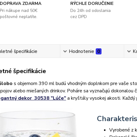
DOPRAVA ZDARMA
RÝCHLE DORUČENIE
Pri nákupe nad 50€
Do 24h od odoslania
poštovné neplatíte.
cez DPD
etné špecifikácie
Hodnotenie
0
K
tné špecifikácie
Globo
s objemom 390 ml budú vhodným doplnkom pre vaše stolo
pojov alebo miešaných drinkov. Poháre sa vyznačujú dokonalou č
egantný dekor 30538 "Lúče"
a kryštály vysokej akosti. Každý
Charakteris
Vyrobené z k