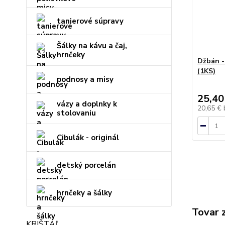
tanierové súpravy
Šálky na kávu a čaj,
hrnčeky
Džbán -
(1KS)
podnosy a misy
25,40
vázy a doplnky k
20,65 €
stolovaniu
Cibulák - originál
detský porcelán
hrnčeky a šálky
Tovar 
KRIŠTÁĽ