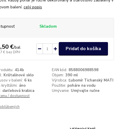
tosti. Každý pohár je ručne dekorovaný a starostlivo zabalený v
ovom balení.
celý popis
tupnosť
Skladom
,50 €
/
bal
Pridať do košíka
17 €
bez DPH
roduktu:
414b
EAN kód:
8588006988598
l:
Krištalínové sklo
Objem:
390 ml
usov v balení:
6 ks
Výrobca:
Ľubomír Tichanský MATI
 kryštálmi:
áno
Použitie:
poháre na vodu
:
darčeková krabica
Umývanie:
Umývajte ručne
 cenu / dostupnosť
obľúbených