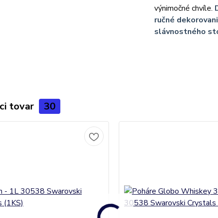
výnimočné chvíle.
ručné dekorovani
slávnostného sto
ci tovar
30