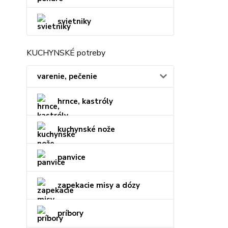
svietniky
KUCHYNSKÉ potreby
varenie, pečenie
hrnce, kastróly
kuchynské nože
panvice
zapekacie misy a dózy
príbory