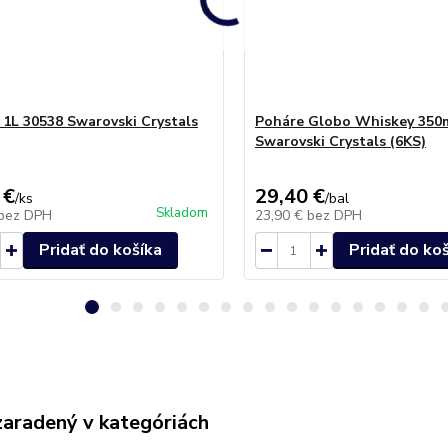
 1L 30538 Swarovski Crystals
Poháre Globo Whiskey 350
Swarovski Crystals (6KS)
 €
29,40 €
/
ks
/
bal
Skladom
bez DPH
23,90 €
bez DPH
Pridať do košíka
Pridať do ko
zaradený v kategóriách