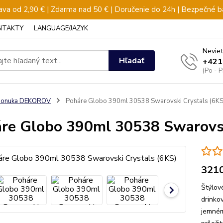
va od 2,90 € | Zdarma nad 50 € | Doručenie do 24h | Bezpečné b
NTAKTY
LANGUAGE/JAZYK
Neviet
Hľadať
+421
(Po - 
ponuka DEKOROV
Poháre Globo 390ml 30538 Swarovski Crystals (6KS
re Globo 390ml 30538 Swarovsk
321
Štýlov
drinko
jemném