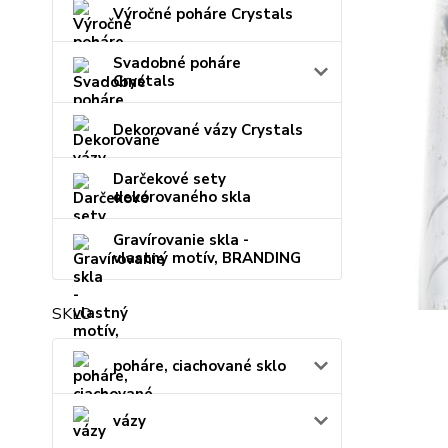
Výročné poháre Crystals
Svadobné poháre
Crystals
Dekorované vázy Crystals
Darčekové sety
dekorovaného skla
Gravírovanie skla -
vlastný motív, BRANDING
SKLO
poháre, ciachované sklo
vázy