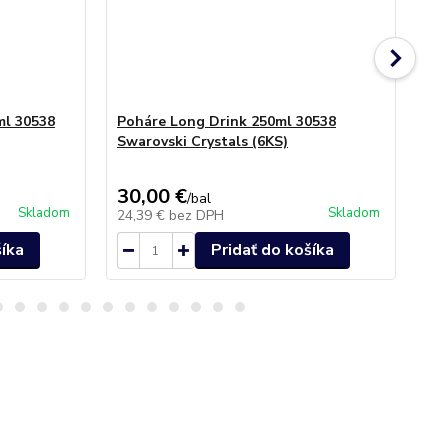
ml 30538
Poháre Long Drink 250ml 30538
Dž
Swarovski Crystals (6KS)
Cry
30,00 €
32
/
bal
Skladom
Skladom
24,39 €
bez DPH
26
šíka
Pridať do košíka