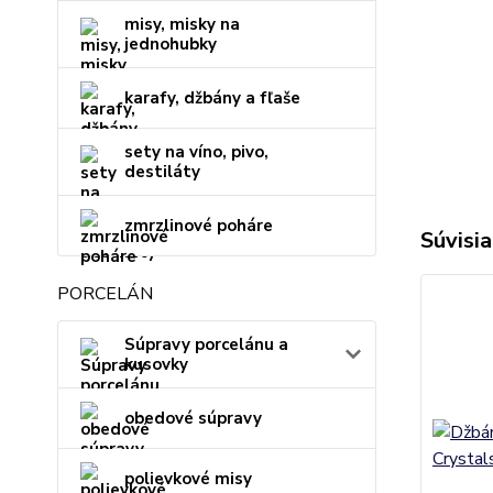
misy, misky na
jednohubky
karafy, džbány a fľaše
sety na víno, pivo,
destiláty
zmrzlinové poháre
Súvisia
PORCELÁN
Súpravy porcelánu a
kusovky
obedové súpravy
polievkové misy