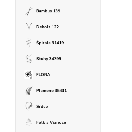
Bambus 139
Dekolt 122
Špirála 31419
Stuhy 34799
FLORA
Plamene 35431
Srdce
Folk a Vianoce