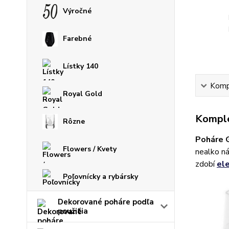
Výročné
Farebné
Lístky 140
Kompl
Royal Gold
Komple
Rôzne
Poháre 
Flowers / Kvety
nealko ná
zdobí
el
Poľovnícky a rybársky
Dekorované poháre podľa
použitia