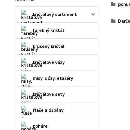
ponu
krištáľový sortiment
Darče
farebný krištáľ
brúsený krištáľ
krištáľové vázy
misy, dózy, etažéry
krištáľové sety
fľaše a džbány
poháre