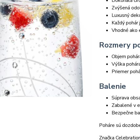
Dokonalá čír
Zvýšená odo
Luxusný deko
Každý pohár 
Vhodné ako 
Rozmery p
Objem pohár
Výška pohár
Priemer pohá
Balenie
Súprava obs
Zabalené v e
Bezpečne bal
Poháre sú dozdobe
Značka Celebration