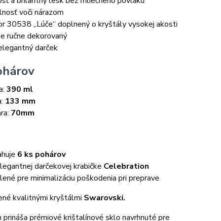
osť a brilantný lesk bez mliečneho povlaku
lnosť voči nárazom
r 30538 „Lúče“ doplnený o kryštály vysokej akosti
je ručne dekorovaný
elegantný darček
ohárov
a:
390 ml
a:
133 mm
ra:
70mm
ahuje
6 ks pohárov
legantnej darčekovej krabičke
Celebration
ené pre minimalizáciu poškodenia pri preprave
né kvalitnými kryštálmi
Swarovski.
 prináša prémiové krištalínové sklo navrhnuté pre