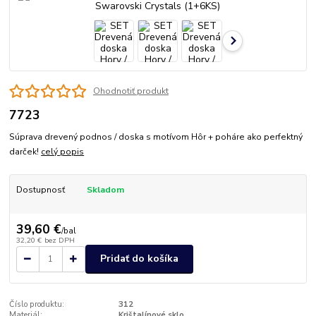
Ohodnotiť produkt
7723
Súprava drevený podnos / doska s motívom Hôr + poháre ako perfektný
darček!
celý popis
Dostupnosť
Skladom
39,60 €
/
bal
32,20 €
bez DPH
Pridať do košíka
Číslo produktu:
312
Materiál:
Krištalínové sklo