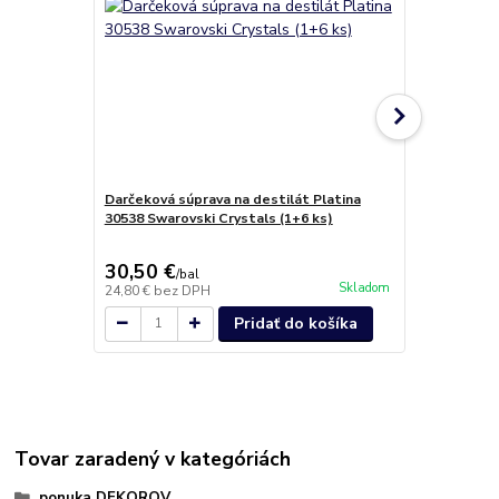
Darčeková súprava na destilát Platina
Darčekový 
30538 Swarovski Crystals (1+6 ks)
poháre Spir
(1+6 ks)
30,50 €
38,50 €
/
bal
/
b
Skladom
24,80 €
bez DPH
31,30 €
bez 
Pridať do košíka
Tovar zaradený v kategóriách
ponuka DEKOROV