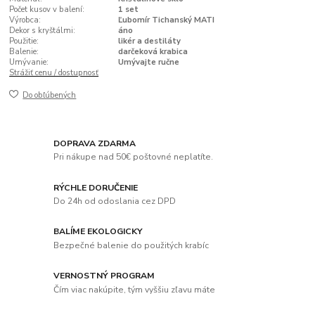
Počet kusov v balení:
1 set
Výrobca:
Ľubomír Tichanský MATI
Dekor s kryštálmi:
áno
Použitie:
likér a destiláty
Balenie:
darčeková krabica
Umývanie:
Umývajte ručne
Strážiť cenu / dostupnosť
Do obľúbených
DOPRAVA ZDARMA
Pri nákupe nad 50€ poštovné neplatíte.
RÝCHLE DORUČENIE
Do 24h od odoslania cez DPD
BALÍME EKOLOGICKY
Bezpečné balenie do použitých krabíc
VERNOSTNÝ PROGRAM
Čím viac nakúpite, tým vyššiu zľavu máte