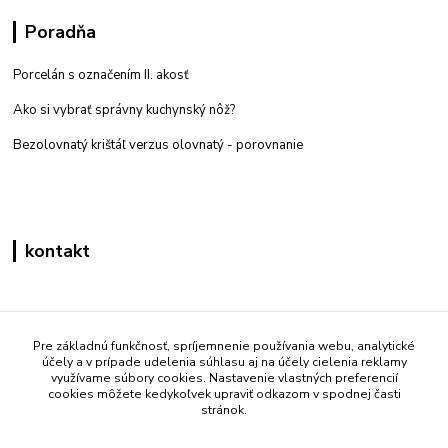
Poradňa
Porcelán s označením II. akosť
Ako si vybrať správny kuchynský nôž?
Bezolovnatý krištáľ verzus olovnatý -
porovnanie
kontakt
Zákaznícka podpora eshop mati
+421 908 861 051
Pre základnú funkčnosť, spríjemnenie používania webu, analytické
účely a v prípade udelenia súhlasu aj na účely cielenia reklamy
(Po - Pia 7:30-15:30)
využívame súbory cookies. Nastavenie vlastných preferencií
cookies môžete kedykoľvek upraviť odkazom v spodnej časti
info@mati.sk
stránok.