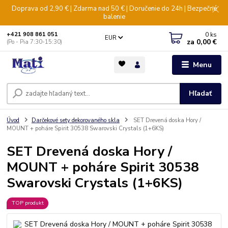
Doprava od 2,90 € | Zdarma nad 50 € | Doručenie do 24h | Bezpečné
balenie
0
ks
+421 908 861 051
EUR
za
0,00 €
(Po - Pia 7:30-15:30)
Menu
Hľadať
Úvod
Darčekové sety dekorovaného skla
SET Drevená doska Hory /
MOUNT + poháre Spirit 30538 Swarovski Crystals (1+6KS)
SET Drevená doska Hory /
MOUNT + poháre Spirit 30538
Swarovski Crystals (1+6KS)
TOP produkt