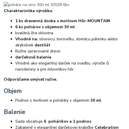
Charakteristika výrobku:
1 ks drevenná doska s motívom Hôr-MOUNTAIN
6 ks pohárov s objemom 30 ml
kvalitná číra sklovina
Vhodné na:
slivovicu, borovičku, domácu pálenku alebo
akýkoľvek
destilát
Ručne spracované drevo
darčekové balenie
Vhodné ako elegantný darček na svadbu, výročie či
narodeniny a pre milovníkov hôr
Odporúčame umývať ručne.
Objem
Podnos s motívom
a poháriky s objemom
30 ml
.
Balenie
Sada obsahuje
6
pohárikov a 1 podnos
Zabalené v elegantnej darčekovej krabičke
Celebration