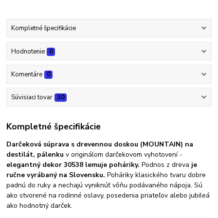
Kompletné špecifikácie
Hodnotenie
0
Komentáre
0
Súvisiaci tovar
30
Kompletné špecifikácie
Darčeková súprava s drevennou doskou (MOUNTAIN) na
destilát, pálenku
v originálom darčekovom vyhotovení -
elegantný dekor 30538 lemuje poháriky.
Podnos z dreva
je
ručne vyrábaný na Slovensku.
Poháriky klasického tvaru dobre
padnú do ruky a nechajú vyniknúť vôňu podávaného nápoja. Sú
ako stvorené na rodinné oslavy, posedenia priateľov alebo jubileá
ako hodnotný darček.