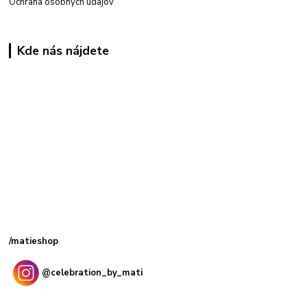
Ochrana osobných údajov
Kde nás nájdete
Kamenná
predajňa: Priemyselná 2, 949 01 Nitra
/matieshop
@celebration_by_mati