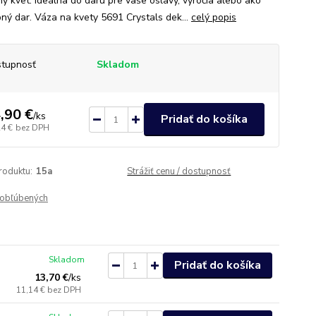
ny kvet. Ideálna do daru pre vaše oslavy, výročia alebo ako
ný dar. Váza na kvety 5691 Crystals dek...
celý popis
tupnosť
Skladom
,90 €
/
ks
Pridať do košíka
24 €
bez DPH
roduktu:
15a
Strážiť cenu / dostupnosť
obľúbených
Skladom
Pridať do košíka
13,70 €
/
ks
11,14 €
bez DPH