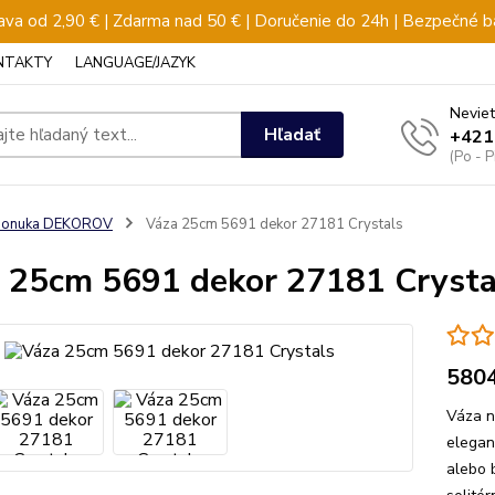
va od 2,90 € | Zdarma nad 50 € | Doručenie do 24h | Bezpečné b
NTAKTY
LANGUAGE/JAZYK
Neviet
Hľadať
+421
(Po - 
ponuka DEKOROV
Váza 25cm 5691 dekor 27181 Crystals
 25cm 5691 dekor 27181 Crysta
580
Váza n
elegan
alebo b