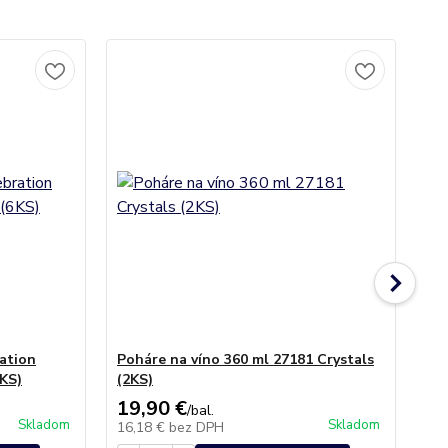
ation
Poháre na víno 360 ml 27181 Crystals
Po
6KS)
(2KS)
Cry
19,90 €
21
/
bal.
Skladom
Skladom
16,18 €
bez DPH
17