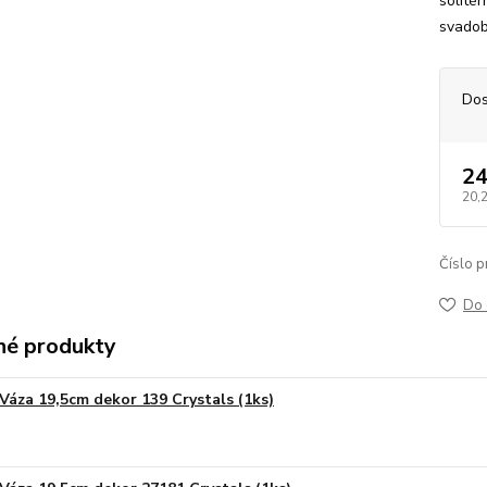
solitér
svadob
Dos
24
20,
Číslo p
Do 
é produkty
Váza 19,5cm dekor 139 Crystals (1ks)