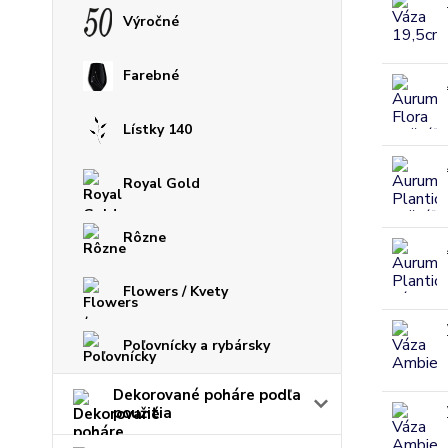
Výročné
Farebné
Lístky 140
Royal Gold
Rôzne
Flowers / Kvety
Poľovnícky a rybársky
Dekorované poháre podľa
použitia