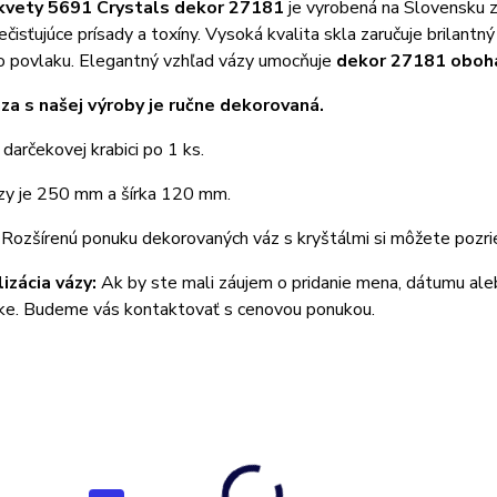
 kvety 5691 Crystals dekor 27181
je vyrobená na Slovensku z 
ečisťujúce prísady a toxíny. Vysoká kvalita skla zaručuje brilant
o povlaku. Elegantný vzhľad vázy umocňuje
dekor 27181 oboha
za s našej výroby je ručne dekorovaná.
 darčekovej krabici po 1 ks.
zy je 250 mm a šírka 120 mm.
: Rozšírenú ponuku dekorovaných váz s kryštálmi si môžete pozrie
izácia vázy:
Ak by ste mali záujem o pridanie mena, dátumu al
ke. Budeme vás kontaktovať s cenovou ponukou.