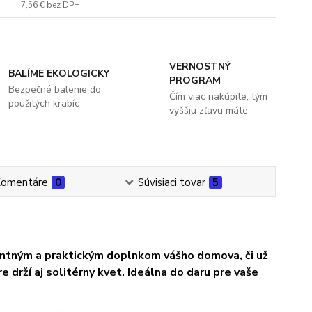
7,56 €
bez DPH
VERNOSTNÝ
BALÍME EKOLOGICKY
PROGRAM
Bezpečné balenie do
Čím viac nakúpite, tým
použitých krabíc
vyššiu zľavu máte
omentáre
0
Súvisiaci tovar
5
ntným a praktickým doplnkom vášho domova, či už
e drží aj solitérny kvet. Ideálna do daru pre vaše