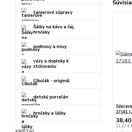
Súvisia
tanierové súpravy
Šálky na kávu a čaj,
hrnčeky
podnosy a misy
vázy a doplnky k
stolovaniu
Cibulák - originál
detský porcelán
Súprava
27181 C
hrnčeky a šálky
38,40
31,22 €
KRIŠTÁĽ