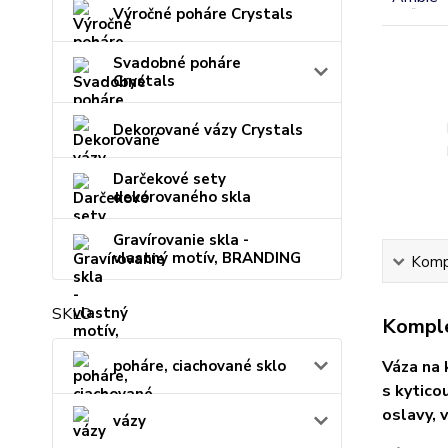
Výročné poháre Crystals
Svadobné poháre
Crystals
Dekorované vázy Crystals
Darčekové sety
dekorovaného skla
Gravírovanie skla -
vlastný motív, BRANDING
Kompl
SKLO
Komple
poháre, ciachované sklo
Váza na 
s kytico
oslavy, 
vázy