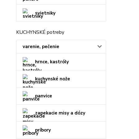
svietniky
KUCHYNSKÉ potreby
varenie, pečenie
hrnce, kastróly
kuchynské nože
panvice
zapekacie misy a dózy
príbory