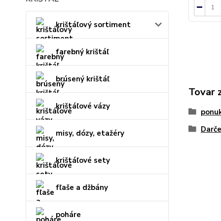
krištáľový sortiment
farebný krištáľ
brúsený krištáľ
Tovar 
krištáľové vázy
ponu
Darče
misy, dózy, etažéry
krištáľové sety
fľaše a džbány
poháre