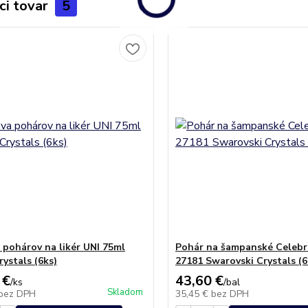
ci tovar
5
 pohárov na likér UNI 75ml
Pohár na šampanské Celebr
rystals (6ks)
27181 Swarovski Crystals (
 €
43,60 €
/
ks
/
bal
Skladom
bez DPH
35,45 €
bez DPH