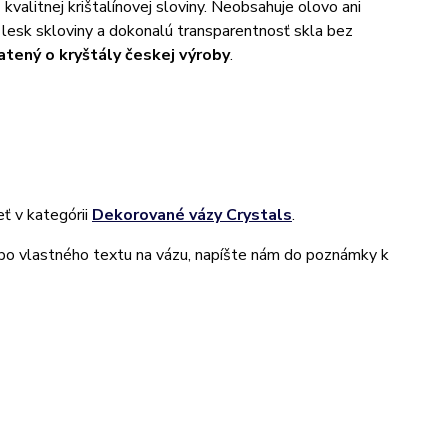
kvalitnej krištalínovej sloviny. Neobsahuje olovo ani
ný lesk skloviny a dokonalú transparentnosť skla bez
tený o kryštály českej výroby
.
ť v kategórii
Dekorované vázy Crystals
.
ebo vlastného textu na vázu, napíšte nám do poznámky k