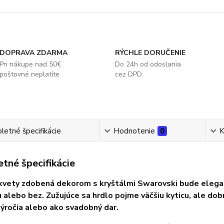
DOPRAVA ZDARMA
RÝCHLE DORUČENIE
Pri nákupe nad 50€
Do 24h od odoslania
poštovné neplatíte.
cez DPD
etné špecifikácie
Hodnotenie
0
K
tné špecifikácie
kvety zdobená dekorom s kryštálmi Swarovski bude elega
u alebo bez. Zužujúce sa hrdlo pojme väčšiu kyticu, ale dobr
výročia alebo ako svadobný dar.