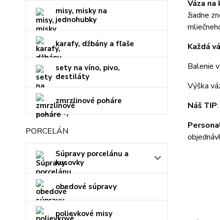
Váza na
misy, misky na
žiadne zn
jednohubky
mliečneh
karafy, džbány a fľaše
Každá vá
Balenie v
sety na víno, pivo,
destiláty
Výška vá
zmrzlinové poháre
Náš TIP
Personal
PORCELÁN
objednáv
Súpravy porcelánu a
kusovky
obedové súpravy
polievkové misy