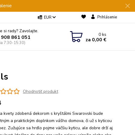
alenie
Prihlásenie
EUR
e si rady? Zavolajte.
0
ks
 908 861 051
za
0,00 €
Pia 7:30-15:30)
ls
Ohodnotiť produkt
4
a kvety zdobená dekorom s kryštálmi Swarovski bude
tným a praktickým doplnkom vášho domova, či už s kyticou
ez. Zužujúce sa hrdlo pojme väčšiu kyticu, ale dobre drží aj