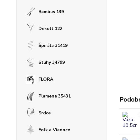
Bambus 139
Dekolt 122
Špirála 31419
Stuhy 34799
FLORA
Plamene 35431
Podobn
Srdce
Folk a Vianoce