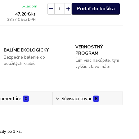
Skladom
Pridať do košíka
47,20 €
/
ks
38,37 €
bez DPH
VERNOSTNÝ
BALÍME EKOLOGICKY
PROGRAM
Bezpečné balenie do
Čím viac nakúpite, tým
použitých krabíc
vyššiu zľavu máte
omentáre
0
Súvisiaci tovar
8
ždy po 1 ks.