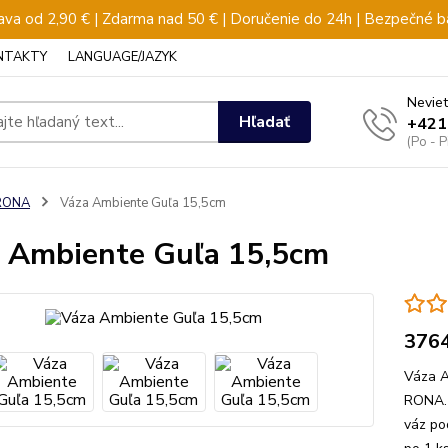
va od 2,90 € | Zdarma nad 50 € | Doručenie do 24h | Bezpečné b
NTAKTY
LANGUAGE/JAZYK
Neviet
Hľadať
+421
(Po - 
RONA
Váza Ambiente Guľa 15,5cm
 Ambiente Guľa 15,5cm
376
Váza A
RONA. 
váz po