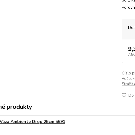
po 1 k
Porovn
Dos
9,
7,56
Číslo p
Počet k
Strážiť
Do 
é produkty
Váza Ambiente Drop 25cm 5691