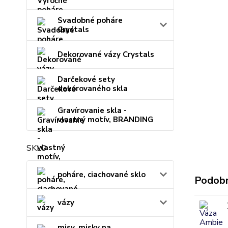
Svadobné poháre
Crystals
Dekorované vázy Crystals
Darčekové sety
dekorovaného skla
Gravírovanie skla -
vlastný motív, BRANDING
SKLO
poháre, ciachované sklo
Podobn
vázy
misy, misky na