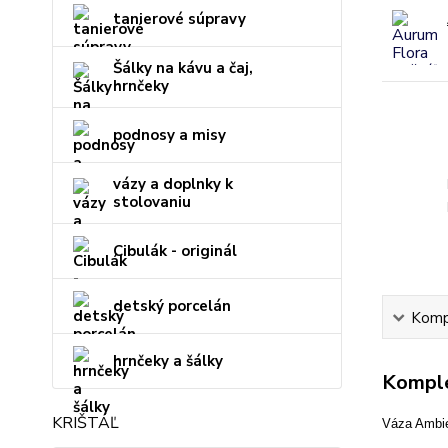
tanierové súpravy
Šálky na kávu a čaj,
hrnčeky
podnosy a misy
vázy a doplnky k
stolovaniu
Cibulák - originál
detský porcelán
Kompl
hrnčeky a šálky
Komple
KRIŠTÁĽ
Váza Ambie