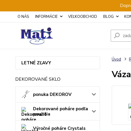
Dopra
O NÁS
INFORMÁCIE
VEĽKOOBCHOD
BLOG
KO
Úvod
LETNÉ ZĽAVY
Váza
DEKOROVANÉ SKLO
ponuka DEKOROV
Dekorované poháre podľa
použitia
Výročné poháre Crystals