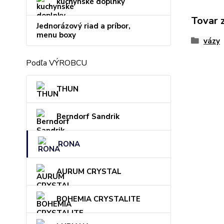
kuchynské doplnky
Tovar 
Jednorázový riad a príbor,
menu boxy
vázy
Podľa VÝROBCU
THUN
Berndorf Sandrik
RONA
AURUM CRYSTAL
BOHEMIA CRYSTALITE