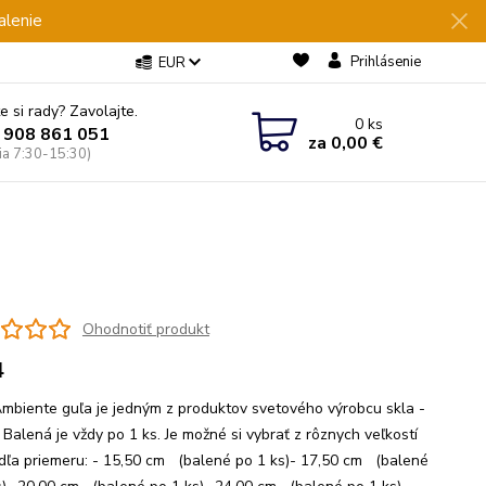
alenie
Prihlásenie
EUR
e si rady? Zavolajte.
0
ks
 908 861 051
za
0,00 €
Pia 7:30-15:30)
Ohodnotiť produkt
4
mbiente guľa je jedným z produktov svetového výrobcu skla -
Balená je vždy po 1 ks. Je možné si vybrať z rôznych veľkostí
dľa priemeru: - 15,50 cm (balené po 1 ks)- 17,50 cm (balené