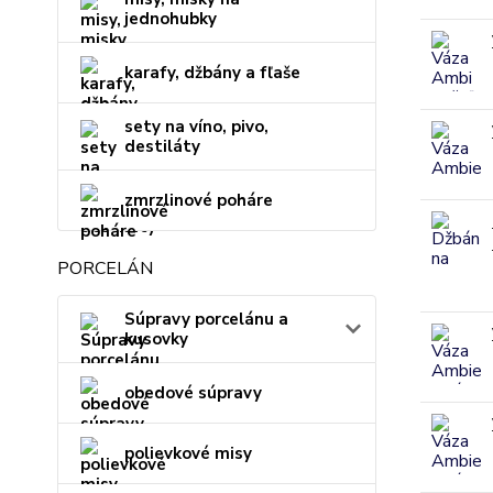
jednohubky
karafy, džbány a fľaše
sety na víno, pivo,
destiláty
zmrzlinové poháre
PORCELÁN
Súpravy porcelánu a
kusovky
obedové súpravy
polievkové misy