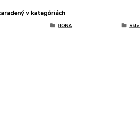
zaradený v kategóriách
RONA
Skle