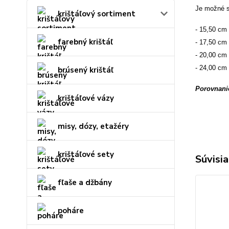
Je možné s
krištáľový sortiment
- 15,50 cm
farebný krištáľ
- 17,50 cm
- 20,00 cm
- 24,00 cm
brúsený krištáľ
Porovnanie
krištáľové vázy
misy, dózy, etažéry
krištáľové sety
Súvisia
fľaše a džbány
poháre