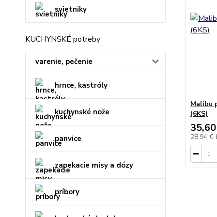
svietniky
KUCHYNSKÉ potreby
varenie, pečenie
hrnce, kastróly
Malibu 
kuchynské nože
(6KS)
35,60
28,94 €
panvice
zapekacie misy a dózy
príbory