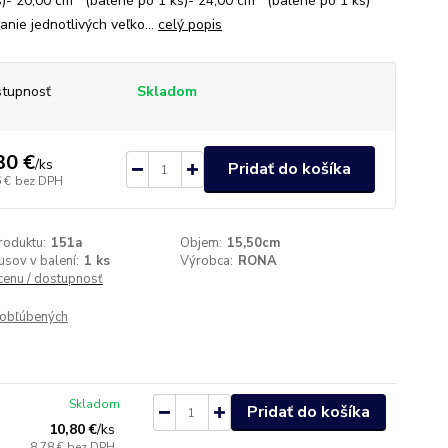
s)- 20,00 cm (balené po 1 ks)- 24,00 cm (balené po 1 ks)
anie jednotlivých veľko...
celý popis
tupnosť
Skladom
30 €
/
ks
Pridať do košíka
 €
bez DPH
roduktu:
151a
Objem:
15,50cm
usov v balení:
1 ks
Výrobca:
RONA
 cenu / dostupnosť
obľúbených
Skladom
Pridať do košíka
10,80 €
/
ks
8,78 €
bez DPH