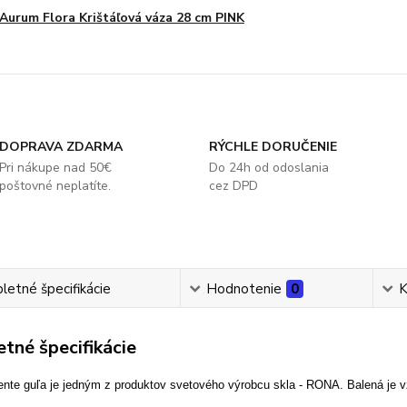
Aurum Flora Krištáľová váza 28 cm PINK
DOPRAVA ZDARMA
RÝCHLE DORUČENIE
Pri nákupe nad 50€
Do 24h od odoslania
poštovné neplatíte.
cez DPD
etné špecifikácie
Hodnotenie
0
K
tné špecifikácie
nte guľa je jedným z produktov svetového výrobcu skla - RONA. Balená je v