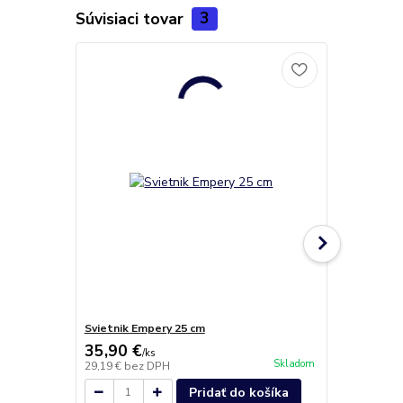
Súvisiaci tovar
3
Svietnik Empery 25 cm
Svietnik Em
35,90 €
37,90 €
/
ks
/
k
Skladom
29,19 €
bez DPH
30,81 €
bez 
Pridať do košíka