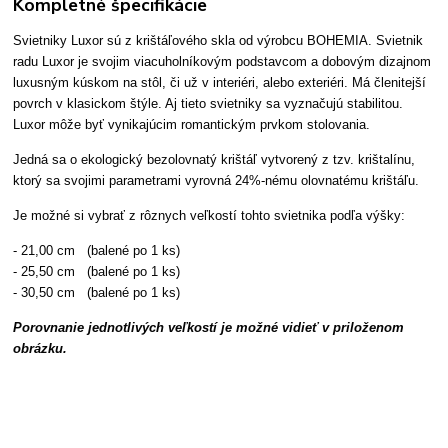
Kompletné špecifikácie
Svietniky Luxor sú z krištáľového skla od výrobcu BOHEMIA. Svietnik
radu Luxor je svojim viacuholníkovým podstavcom a dobovým dizajnom
luxusným kúskom na stôl, či už v interiéri, alebo exteriéri. Má členitejší
povrch v klasickom štýle. Aj tieto svietniky sa vyznačujú stabilitou.
Luxor môže byť vynikajúcim romantickým prvkom stolovania.
Jedná sa o ekologický bezolovnatý krištáľ vytvorený z tzv. krištalínu,
ktorý sa svojimi parametrami vyrovná 24%-nému olovnatému krištáľu.
Je možné si vybrať z rôznych veľkostí tohto svietnika podľa výšky:
- 21,00 cm (balené po 1 ks)
- 25,50 cm (balené po 1 ks)
- 30,50 cm (balené po 1 ks)
Porovnanie jednotlivých veľkostí je možné vidieť v priloženom
obrázku.