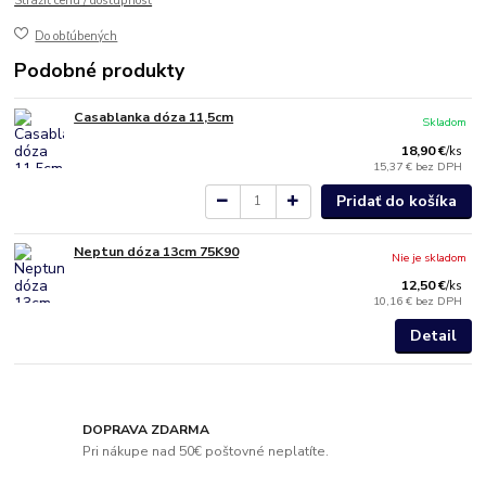
Strážiť cenu / dostupnosť
Do obľúbených
Podobné produkty
Casablanka dóza 11,5cm
Skladom
18,90 €
/
ks
15,37 €
bez DPH
Pridať do košíka
Neptun dóza 13cm 75K90
Nie je skladom
12,50 €
/
ks
10,16 €
bez DPH
Detail
DOPRAVA ZDARMA
Pri nákupe nad 50€ poštovné neplatíte.