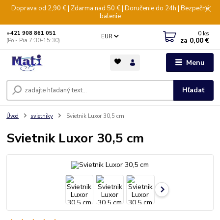
Doprava od 2,90 € | Zdarma nad 50 € | Doručenie do 24h | Bezpečné
balenie
0
ks
+421 908 861 051
EUR
za
0,00 €
(Po - Pia 7:30-15:30)
Menu
Hľadať
Úvod
svietniky
Svietnik Luxor 30,5 cm
Svietnik Luxor 30,5 cm