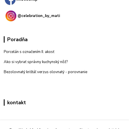
@celebration_by_mati
Poradňa
Porcelán s označením II. akosť
Ako si vybrať správny kuchynský nôž?
Bezolovnatý krištáľ verzus olovnatý -
porovnanie
kontakt
Zákaznícka podpora eshop mati