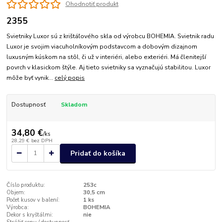
Ohodnotiť produkt
2355
Svietniky Luxor sú z krištáľového skla od výrobcu BOHEMIA. Svietnik radu
Luxor je svojim viacuholníkovým podstavcom a dobovým dizajnom
luxusným kúskom na stôl, či už v interiéri, alebo exteriéri. Má členitejší
povrch v klasickom štýle. Aj tieto svietniky sa vyznačujú stabilitou. Luxor
môže byť vynik...
celý popis
Dostupnosť
Skladom
34,80 €
/
ks
28,29 €
bez DPH
Pridať do košíka
Číslo produktu:
253c
Objem:
30,5 cm
Počet kusov v balení:
1 ks
Výrobca:
BOHEMIA
Dekor s kryštálmi:
nie