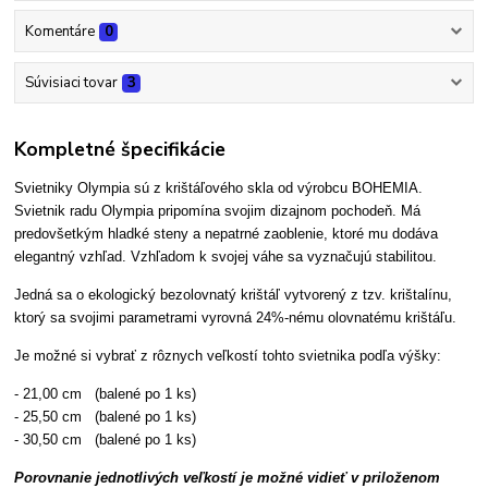
Komentáre
0
Súvisiaci tovar
3
Kompletné špecifikácie
Svietniky Olympia sú z krištáľového skla od výrobcu BOHEMIA.
Svietnik radu Olympia pripomína svojim dizajnom pochodeň. Má
predovšetkým hladké steny a nepatrné zaoblenie, ktoré mu dodáva
elegantný vzhľad. Vzhľadom k svojej váhe sa vyznačujú stabilitou.
Jedná sa o ekologický bezolovnatý krištáľ vytvorený z tzv. krištalínu,
ktorý sa svojimi parametrami vyrovná 24%-nému olovnatému krištáľu.
Je možné si vybrať z rôznych veľkostí tohto svietnika podľa výšky:
- 21,00 cm (balené po 1 ks)
- 25,50 cm (balené po 1 ks)
- 30,50 cm (balené po 1 ks)
Porovnanie jednotlivých veľkostí je možné vidieť v priloženom