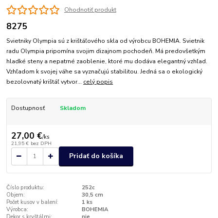
Ohodnotiť produkt
8275
Svietniky Olympia sú z krištáľového skla od výrobcu BOHEMIA. Svietnik
radu Olympia pripomína svojim dizajnom pochodeň. Má predovšetkým
hladké steny a nepatrné zaoblenie, ktoré mu dodáva elegantný vzhľad.
Vzhľadom k svojej váhe sa vyznačujú stabilitou. Jedná sa o ekologický
bezolovnatý krištáľ vytvor...
celý popis
Dostupnosť
Skladom
27,00 €
/
ks
21,95 €
bez DPH
Pridať do košíka
Číslo produktu:
252c
Objem:
30,5 cm
Počet kusov v balení:
1 ks
Výrobca:
BOHEMIA
Dekor s kryštálmi:
nie