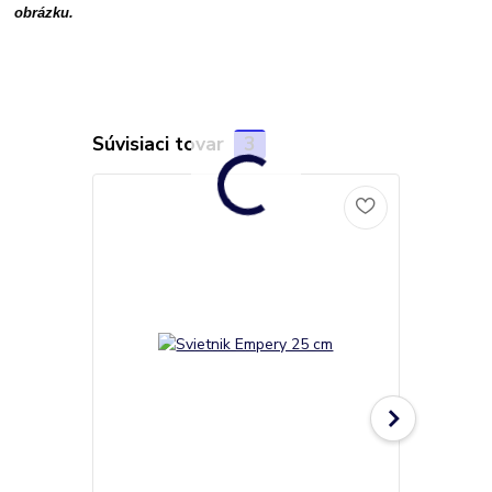
obrázku.
Súvisiaci tovar
3
Novinka