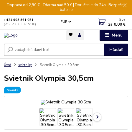
Doprava od 2,90 € | Zdarma nad 50 € | Doručenie do 24h | Bezpečné
balenie
0
ks
+421 908 861 051
EUR
za
0,00 €
(Po - Pia 7:30-15:30)
Menu
Hľadať
Úvod
svietniky
Svietnik Olympia 30,5cm
Svietnik Olympia 30,5cm
Novinka