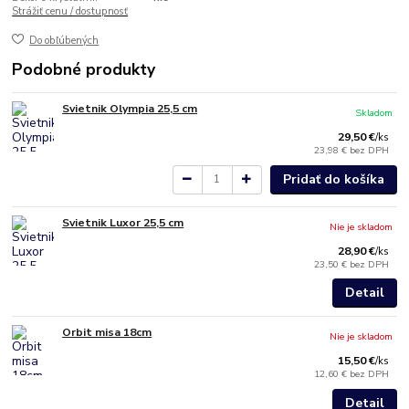
Strážiť cenu / dostupnosť
Do obľúbených
Podobné produkty
Svietnik Olympia 25,5 cm
Skladom
29,50 €
/
ks
23,98 €
bez DPH
Pridať do košíka
Svietnik Luxor 25,5 cm
Nie je skladom
28,90 €
/
ks
23,50 €
bez DPH
Detail
Orbit misa 18cm
Nie je skladom
15,50 €
/
ks
12,60 €
bez DPH
Detail