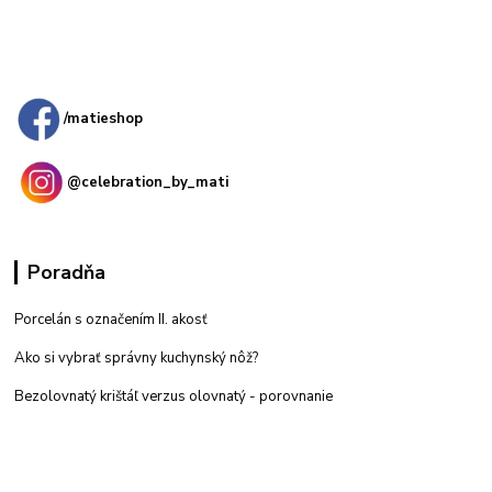
Kamenná
predajňa: Priemyselná 2, 949 01 Nitra
/matieshop
@celebration_by_mati
Poradňa
Porcelán s označením II. akosť
Ako si vybrať správny kuchynský nôž?
Bezolovnatý krištáľ verzus olovnatý -
porovnanie