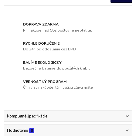
DOPRAVA ZDARMA
Pri nákupe nad 50€ poštovné neplatíte.
RÝCHLE DORUČENIE
Do 24h od odoslania cez DPD
BALÍME EKOLOGICKY
Bezpečné balenie do použitých krabíc
VERNOSTNÝ PROGRAM
Čím viac nakúpite, tým vyššiu zľavu máte
Kompletné špecifikácie
Hodnotenie
0