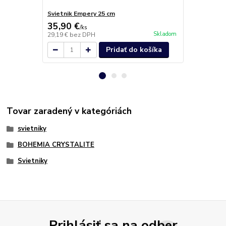
Svietnik Empery 25 cm
Svietnik Lux
35,90 €
26,90 €
/
ks
/
k
Skladom
29,19 €
bez DPH
21,87 €
bez 
Pridať do košíka
Tovar zaradený v kategóriách
svietniky
BOHEMIA CRYSTALITE
Svietniky
Prihlásiť sa na odber