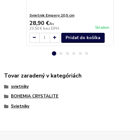
Svietnik Empery 20,5 cm
Svietnik Em
28,90 €
38,90 €
/
ks
/
k
Skladom
23,50 €
bez DPH
31,63 €
bez 
Pridať do košíka
Tovar zaradený v kategóriách
svietniky
BOHEMIA CRYSTALITE
Svietniky