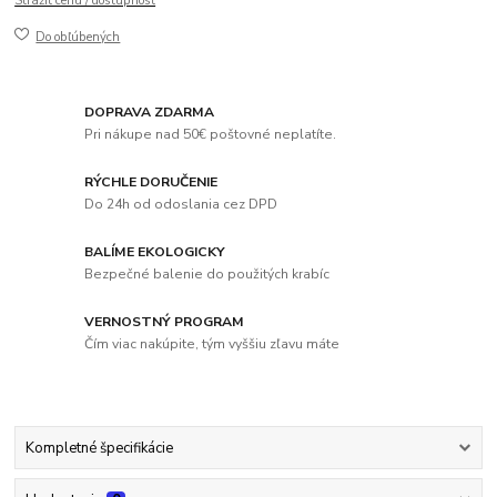
Strážiť cenu / dostupnosť
Do obľúbených
DOPRAVA ZDARMA
Pri nákupe nad 50€ poštovné neplatíte.
RÝCHLE DORUČENIE
Do 24h od odoslania cez DPD
BALÍME EKOLOGICKY
Bezpečné balenie do použitých krabíc
VERNOSTNÝ PROGRAM
Čím viac nakúpite, tým vyššiu zľavu máte
Kompletné špecifikácie