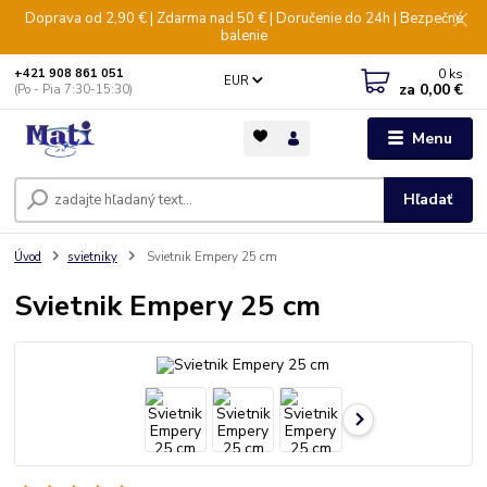
Doprava od 2,90 € | Zdarma nad 50 € | Doručenie do 24h | Bezpečné
balenie
0
ks
+421 908 861 051
EUR
za
0,00 €
(Po - Pia 7:30-15:30)
Menu
Hľadať
Úvod
svietniky
Svietnik Empery 25 cm
Svietnik Empery 25 cm