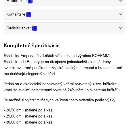
Hodnotenie
0
Komentáre
0
Súvisiaci tovar
6
Kompletné špecifikácie
Svietniky Empery sú z krištáľového skla od výrobcu BOHEMIA.
Svietnik radu Empery je na dizajnovo jednoduchší ako iné druhy
svietnikov, ktoré ponúkame. Vyniká hladkými stenami a hranami, ktoré
mu dodávajú elegantný vzhľad.
Jedná sa o ekologický bezolovnatý krištáľ vytvorený z tzv. krištalínu,
ktorý sa svojimi parametrami vyrovná 24%-nému olovnatému krištáľu.
Je možné si vybrať z rôznych veľkostí tohto svietnika podľa výšky:
- 20,50 cm (balené po 1 ks)
- 25,00 cm (balené po 1 ks)
- 30,00 cm (balené po 1 ks)