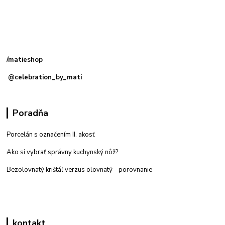
Kamenná
predajňa: Priemyselná 2, 949 01 Nitra
/matieshop
@celebration_by_mati
Poradňa
Porcelán s označením II. akosť
Ako si vybrať správny kuchynský nôž?
Bezolovnatý krištáľ verzus olovnatý -
porovnanie
kontakt