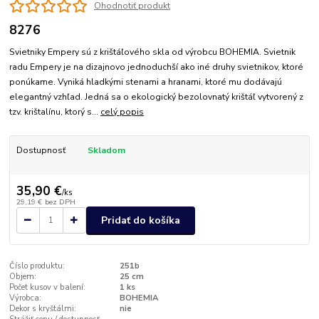
Ohodnotiť produkt
8276
Svietniky Empery sú z krištáľového skla od výrobcu BOHEMIA. Svietnik
radu Empery je na dizajnovo jednoduchší ako iné druhy svietnikov, ktoré
ponúkame. Vyniká hladkými stenami a hranami, ktoré mu dodávajú
elegantný vzhľad. Jedná sa o ekologický bezolovnatý krištáľ vytvorený z
tzv. krištalínu, ktorý s...
celý popis
Dostupnosť
Skladom
35,90 €
/
ks
29,19 €
bez DPH
Pridať do košíka
Číslo produktu:
251b
Objem:
25 cm
Počet kusov v balení:
1 ks
Výrobca:
BOHEMIA
Dekor s kryštálmi:
nie