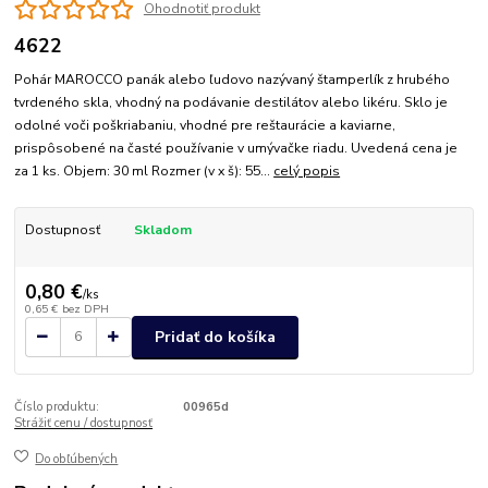
Ohodnotiť produkt
4622
Pohár MAROCCO panák alebo ľudovo nazývaný štamperlík z hrubého
tvrdeného skla, vhodný na podávanie destilátov alebo likéru. Sklo je
odolné voči poškriabaniu, vhodné pre reštaurácie a kaviarne,
prispôsobené na časté používanie v umývačke riadu. Uvedená cena je
za 1 ks. Objem: 30 ml Rozmer (v x š): 55...
celý popis
Dostupnosť
Skladom
0,80 €
/
ks
0,65 €
bez DPH
Pridať do košíka
Číslo produktu:
00965d
Strážiť cenu / dostupnosť
Do obľúbených