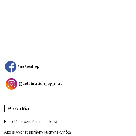
Kamenná
predajňa: Priemyselná 2, 949 01 Nitra
/matieshop
@celebration_by_mati
Poradňa
Porcelán s označením II. akosť
Ako si vybrať správny kuchynský nôž?