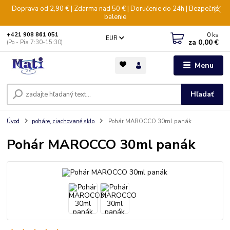
Doprava od 2,90 € | Zdarma nad 50 € | Doručenie do 24h | Bezpečné
balenie
0
ks
+421 908 861 051
EUR
za
0,00 €
(Po - Pia 7:30-15:30)
Menu
Hľadať
Úvod
poháre, ciachované sklo
Pohár MAROCCO 30ml panák
Pohár MAROCCO 30ml panák