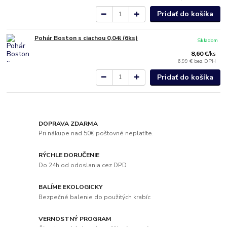
Pridať do košíka
Pohár Boston s ciachou 0,04l (6ks)
Skladom
8,60 €
/
ks
6,99 €
bez DPH
Pridať do košíka
DOPRAVA ZDARMA
Pri nákupe nad 50€ poštovné neplatíte.
RÝCHLE DORUČENIE
Do 24h od odoslania cez DPD
BALÍME EKOLOGICKY
Bezpečné balenie do použitých krabíc
VERNOSTNÝ PROGRAM