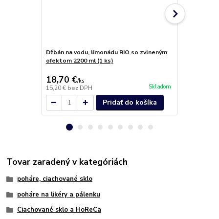
Džbán na vodu, limonádu RIO so zvlneným
Pohár na ví
ofektom 2200 ml (1 ks)
Crystals (2k
19,90 €
18,70 €
16,10 €
/
ks
/
b
Skladom
15,20 €
bez DPH
13,09 €
bez 
Pridať do košíka
Tovar zaradený v kategóriách
poháre, ciachované sklo
poháre na likéry a pálenku
Ciachované sklo a HoReCa