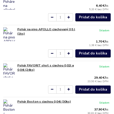
6,40 €
/
ks
5,20 €
bez DPH
Pridať do košíka
Pohár na pivo APOLLO ciachovaný 0,5 l
Skladom
(1ks)
1,70 €
/
ks
1,38 €
bez DPH
Pridať do košíka
Pohár FAVORIT shot s ciachou 0,02l a
Skladom
0,04l (24ks)
29,40 €
/
ks
23,90 €
bez DPH
Pridať do košíka
Pohár Boston s ciachou 0,04l (30ks)
Skladom
37,90 €
/
ks
30,81 €
bez DPH