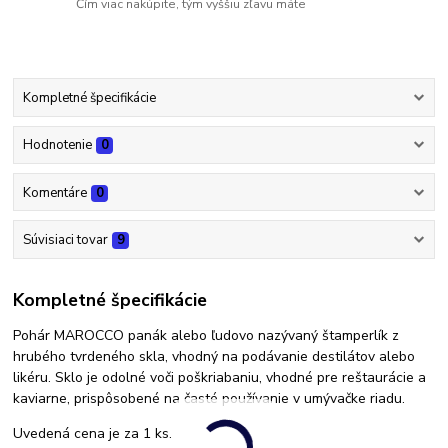
Čím viac nakúpite, tým vyššiu zľavu máte
Kompletné špecifikácie
Hodnotenie
0
Komentáre
0
Súvisiaci tovar
9
Kompletné špecifikácie
Pohár MAROCCO panák alebo ľudovo nazývaný štamperlík z
hrubého tvrdeného skla, vhodný na podávanie destilátov alebo
likéru. Sklo je odolné voči poškriabaniu, vhodné pre reštaurácie a
kaviarne, prispôsobené na časté používanie v umývačke riadu.
Uvedená cena je za 1 ks.