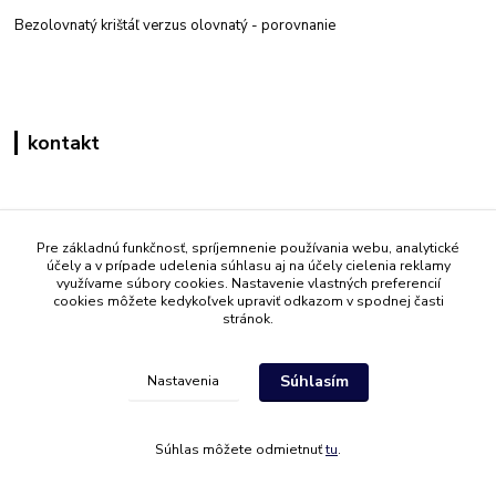
Bezolovnatý krištáľ verzus olovnatý -
porovnanie
kontakt
Zákaznícka podpora eshop mati
+421 908 861 051
Pre základnú funkčnosť, spríjemnenie používania webu, analytické
účely a v prípade udelenia súhlasu aj na účely cielenia reklamy
(Po - Pia 7:30-15:30)
využívame súbory cookies. Nastavenie vlastných preferencií
cookies môžete kedykoľvek upraviť odkazom v spodnej časti
info@mati.sk
stránok.
Súhlasím
Nastavenia
Súhlas môžete odmietnuť
tu
.
Vytvorené na
Eshop-rychlo.sk