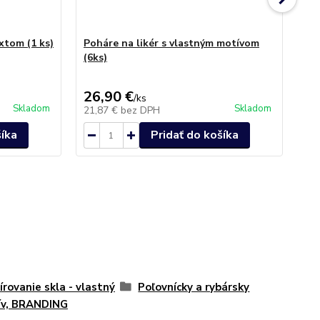
xtom (1 ks)
Poháre na likér s vlastným motívom
Au
(6ks)
Gre
26,90 €
49
/
ks
Skladom
Skladom
21,87 €
bez DPH
40
šíka
Pridať do košíka
írovanie skla - vlastný
Poľovnícky a rybársky
ív, BRANDING