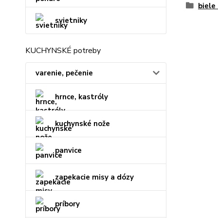
biele
svietniky
KUCHYNSKÉ potreby
varenie, pečenie
hrnce, kastróly
kuchynské nože
panvice
zapekacie misy a dózy
príbory