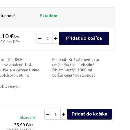
tupnosť
Skladom
,10 €
/
ks
Pridať do košíka
79 €
bez DPH
roduktu:
069
Materiál:
Krištalínové sklo
usov v balení:
1+4
umývačka riadu:
vhodné
:
biele a červené víno
Objem karafy:
1000 ml
pohárov:
360 ml
Strážiť cenu / dostupnosť
obľúbených
Pridať do košíka
Skladom
35,90 €
/
ks