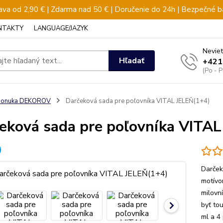
va od 2,90 € | Zdarma nad 50 € | Doručenie do 24h | Bezpečné b
NTAKTY
LANGUAGE/JAZYK
Neviet
Hľadať
+421
(Po - 
ponuka DEKOROV
Darčeková sada pre poľovníka VITAL JELEŇ(1+4)
eková sada pre poľovníka VITA
Darček
motívo
milovn
byť to
ml a 4