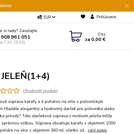
alenie
Prihlásenie
EUR
e si rady? Zavolajte.
0
ks
 908 861 051
za
0,00 €
Pia 7:30-15:30)
L JELEŇ(1+4)
Ohodnotiť produkt
ová súprava karafy a 4 pohárov na víno s poľovníckym
m Hľadáte elegantný a hodnotný darček pre poľovníka alebo
íka prírody? Táto darčeková súprava s motívom jeleňa môže
u správnou voľbou. Súprava obsahuje karafu s objemom 1000
 poháre na víno s objemom 360 ml, všetko zd...
celý popis