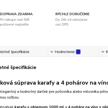
DOPRAVA ZDARMA
RÝCHLE DORUČENIE
Pri nákupe nad 50€
Do 24h od odoslania
poštovné neplatíte.
cez DPD
etné špecifikácie
Hodnotenie
0
K
tné špecifikácie
ková súprava karafy a 4 pohárov na ví
legantný a hodnotný darček pre poľovníka alebo milovníka prír
nou voľbou.
obsahuje
karafu s objemom 1000 ml
a
4 poháre na víno s o