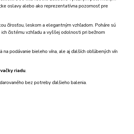
ícke oslavy alebo ako reprezentatívna pozornosť pre
okou čírosťou, leskom a elegantným vzhľadom. Poháre sú
 k ich čistému vzhľadu a vyššej odolnosti pri bežnom
 na podávanie bieleho vína, ale aj ďalších obľúbených vín
vačky riadu
.
obdarovaného bez potreby ďalšieho balenia.