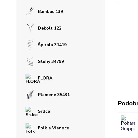
Bambus 139
Dekolt 122
Špirála 31419
Stuhy 34799
FLORA
Plamene 35431
Podobn
Srdce
Folk a Vianoce