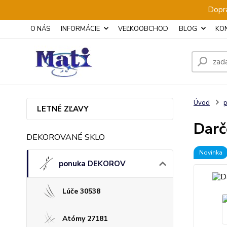
Dopra
O NÁS
INFORMÁCIE
VEĽKOOBCHOD
BLOG
KO
Úvod
LETNÉ ZĽAVY
Darč
DEKOROVANÉ SKLO
Novinka
ponuka DEKOROV
Lúče 30538
Atómy 27181