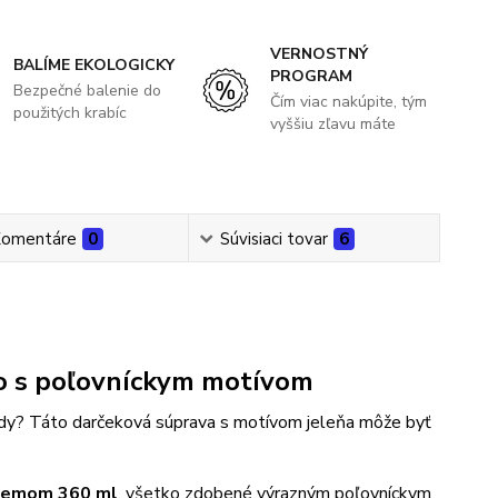
VERNOSTNÝ
BALÍME EKOLOGICKY
PROGRAM
Bezpečné balenie do
Čím viac nakúpite, tým
použitých krabíc
vyššiu zľavu máte
omentáre
0
Súvisiaci tovar
6
no s poľovníckym motívom
ody? Táto darčeková súprava s motívom jeleňa môže byť
bjemom 360 ml
, všetko zdobené výrazným poľovníckym