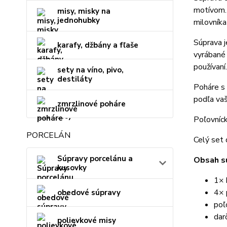
motívom. 
misy, misky na
jednohubky
milovníka
Súprava j
karafy, džbány a fľaše
vyrábané
používaní.
sety na víno, pivo,
destiláty
Poháre 
podľa vaši
zmrzlinové poháre
Poľovníc
PORCELÁN
Celý set
Súpravy porcelánu a
Obsah s
kusovky
1× 
4× 
obedové súpravy
poľ
dar
polievkové misy