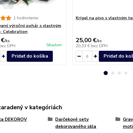
1 hodnotenie
Krígel na pivo s vlastným te
vaný výročný pohár s vlastným
- Celebration
 €
25,00 €
/
ks
/
ks
Skladom
bez DPH
20,33 €
bez DPH
Pridať do košíka
Pridať do ko
zaradený v kategóriách
ka DEKOROV
Darčekové sety
Grav
dekorovaného skla
mot