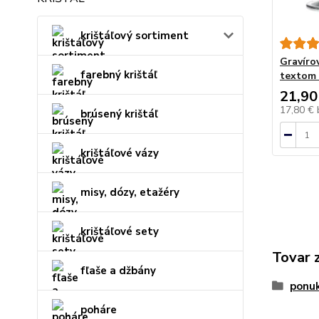
krištáľový sortiment
Gravíro
farebný krištáľ
textom 
21,90
17,80 €
brúsený krištáľ
krištáľové vázy
misy, dózy, etažéry
krištáľové sety
Tovar 
fľaše a džbány
ponu
poháre