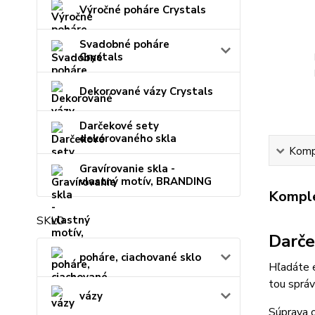
Výročné poháre Crystals
Svadobné poháre
Crystals
Dekorované vázy Crystals
Darčekové sety
dekorovaného skla
Kompl
Gravírovanie skla -
vlastný motív, BRANDING
Komple
SKLO
Darče
poháre, ciachované sklo
Hľadáte e
tou správ
vázy
Súprava 