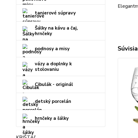
Elegantný
tanierové súpravy
Šálky na kávu a čaj,
hrnčeky
Súvisia
podnosy a misy
vázy a doplnky k
stolovaniu
Cibulák - originál
detský porcelán
hrnčeky a šálky
KRIŠTÁĽ