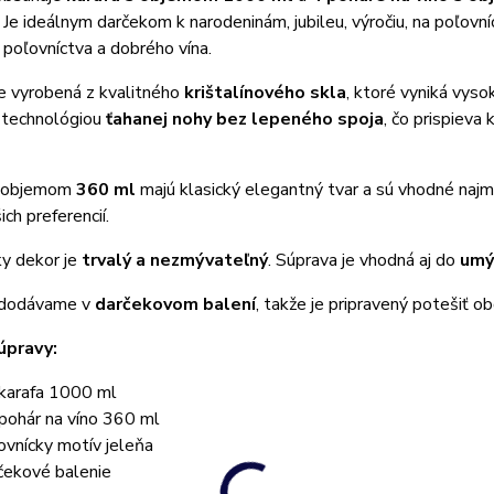
Je ideálnym darčekom k narodeninám, jubileu, výročiu, na poľovn
 poľovníctva a dobrého vína.
e vyrobená z kvalitného
krištalínového skla
, ktoré vyniká vys
 technológiou
ťahanej nohy bez lepeného spoja
, čo prispieva
s objemom
360 ml
majú klasický elegantný tvar a sú vhodné najmä
ch preferencií.
ky dekor je
trvalý a nezmývateľný
. Súprava je vhodná aj do
umý
 dodávame v
darčekovom balení
, takže je pripravený potešiť 
úpravy:
karafa 1000 ml
pohár na víno 360 ml
ovnícky motív jeleňa
čekové balenie