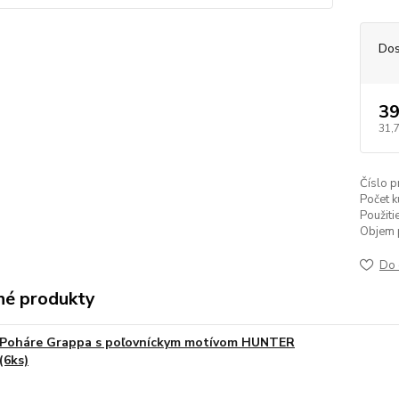
Dos
39
31,
Číslo p
Počet k
Použitie
Objem 
Do 
é produkty
Poháre Grappa s poľovníckym motívom HUNTER
(6ks)