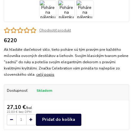
Ohodnotiť produkt
6220
Ak hľadáte darčekové sklo, tieto poháre sú tým pravým pre každého
milovníka ovocných destilátov a liehovín. Svojím klasickým tvarom pekne
"sadnú" do ruky a potešia svojím elegantným dekorom s pravými
kvalitnými kryštálmi. Značka Celebration vám prináša to najlepšie zo
slovenského skla.
celý popis
Dostupnosť
Skladom
27,10 €
/
bal
22,03 €
bez DPH
Pridať do košíka