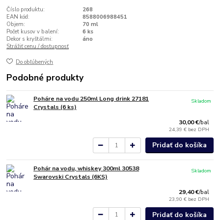
Číslo produktu:
268
EAN kód:
8588006988451
Objem:
70 ml
Počet kusov v balení:
6 ks
Dekor s kryštálmi:
áno
Strážiť cenu / dostupnosť
Do obľúbených
Podobné produkty
Poháre na vodu 250ml Long drink 27181
Skladom
Crystals (6 ks)
30,00 €
/
bal
24,39 €
bez DPH
Pridať do košíka
Pohár na vodu, whiskey 300ml 30538
Skladom
Swarovski Crystals (6KS)
29,40 €
/
bal
23,90 €
bez DPH
Pridať do košíka