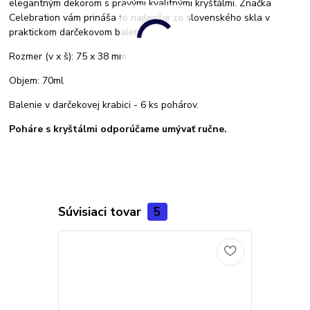
elegantným dekorom s pravými kvalitnými kryštálmi. Značka
Celebration vám prináša to najlepšie zo slovenského skla v
praktickom darčekovom balení.
Rozmer (v x š): 75 x 38 mm
Objem: 70ml
Balenie v darčekovej krabici - 6 ks pohárov.
Poháre s kryštálmi odporúčame umývať ručne.
Súvisiaci tovar
5