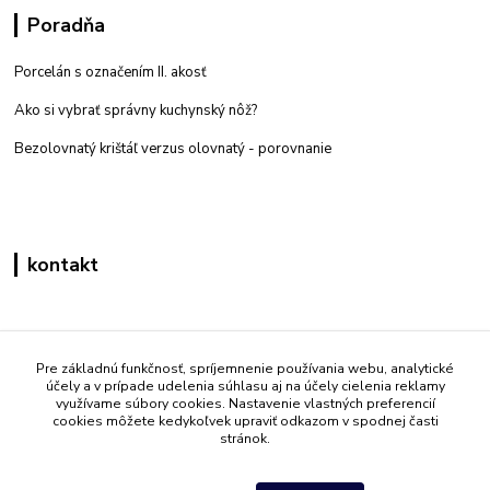
Poradňa
Porcelán s označením II. akosť
Ako si vybrať správny kuchynský nôž?
Bezolovnatý krištáľ verzus olovnatý -
porovnanie
kontakt
Zákaznícka podpora eshop mati
+421 908 861 051
Pre základnú funkčnosť, spríjemnenie používania webu, analytické
účely a v prípade udelenia súhlasu aj na účely cielenia reklamy
(Po - Pia 7:30-15:30)
využívame súbory cookies. Nastavenie vlastných preferencií
cookies môžete kedykoľvek upraviť odkazom v spodnej časti
info@mati.sk
stránok.