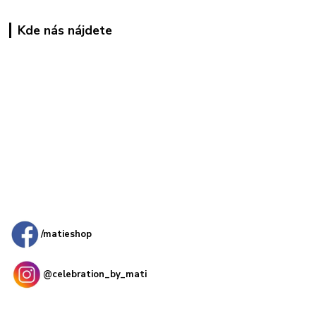
Kde nás nájdete
Kamenná
predajňa: Priemyselná 2, 949 01 Nitra
/matieshop
@celebration_by_mati