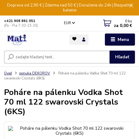
Doprava od 2,90 € | Zdarma nad 50 € | Doručenie do 24h | Bezpečné
balenie
0
ks
+421 908 861 051
EUR
za
0,00 €
(Po - Pia 7:30-15:30)
Menu
Hľadať
Úvod
ponuka DEKOROV
Poháre na pálenku Vodka Shot 70 ml 122
swarovski Crystals (6KS)
Poháre na pálenku Vodka Shot
70 ml 122 swarovski Crystals
(6KS)