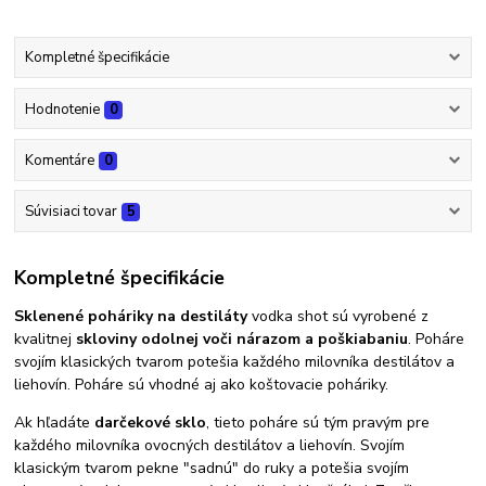
Kompletné špecifikácie
Hodnotenie
0
Komentáre
0
Súvisiaci tovar
5
Kompletné špecifikácie
Sklenené poháriky na destiláty
vodka shot sú vyrobené z
kvalitnej
skloviny odolnej voči nárazom a poškiabaniu
. Poháre
svojím klasických tvarom potešia každého milovníka destilátov a
liehovín. Poháre sú vhodné aj ako koštovacie poháriky.
Ak hľadáte
darčekové sklo
, tieto poháre sú tým pravým pre
každého milovníka ovocných destilátov a liehovín. Svojím
klasickým tvarom pekne "sadnú" do ruky a potešia svojím