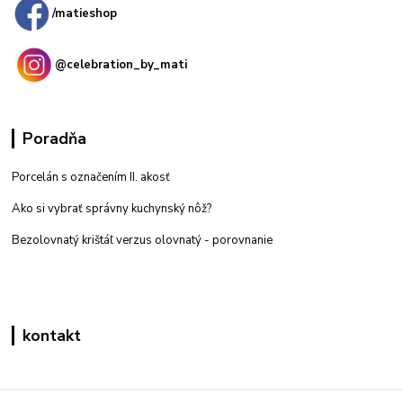
/matieshop
@celebration_by_mati
Poradňa
Porcelán s označením II. akosť
Ako si vybrať správny kuchynský nôž?
Bezolovnatý krištáľ verzus olovnatý -
porovnanie
kontakt
Zákaznícka podpora eshop mati