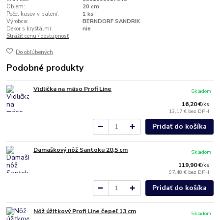
Objem:
20 cm
Počet kusov v balení:
1 ks
Výrobca:
BERNDORF SANDRIK
Dekor s kryštálmi:
nie
Strážiť cenu / dostupnosť
Do obľúbených
Podobné produkty
Vidlička na mäso Profi Line
Skladom
16,20 €
/
ks
13,17 €
bez DPH
Pridať do košíka
Damaškový nôž Santoku 20,5 cm
Skladom
119,90 €
/
ks
97,48 €
bez DPH
Pridať do košíka
Nôž úžitkový Profi Line čepeľ 13 cm
Skladom