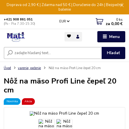
Doprava od 2,90 € | Zdarma nad 50 € | Doručenie do 24h | Bezpečné
balenie
0
ks
+421 908 861 051
EUR
za
0,00 €
(Po - Pia 7:30-15:30)
Menu
Hľadať
Úvod
varenie, pečenie
Nôž na mäso Profi Line čepeľ 20 cm
Nôž na mäso Profi Line čepeľ 20
cm
Novinka
Akcia