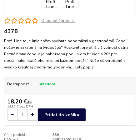
Ohodnotiť produkt
4378
Profi-Line to je línia nožov vyvinutá odborníkmi v gastronómií. Čepeľ
nožov je zakalená na tvrdosť 55° Rockwell pre dlhšiu životnosť ostria.
Rezná hrana čepele je nabrúsená pod uhlom brúsenia 20° pre
dosiahnutie hladšieho rezu pri každom použití. Nože sú vyrobené z
vysoko kvalitnej chróm-molybdén-va...
celý popis
Dostupnosť
Skladom
18,20 €
/
ks
14,80 €
bez DPH
Pridať do košíka
Číslo produktu:
339
EAN kód:
8581190017648