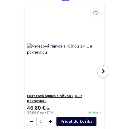
Doprava ZA
Nerezová rajnica s rúčkou 1,4 L a
Nerezový hrn
pokrievkou
58,90 €
46,60 €
53,60 €
/
ks
/
k
Skladom
37,89 €
bez DPH
43,58 €
bez 
Pridať do košíka