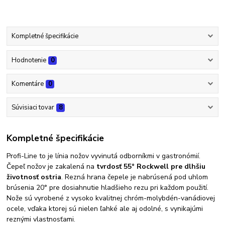
Kompletné špecifikácie
Hodnotenie
0
Komentáre
0
Súvisiaci tovar
8
Kompletné špecifikácie
Profi-Line to je línia nožov vyvinutá odborníkmi v gastronómií.
Čepeľ nožov je zakalená na
tvrdosť 55° Rockwell
pre dlhšiu
životnosť ostria
. Rezná hrana čepele je nabrúsená pod uhlom
brúsenia 20° pre dosiahnutie hladšieho rezu pri každom použití.
Nože sú vyrobené z vysoko kvalitnej chróm-molybdén-vanádiovej
ocele, vďaka ktorej sú nielen ľahké ale aj odolné, s vynikajúmi
reznými vlastnosťami.