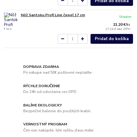
Pridať do košíka
Nôž Santoku Profi Line čepeľ 17 cm
Skladom
21,20 €
/
ks
17,24 €
bez DPH
Pridať do košíka
DOPRAVA ZDARMA
Pri nákupe nad 50€ poštovné neplatíte.
RÝCHLE DORUČENIE
Do 24h od odoslania cez DPD
BALÍME EKOLOGICKY
Bezpečné balenie do použitých krabíc
VERNOSTNÝ PROGRAM
Čím viac nakúpite, tým vyššiu zľavu máte