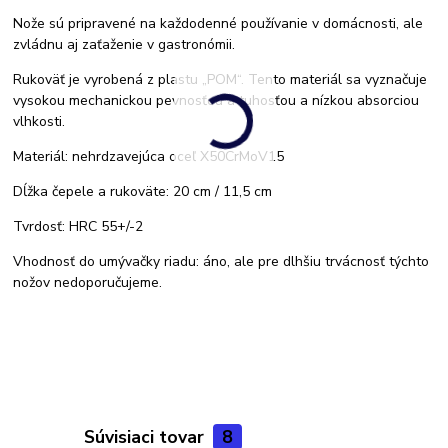
Nože sú pripravené na každodenné používanie v domácnosti, ale
zvládnu aj zaťaženie v gastronómii.
Rukoväť je vyrobená z plastu „POM“. Tento materiál sa vyznačuje
vysokou mechanickou pevnosťou a tuhosťou a nízkou absorciou
vlhkosti.
Materiál: nehrdzavejúca oceľ X50CrMoV15
Dĺžka čepele a rukoväte: 20 cm / 11,5 cm
Tvrdosť: HRC 55+/-2
Vhodnosť do umývačky riadu: áno, ale pre dlhšiu trvácnosť týchto
nožov nedoporučujeme.
Súvisiaci tovar
8