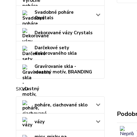
Svadobné poháre
Crystals
Dekorované vázy Crystals
Darčekové sety
dekorovaného skla
Gravírovanie skla -
vlastný motív, BRANDING
SKLO
poháre, ciachované sklo
Podobn
vázy
misy, misky na