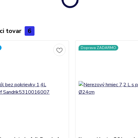
ci tovar
6
Doprava ZADARMO