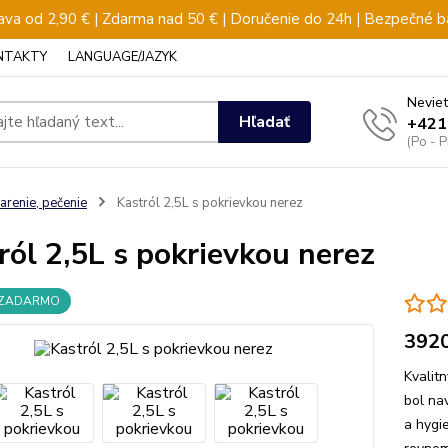
va od 2,90 € | Zdarma nad 50 € | Doručenie do 24h | Bezpečné b
NTAKTY
LANGUAGE/JAZYK
Neviet
Hľadať
+421
(Po - 
arenie, pečenie
Kastról 2,5L s pokrievkou nerez
ról 2,5L s pokrievkou nerez
 ZADARMO
392
Kvalit
bol na
a hygie