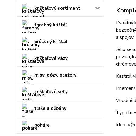
krištáľový sortiment
Komple
Kvalitný 
farebný krištáľ
bezpečný 
a spojov.
brúsený krištáľ
Jeho send
povrch, k
krištáľové vázy
chrómovej
misy, dózy, etažéry
Kastról 
Priemer /
krištáľové sety
Vhodné d
fľaše a džbány
Typ ohrev
Ide o výr
poháre