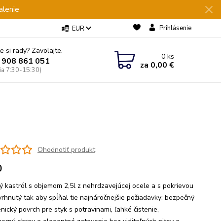
alenie
Prihlásenie
EUR
e si rady? Zavolajte.
0
ks
 908 861 051
za
0,00 €
Pia 7:30-15:30)
Ohodnotiť produkt
0
ný kastról s objemom 2,5l z nehrdzavejúcej ocele a s pokrievou
vrhnutý tak aby spĺňal tie najnáročnejšie požiadavky: bezpečný
nický povrch pre styk s potravinami, ľahké čistenie,