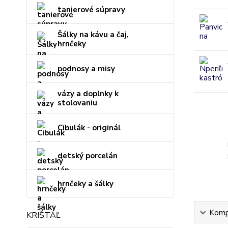
tanierové súpravy
Šálky na kávu a čaj,
hrnčeky
podnosy a misy
vázy a doplnky k
stolovaniu
Cibulák - originál
detský porcelán
hrnčeky a šálky
Kompl
KRIŠTÁĽ