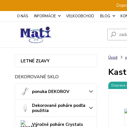
Dopra
O NÁS
INFORMÁCIE
VEĽKOOBCHOD
BLOG
KO
Úvod
v
LETNÉ ZĽAVY
Kast
DEKOROVANÉ SKLO
Doprava
ponuka DEKOROV
Dekorované poháre podľa
použitia
Výročné poháre Crystals