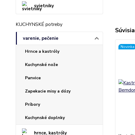
svietniky
KUCHYNSKÉ potreby
Súvisia
varenie, pečenie
Novinka
Hrnce a kastróly
Kuchynské nože
Panvice
Zapekacie misy a dózy
Príbory
Kuchynské doplnky
hrnce, kastróly