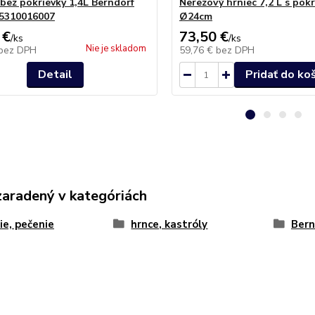
 bez pokrievky 1,4L Berndorf
Nerezový hrniec 7,2 L s pok
5310016007
Ø24cm
 €
73,50 €
/
ks
/
ks
Nie je skladom
bez DPH
59,76 €
bez DPH
Detail
Pridať do ko
zaradený v kategóriách
ie, pečenie
hrnce, kastróly
Bern