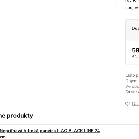
rovnom
spojov.
Dos
58
47,
Číslo p
Objem:
Výrobc
Strážiť
Do 
é produkty
Nepriľnavá hlboká panvica ILAG BLACK LINE 24
cm