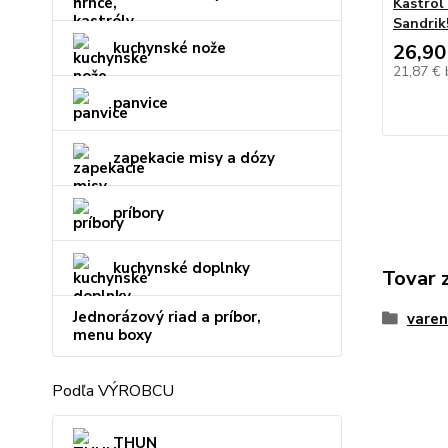
Kastról
Sandrik
kuchynské nože
26,90
21,87 €
panvice
zapekacie misy a dózy
príbory
kuchynské doplnky
Tovar 
Jednorázový riad a príbor,
varen
menu boxy
Podľa VÝROBCU
THUN