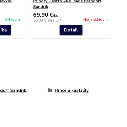
rievkou
Príbory Gastro 24 d. sada Berndorf
Prí
Sandrik
Be
69,90 €
15
/
ks
Skladom
Nie je skladom
56,83 €
bez DPH
12
šíka
Detail
dorf Sandrik
Hrnce a kastróly