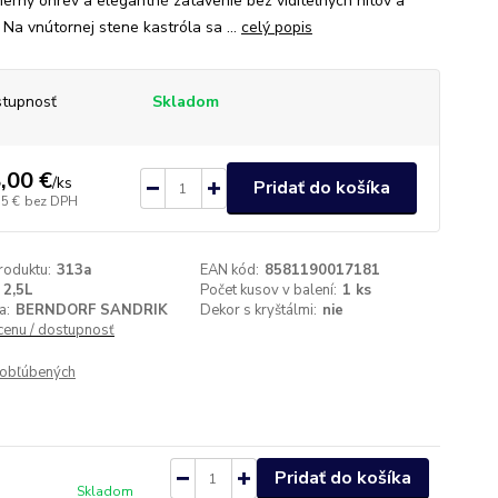
erný ohrev a elegantné zatavenie bez viditeľných nitov a
 Na vnútornej stene kastróla sa ...
celý popis
tupnosť
Skladom
,00 €
/
ks
Pridať do košíka
15 €
bez DPH
roduktu:
313a
EAN kód:
8581190017181
2,5L
Počet kusov v balení:
1 ks
a:
BERNDORF SANDRIK
Dekor s kryštálmi:
nie
 cenu / dostupnosť
obľúbených
Pridať do košíka
Skladom