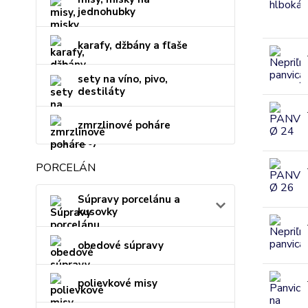
jednohubky
karafy, džbány a fľaše
sety na víno, pivo,
destiláty
zmrzlinové poháre
PORCELÁN
Súpravy porcelánu a
kusovky
obedové súpravy
polievkové misy