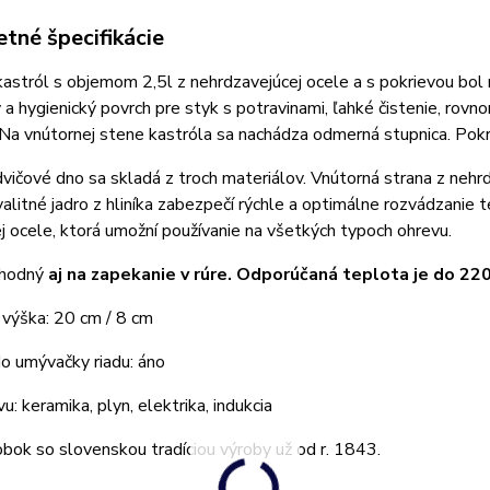
tné špecifikácie
kastról s objemom 2,5l z nehrdzavejúcej ocele a s pokrievou bol 
a hygienický povrch pre styk s potravinami, ľahké čistenie, rovn
 Na vnútornej stene kastróla sa nachádza odmerná stupnica. Pokri
vičové dno sa skladá z troch materiálov. Vnútorná strana z nehr
valitné jadro z hliníka zabezpečí rýchle a optimálne rozvádzanie
 ocele, ktorá umožní používanie na všetkých typoch ohrevu.
vhodný
aj na zapekanie v rúre. Odporúčaná teplota je do 22
 výška: 20 cm / 8 cm
o umývačky riadu: áno
u: keramika, plyn, elektrika, indukcia
obok so slovenskou tradíciou výroby už od r. 1843.