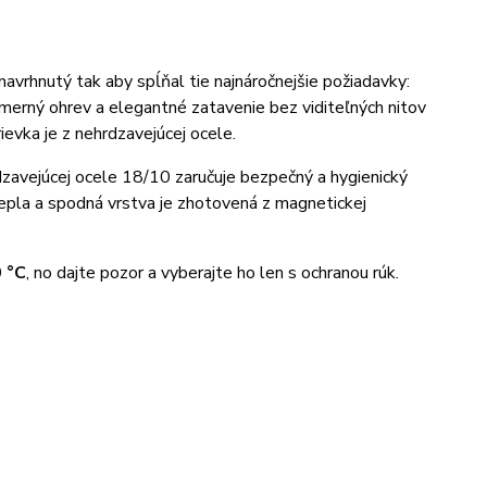
navrhnutý tak aby spĺňal tie najnáročnejšie požiadavky:
omerný ohrev a elegantné zatavenie bez viditeľných nitov
evka je z nehrdzavejúcej ocele.
dzavejúcej ocele 18/10 zaručuje bezpečný a hygienický
 tepla a spodná vrstva je zhotovená z magnetickej
0 °C
, no dajte pozor a vyberajte ho len s ochranou rúk.