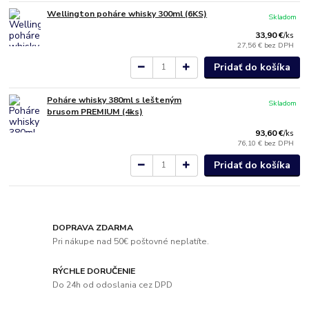
Wellington poháre whisky 300ml (6KS)
Skladom
33,90 €
/
ks
27,56 €
bez DPH
Pridať do košíka
Poháre whisky 380ml s lešteným
Skladom
brusom PREMIUM (4ks)
93,60 €
/
ks
76,10 €
bez DPH
Pridať do košíka
DOPRAVA ZDARMA
Pri nákupe nad 50€ poštovné neplatíte.
RÝCHLE DORUČENIE
Do 24h od odoslania cez DPD