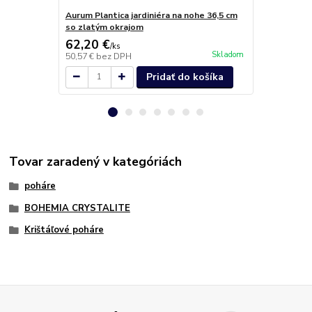
Aurum Plantica jardiniéra na nohe 36,5 cm
Aurum Plant
so zlatým okrajom
okrajom
62,20 €
83,60 €
/
ks
/
k
Skladom
50,57 €
bez DPH
67,97 €
bez 
Pridať do košíka
Tovar zaradený v kategóriách
poháre
BOHEMIA CRYSTALITE
Krištáľové poháre