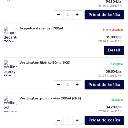
54,10 €
/
ks
43,98 €
bez DPH
Pridať do košíka
Acapulco decanter 700ml
Nie je skladom
31,00 €
/
ks
25,20 €
bez DPH
Detail
Wellington likérky 50ml (6KS)
Skladom
38,80 €
/
ks
31,54 €
bez DPH
Pridať do košíka
Wellington poh. na víno 200ml (6KS)
Skladom
34,20 €
/
ks
27,80 €
bez DPH
Pridať do košíka