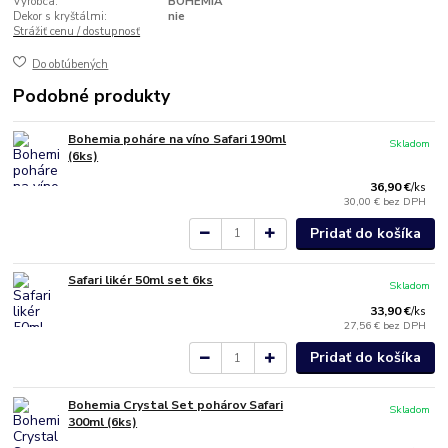
Výrobca:
BOHEMIA
Dekor s kryštálmi:
nie
Strážiť cenu / dostupnosť
Do obľúbených
Podobné produkty
Bohemia poháre na víno Safari 190ml
Skladom
(6ks)
36,90 €
/
ks
30,00 €
bez DPH
Pridať do košíka
Safari likér 50ml set 6ks
Skladom
33,90 €
/
ks
27,56 €
bez DPH
Pridať do košíka
Bohemia Crystal Set pohárov Safari
Skladom
300ml (6ks)