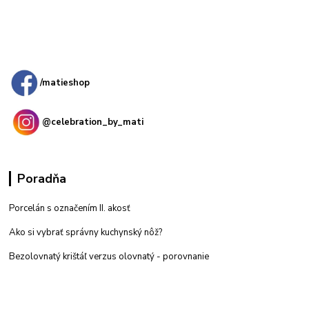
Kamenná
predajňa: Priemyselná 2, 949 01 Nitra
/matieshop
@celebration_by_mati
Poradňa
Porcelán s označením II. akosť
Ako si vybrať správny kuchynský nôž?
Bezolovnatý krištáľ verzus olovnatý -
porovnanie