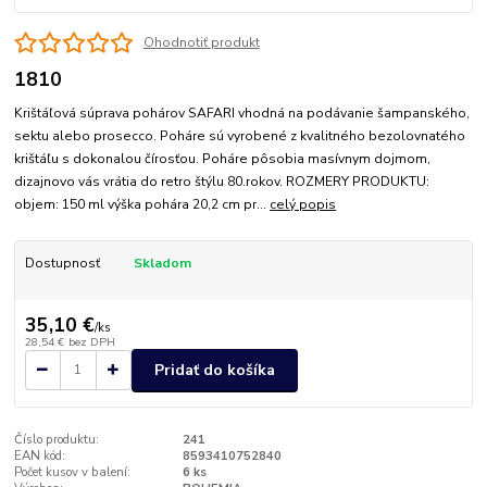
Ohodnotiť produkt
1810
Krištáľová súprava pohárov SAFARI vhodná na podávanie šampanského,
sektu alebo prosecco. Poháre sú vyrobené z kvalitného bezolovnatého
krištáľu s dokonalou čírosťou. Poháre pôsobia masívnym dojmom,
dizajnovo vás vrátia do retro štýlu 80.rokov. ROZMERY PRODUKTU:
objem: 150 ml výška pohára 20,2 cm pr...
celý popis
Dostupnosť
Skladom
35,10 €
/
ks
28,54 €
bez DPH
Pridať do košíka
Číslo produktu:
241
EAN kód:
8593410752840
Počet kusov v balení:
6 ks