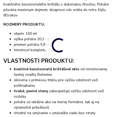
kvalitného bezolovnatého krištáľu s dokonalou čírosťou. Poháre
pôsobia masívnym dojmom, dizajnovo vás vrátia do retro štýlu
80.rokov.
ROZMERY PRODUKTU:
objem: 150 ml
výška pohára 20,2 cm
priemer pohára 5,9 cm
hmotnosť kompletu: 2 kg
VLASTNOSTI PRODUKTU:
kvalitné bezolovnaté krištáľové sklo
od renomovanej
českej značky Bohemia
sklovina s prímesou titánu pre vyššiu odolnosť voči
poškriabaniu
hrubé, pevné steny
zabezpečujú vyššiu odolnosť voči
rozbitiu
poháre sú ideálne ako na menej formálne, tak aj na
výnimočné príležitosti
vhodné na umývanie v umývačke riadu bez straty