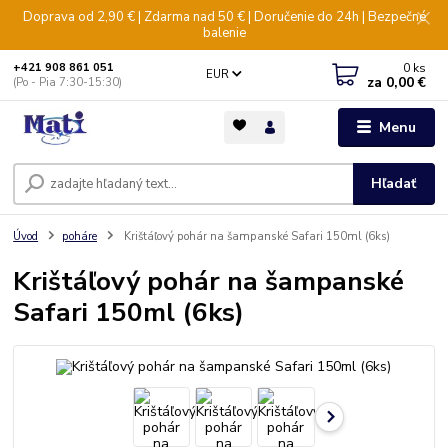
Doprava od 2,90 € | Zdarma nad 50 € | Doručenie do 24h | Bezpečné
balenie
0
ks
+421 908 861 051
EUR
za
0,00 €
(Po - Pia 7:30-15:30)
Menu
Hľadať
Úvod
poháre
Krištáľový pohár na šampanské Safari 150ml (6ks)
Krištáľový pohár na šampanské
Safari 150ml (6ks)