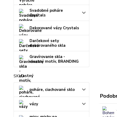
Svadobné poháre
Crystals
Dekorované vázy Crystals
Darčekové sety
dekorovaného skla
Gravírovanie skla -
vlastný motív, BRANDING
SKLO
poháre, ciachované sklo
Podobn
vázy
misy, misky na