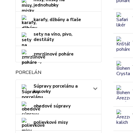
jednohubky
karafy, džbány a fľaše
sety na víno, pivo,
destiláty
zmrzlinové poháre
PORCELÁN
Súpravy porcelánu a
kusovky
obedové súpravy
polievkové misy