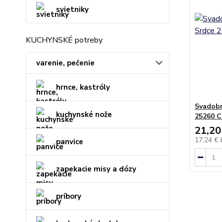
svietniky
KUCHYNSKÉ potreby
varenie, pečenie
hrnce, kastróly
Svadobn
kuchynské nože
25260 C
21,20
17,24 €
panvice
zapekacie misy a dózy
príbory