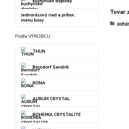
kuchynské doplnky
Tovar 
Jednorázový riad a príbor,
menu boxy
pohá
Podľa VÝROBCU
THUN
Berndorf Sandrik
RONA
AURUM CRYSTAL
BOHEMIA CRYSTALITE