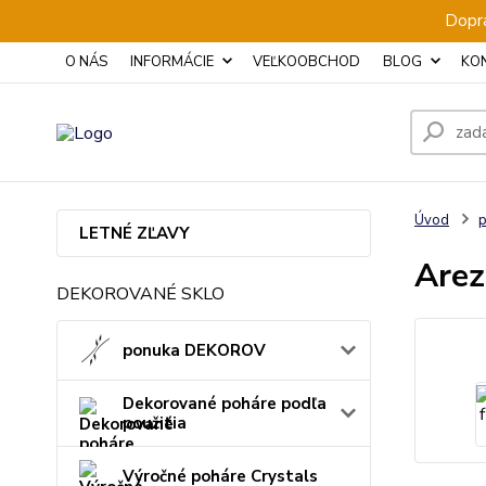
Dopra
O NÁS
INFORMÁCIE
VEĽKOOBCHOD
BLOG
KO
Úvod
p
LETNÉ ZĽAVY
Arez
DEKOROVANÉ SKLO
ponuka DEKOROV
Dekorované poháre podľa
použitia
Výročné poháre Crystals