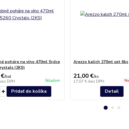
é poháre na víno 470ml Srdce
Arezzo kalich 270ml set 6ks
rystals (2KS)
 €
21,00 €
/
bal
/
ks
Skladom
Ni
bez DPH
17,07 €
bez DPH
Pridať do košíka
Detail