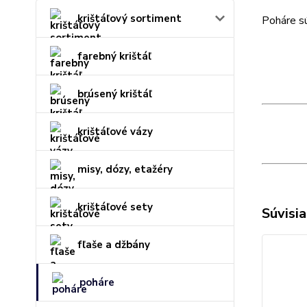
krištáľový sortiment
Poháre s
farebný krištáľ
brúsený krištáľ
krištáľové vázy
misy, dózy, etažéry
krištáľové sety
Súvisia
fľaše a džbány
poháre