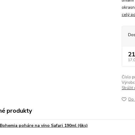
líniam
okrasn
celý p
Dos
21
17,
Číslo p
Výrobc
Strážiť
Do 
é produkty
Bohemia poháre na víno Safari 190ml (6ks)