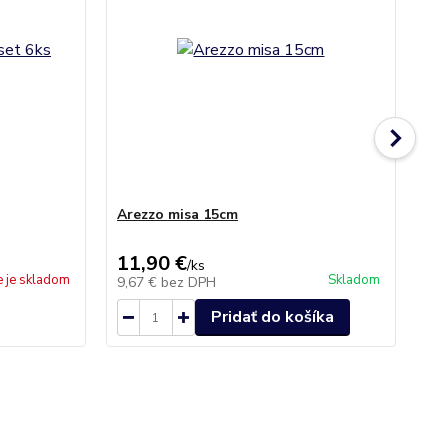
Arezzo misa 15cm
Ar
11,90 €
32
/
ks
e je skladom
Skladom
9,67 €
bez DPH
26
Pridať do košíka