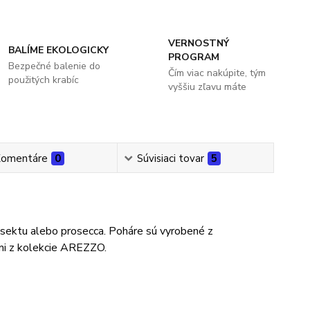
VERNOSTNÝ
BALÍME EKOLOGICKY
PROGRAM
Bezpečné balenie do
Čím viac nakúpite, tým
použitých krabíc
vyššiu zľavu máte
omentáre
0
Súvisiaci tovar
5
ektu alebo prosecca. Poháre sú vyrobené z
ami z kolekcie AREZZO.