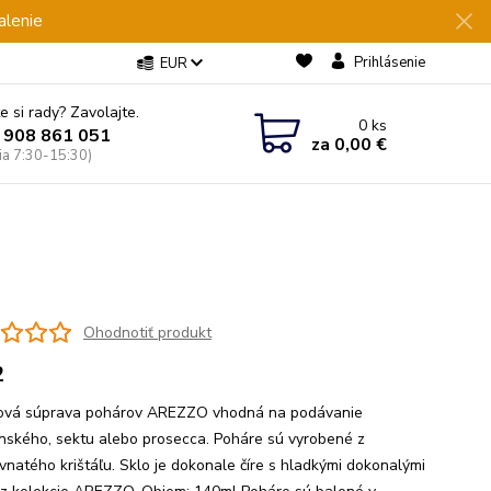
alenie
Prihlásenie
EUR
e si rady? Zavolajte.
0
ks
 908 861 051
za
0,00 €
Pia 7:30-15:30)
Ohodnotiť produkt
2
ľová súprava pohárov AREZZO vhodná na podávanie
ského, sektu alebo prosecca. Poháre sú vyrobené z
vnatého krištáľu. Sklo je dokonale číre s hladkými dokonalými