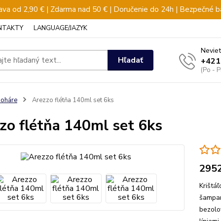
va od 2,90 € | Zdarma nad 50 € | Doručenie do 24h | Bezpečné b
NTAKTY
LANGUAGE/JAZYK
Neviet
Hľadať
+421
(Po - 
oháre
Arezzo flétňa 140ml set 6ks
zo flétňa 140ml set 6ks
295
Krištá
šampan
bezolo