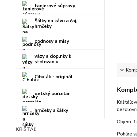
tanierové súpravy
Šálky na kávu a čaj,
hrnčeky
podnosy a misy
vázy a doplnky k
stolovaniu
Kompl
Cibulák - originál
Komple
detský porcelán
Krištáľo
bezolovna
hrnčeky a šálky
Objem: 
KRIŠTÁĽ
Poháre sú