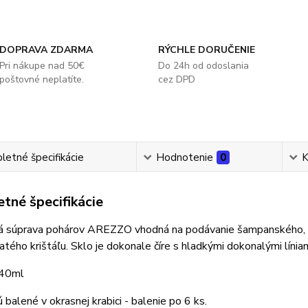
DOPRAVA ZDARMA
RÝCHLE DORUČENIE
Pri nákupe nad 50€
Do 24h od odoslania
poštovné neplatíte.
cez DPD
etné špecifikácie
Hodnotenie
0
K
tné špecifikácie
vá súprava pohárov AREZZO vhodná na podávanie šampanského, s
tého krištáľu. Sklo je dokonale číre s hladkými dokonalými líni
140ml
 balené v okrasnej krabici - balenie po 6 ks.