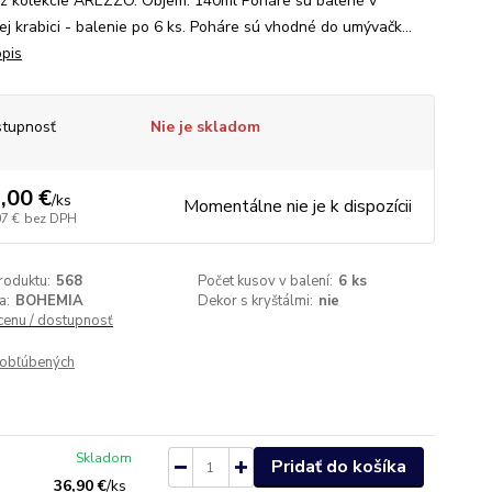
i z kolekcie AREZZO. Objem: 140ml Poháre sú balené v
ej krabici - balenie po 6 ks. Poháre sú vhodné do umývačk...
opis
tupnosť
Nie je skladom
,00 €
/
ks
Momentálne nie je k dispozícii
07 €
bez DPH
roduktu:
568
Počet kusov v balení:
6 ks
a:
BOHEMIA
Dekor s kryštálmi:
nie
 cenu / dostupnosť
obľúbených
Skladom
Pridať do košíka
36,90 €
/
ks