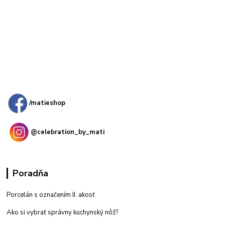
Kamenná
predajňa: Priemyselná 2, 949 01 Nitra
/matieshop
@celebration_by_mati
Poradňa
Porcelán s označením II. akosť
Ako si vybrať správny kuchynský nôž?