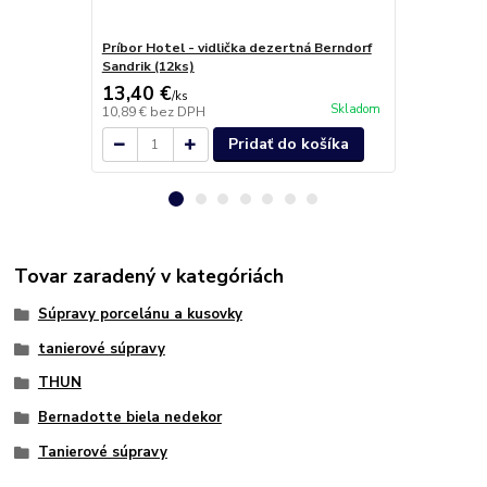
Príbor Hotel - vidlička dezertná Berndorf
BERNADOTTE 
Sandrik (12ks)
uchom 36cm, 
13,40 €
24,40 €
/
ks
/
k
Skladom
10,89 €
bez DPH
19,84 €
bez 
Pridať do košíka
Tovar zaradený v kategóriách
Súpravy porcelánu a kusovky
tanierové súpravy
THUN
Bernadotte biela nedekor
Tanierové súpravy