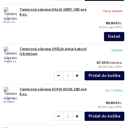
Tanierová súprava DALIA GREY 18D pre
Nie je skladom
6 os.
89,90 €
/
ks
73,09 €
bez DPH
Detail
Tanierová súprava OFÉLIA biela II.akosť
Skladom
(18 dielna)
67,20 €
/
súprava
54,63 €
bez DPH
Pridať do košíka
Tanierová súprava SOFIA ROSE 18D pre
Do 2 týždňov
6 os.
99,60 €
/
ks
80,98 €
bez DPH
Pridať do košíka