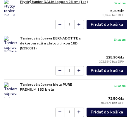
Plytký tanier DALIA lagoon 26 cm (1ks)
Skladom
6,20 €
/
ks
5,04 €
bez DPH
Pridať do košíka
Tanierová súprava BERNADOTTE s
Skladom
dekorom ruží a zlatou linkou 18D
(5396011)
125,90 €
/
ks
102,36 €
bez DPH
Pridať do košíka
Tanierová súprava biela PURE
Skladom
PREMIUM 18D biela
72,50 €
/
ks
58,94 €
bez DPH
Pridať do košíka