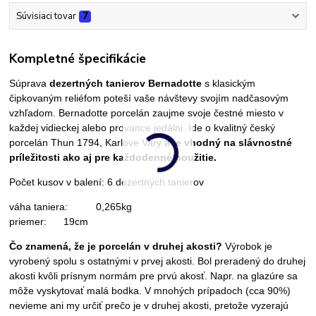
Súvisiaci tovar
7
Kompletné špecifikácie
Súprava
dezertných tanierov Bernadotte
s klasickým
čipkovaným reliéfom poteší vaše návštevy svojím nadčasovým
vzhľadom.
Bernadotte porcelán zaujme svoje čestné miesto v
každej vidieckej alebo provance jedálni. Ide o kvalitný český
porcelán Thun 1794, Karlove Vary a
je vhodný na slávnostné
príležitosti ako aj pre každodenné použitie.
Počet kusov v balení: 6 dezertných tanierov
váha taniera: 0,265kg
priemer: 19cm
Čo znamená, že je porcelán v druhej akosti?
Výrobok je
vyrobený spolu s ostatnými v prvej akosti. Bol preradený do druhej
akosti kvôli prísnym normám pre prvú akosť. Napr. na glazúre sa
môže vyskytovať malá bodka. V mnohých prípadoch (cca 90%)
nevieme ani my určiť prečo je v druhej akosti, pretože vyzerajú