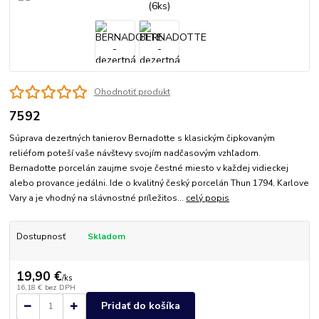
Ohodnotiť produkt
7592
Súprava dezertných tanierov Bernadotte s klasickým čipkovaným
reliéfom poteší vaše návštevy svojím nadčasovým vzhľadom.
Bernadotte porcelán zaujme svoje čestné miesto v každej vidieckej
alebo provance jedálni. Ide o kvalitný český porcelán Thun 1794, Karlove
Vary a je vhodný na slávnostné príležitos...
celý popis
Dostupnosť
Skladom
19,90 €
/
ks
16,18 €
bez DPH
Pridať do košíka