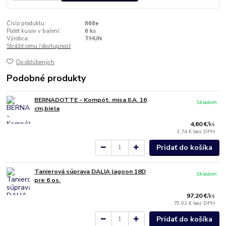
Číslo produktu:
868e
Počet kusov v balení:
6 ks
Výrobca:
THUN
Strážiť cenu / dostupnosť
Do obľúbených
Podobné produkty
BERNADOTTE - Kompót. misa II.A. 16
Skladom
cm,biela
4,60 €
/
ks
3,74 €
bez DPH
Pridať do košíka
Tanierová súprava DALIA lagoon 18D
Skladom
pre 6 os.
97,20 €
/
ks
79,02 €
bez DPH
Pridať do košíka