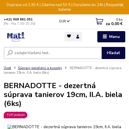
Doprava od 2,90 € | Zdarma nad 50 € | Doručenie do 24h | Bezpečné
balenie
0
ks
+421 908 861 051
EUR
za
0,00 €
(Po - Pia 7:30-15:30)
Menu
Hľadať
Úvod
Súpravy porcelánu a kusovky
BERNADOTTE - dezertná súprava
tanierov 19cm, II.A. biela (6ks)
BERNADOTTE - dezertná
súprava tanierov 19cm, II.A. biela
(6ks)
TOP produkt