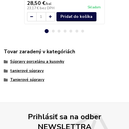
28,50 €
19,30 €
/
bal
/
b
Skladom
23,17 €
bez DPH
15,69 €
bez 
Pridať do košíka
Tovar zaradený v kategóriách
Súpravy porcelánu a kusovky
tanierové súpravy
Tanierové súpravy
Prihlásiť sa na odber
NEWSLETTRA