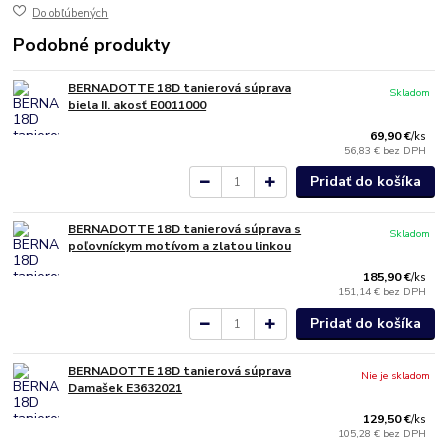
Do obľúbených
Podobné produkty
BERNADOTTE 18D tanierová súprava
Skladom
biela II. akosť E0011000
69,90 €
/
ks
56,83 €
bez DPH
Pridať do košíka
BERNADOTTE 18D tanierová súprava s
Skladom
poľovníckym motívom a zlatou linkou
185,90 €
/
ks
151,14 €
bez DPH
Pridať do košíka
BERNADOTTE 18D tanierová súprava
Nie je skladom
Damašek E3632021
129,50 €
/
ks
105,28 €
bez DPH