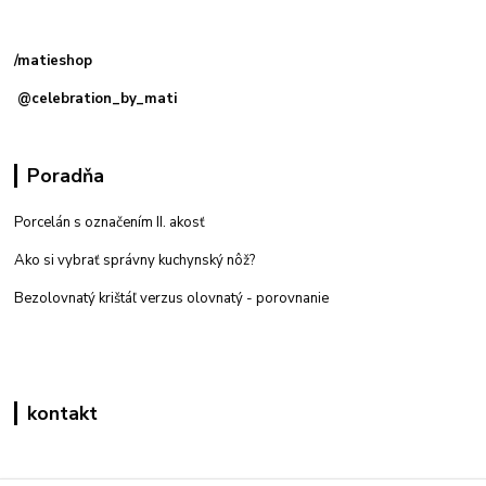
Kamenná
predajňa: Priemyselná 2, 949 01 Nitra
/matieshop
@celebration_by_mati
Poradňa
Porcelán s označením II. akosť
Ako si vybrať správny kuchynský nôž?
Bezolovnatý krištáľ verzus olovnatý -
porovnanie
kontakt
Zákaznícka podpora eshop mati