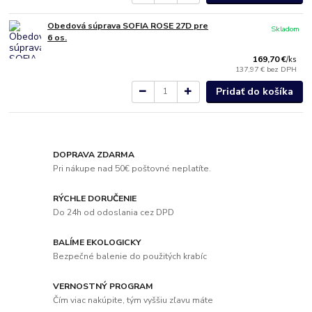
Obedová súprava SOFIA ROSE 27D pre
Skladom
6 os.
169,70 €
/
ks
137,97 €
bez DPH
Pridať do košíka
DOPRAVA ZDARMA
Pri nákupe nad 50€ poštovné neplatíte.
RÝCHLE DORUČENIE
Do 24h od odoslania cez DPD
BALÍME EKOLOGICKY
Bezpečné balenie do použitých krabíc
VERNOSTNÝ PROGRAM
Čím viac nakúpite, tým vyššiu zľavu máte