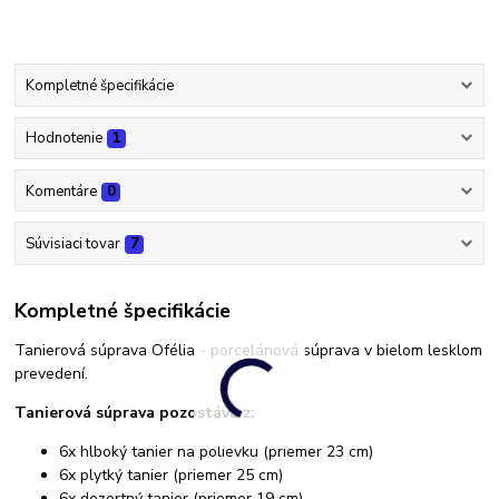
Kompletné špecifikácie
Hodnotenie
1
Komentáre
0
Súvisiaci tovar
7
Kompletné špecifikácie
Tanierová súprava Ofélia - porcelánová súprava v bielom lesklom
prevedení.
Tanierová súprava pozostáva z:
6x hlboký tanier na polievku (priemer 23 cm)
6x plytký tanier (priemer 25 cm)
6x dezertný tanier (priemer 19 cm)