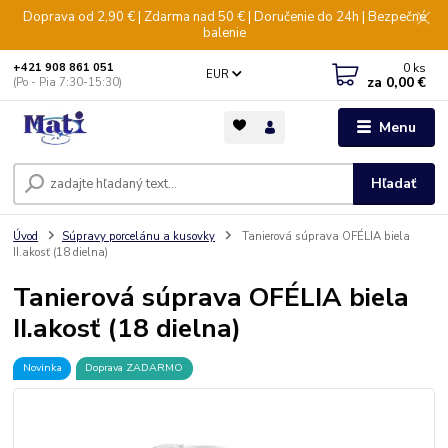
Doprava od 2,90 € | Zdarma nad 50 € | Doručenie do 24h | Bezpečné
balenie
0
ks
+421 908 861 051
EUR
za
0,00 €
(Po - Pia 7:30-15:30)
Menu
Hľadať
Úvod
Súpravy porcelánu a kusovky
Tanierová súprava OFÉLIA biela
II.akosť (18 dielna)
Tanierová súprava OFÉLIA biela
II.akosť (18 dielna)
Novinka
Doprava ZADARMO