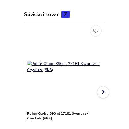
Súvisiaci tovar
7
Pohár Globo 390ml 27181 Swarovski
Pohár na ša
Crystals (6KS)
Swarovski C