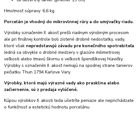
Hmotnosť súpravy: 6,6 kg
Porcelán je vhodný do mikrovlnnej rúry a do umývačky riadu.
Výrobky označením II. akosť prešli riadnym výrobným procesom
ale pri finálnej kontrole boli zistené drobné nedostatky, vady,
ktoré však
nepredstavujú závadu pre konečného spotrebiteľa
.
Jedná sa obvykle o drobné medzery v glazúre milimetrovej
veľkosti alebo tmavú škvrnu o veľkosti špendlíkovej hlavičky.
Výrobky s označením II. akosť nemajú na spodnej strane tanierov
pečiatku Thun 1794 Karlove Vary.
Výrobky, ktoré majú výrazné vady ako prasklina alebo
začiernenie, sú z predaja vylúčené.
Kúpou výrobkov II. akosti teda ušetríte peniaze ale neprichádzate
o funkčnosť a estetickú hodnotu porcelánu.