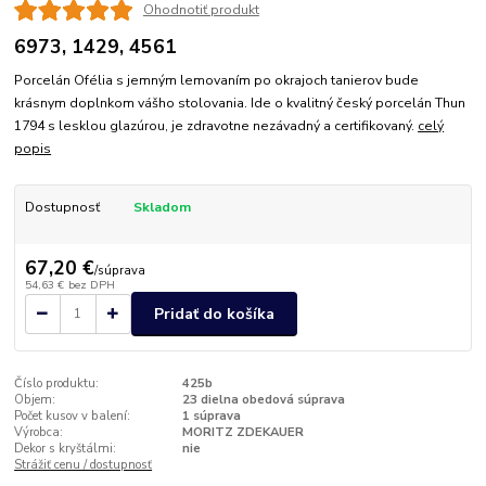
Ohodnotiť produkt
6973, 1429, 4561
Porcelán Ofélia s jemným lemovaním po okrajoch tanierov bude
krásnym doplnkom vášho stolovania. Ide o kvalitný český porcelán Thun
1794 s lesklou glazúrou, je zdravotne nezávadný a certifikovaný.
celý
popis
Dostupnosť
Skladom
67,20 €
/
súprava
54,63 €
bez DPH
Pridať do košíka
Číslo produktu:
425b
Objem:
23 dielna obedová súprava
Počet kusov v balení:
1 súprava
Výrobca:
MORITZ ZDEKAUER
Dekor s kryštálmi:
nie
Strážiť cenu / dostupnosť