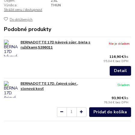
Objem:
2,5L
Výrobca:
THUN
Strážiť cenu / dostupnosť
Do obľúbených
Podobné produkty
BERNADOTTE 17D kávová súpr.,biela s
Nie je skladom
ružičkami,5396011
116,90 €
/
ks
95,04 €
bez DPH
Detail
BERNADOTTE 17D. čajová súpr.,
Skladom
slonová kosť
93,90 €
/
ks
76,34 €
bez DPH
Pridať do košíka