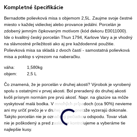
Kompletné špecifikácie
Bernadotte polievková misa s objemom 2,5L. Zaujme svoje čestné
miesto v každej vidieckej alebo provance jedálni. Porcelán je
zdobený jemným čipkovaným motívom (kód dekoru E0011000).
Ide o kvalitný český porcelán Thun 1794, Karlove Vary a je vhodný
na slávnostné príležitosti ako aj pre každodenné použitie.
Polievková misa sa skladá z dvoch častí - samostatná polievková
misa a poklop s výrezom na naberačku.
váha: 1,580kg
objem: 2,5 L
Čo znamená, že je porcelán v druhej akosti? Výrobok je vyrobený
spolu s ostatnými v prvej akosti. Bol preradený do druhej akosti
kvôli prísnym normám pre prvú akosť. Napr. na glazúre sa môže
vyskytovať malá bodka. V mnohých prípadoch (cca 90%) nevieme
ani my určiť prečo je v druhej akosti, pretože vyzerajú dokonale.
Takýto porcelán nie je označený pečiatkou odspodu. Tovar však
nie je poškodený a pred zaslaním kontrolujeme a vyberáme tie
najlepšie kusy.