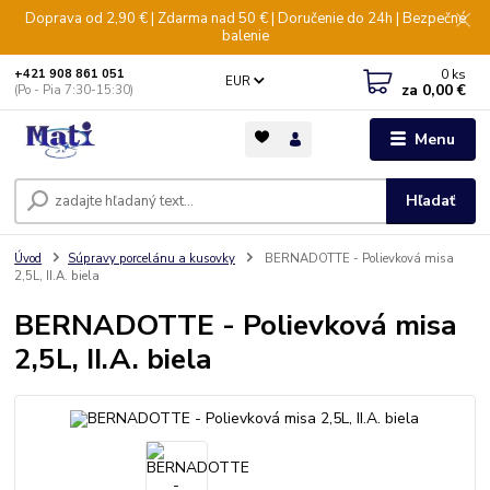
Doprava od 2,90 € | Zdarma nad 50 € | Doručenie do 24h | Bezpečné
balenie
0
ks
+421 908 861 051
EUR
za
0,00 €
(Po - Pia 7:30-15:30)
Menu
Hľadať
Úvod
Súpravy porcelánu a kusovky
BERNADOTTE - Polievková misa
2,5L, II.A. biela
BERNADOTTE - Polievková misa
2,5L, II.A. biela