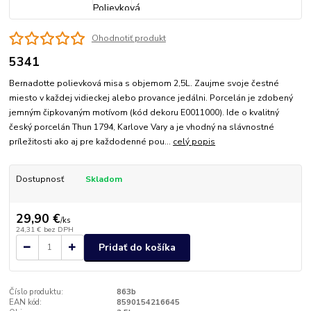
Ohodnotiť produkt
5341
Bernadotte polievková misa s objemom 2,5L. Zaujme svoje čestné
miesto v každej vidieckej alebo provance jedálni. Porcelán je zdobený
jemným čipkovaným motívom (kód dekoru E0011000). Ide o kvalitný
český porcelán Thun 1794, Karlove Vary a je vhodný na slávnostné
príležitosti ako aj pre každodenné pou...
celý popis
Dostupnosť
Skladom
29,90 €
/
ks
24,31 €
bez DPH
Pridať do košíka
Číslo produktu:
863b
EAN kód:
8590154216645