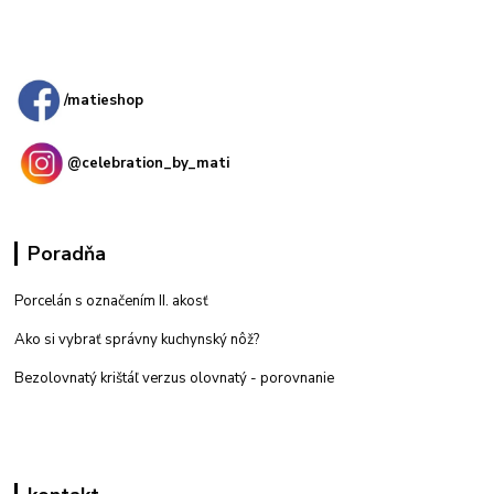
Kamenná
predajňa: Priemyselná 2, 949 01 Nitra
/matieshop
@celebration_by_mati
Poradňa
Porcelán s označením II. akosť
Ako si vybrať správny kuchynský nôž?
Bezolovnatý krištáľ verzus olovnatý -
porovnanie