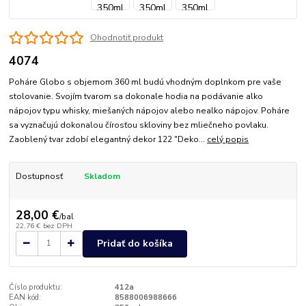
Ohodnotiť produkt
4074
Poháre Globo s objemom 360 ml budú vhodným doplnkom pre vaše
stolovanie. Svojím tvarom sa dokonale hodia na podávanie alko
nápojov typu whisky, miešaných nápojov alebo nealko nápojov. Poháre
sa vyznačujú dokonalou čírosťou skloviny bez mliečneho povlaku.
Zaoblený tvar zdobí elegantný dekor 122 "Deko...
celý popis
Dostupnosť
Skladom
28,00 €
/
bal
22,76 €
bez DPH
Pridať do košíka
Číslo produktu:
412a
EAN kód:
8588006988666