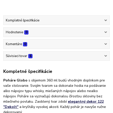
Kompletné špecifikácie
Hodnotenie
0
Komentáre
0
Súvisiaci tovar
6
Kompletné špecifikácie
Poháre Globo
s objemom 360 ml budú vhodným doplnkom pre
vaše stolovanie. Svojím tvarom sa dokonale hodia na podávanie
alko nápojov typu whisky, miešaných nápojov alebo nealko
nápojov. Poháre sa vyznačujú dokonalou čírosťou skloviny bez
mliečneho povlaku. Zaoblený tvar zdobí
elegantný dekor 122
"Dekolt"
a kryštály vysokej akosti. Každý pohár je navyše ručne
dekorovaný.