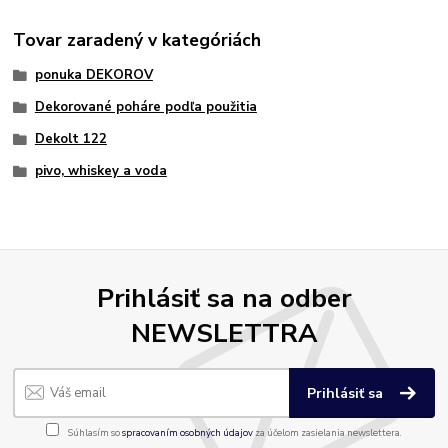
Tovar zaradený v kategóriách
ponuka DEKOROV
Dekorované poháre podľa použitia
Dekolt 122
pivo, whiskey a voda
Prihlásiť sa na odber
NEWSLETTRA
Prihlásiť sa
Súhlasím so
spracovaním osobných údajov
za účelom zasielania newslettera.