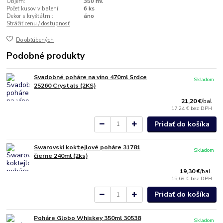
Objem:
350 ml
Počet kusov v balení:
6 ks
Dekor s kryštálmi:
áno
Strážiť cenu / dostupnosť
Do obľúbených
Podobné produkty
Svadobné poháre na víno 470ml Srdce
Skladom
25260 Crystals (2KS)
21,20 €
/
bal
17,24 €
bez DPH
Pridať do košíka
Swarovski koktejlové poháre 31781
Skladom
čierne 240ml (2ks)
19,30 €
/
bal.
15,69 €
bez DPH
Pridať do košíka
Poháre Globo Whiskey 350ml 30538
Skladom