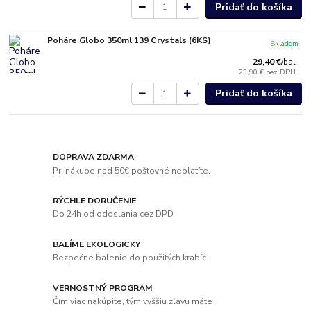
Pridať do košíka
Poháre Globo 350ml 139 Crystals (6KS)
Skladom
29,40 €
/
bal
23,90 €
bez DPH
Pridať do košíka
DOPRAVA ZDARMA
Pri nákupe nad 50€ poštovné neplatíte.
RÝCHLE DORUČENIE
Do 24h od odoslania cez DPD
BALÍME EKOLOGICKY
Bezpečné balenie do použitých krabíc
VERNOSTNÝ PROGRAM
Čím viac nakúpite, tým vyššiu zľavu máte