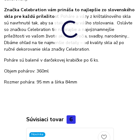
Značka Celebration vám prináša to najlepšie zo slovenského
skla pre každú príležitosť
. Poháre a vázy z krištalínového skla
sú navrhnuté tak, aby sa stali pýchou vášho stolovania. Oslávte
so značkou Celebration tie najkrajšie a najvýznamnejšie
príležitosti vo vašom živote ako sú výročia, svadby, narodeniny...
Dbáme ohľad na tie najmenšie detaily – od kvality skla až po
ručné dekorovanie skla značky Celebration.
Poháre sú balené v darčekovej krabičke po 6 ks.
Objem pohárov: 360ml
Rozmer pohára: 95 mm a šírka 84mm
Súvisiaci tovar
6
Novinka
TOP produkt