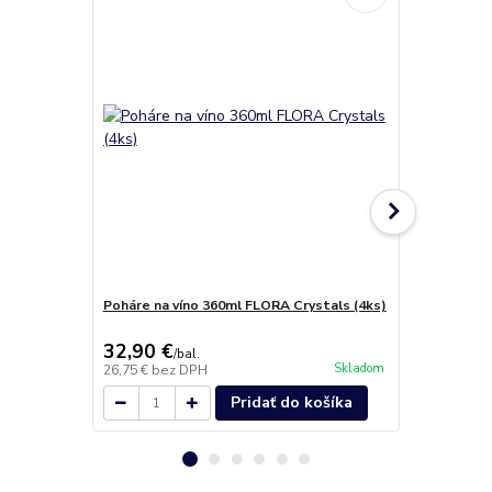
Poháre na víno 360ml FLORA Crystals (4ks)
Poháre na š
122 Crystals
32,90 €
40,50 €
/
bal.
/
b
Skladom
26,75 €
bez DPH
32,93 €
bez 
Pridať do košíka