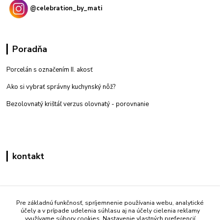
@celebration_by_mati
Poradňa
Porcelán s označením II. akosť
Ako si vybrať správny kuchynský nôž?
Bezolovnatý krištáľ verzus olovnatý -
porovnanie
kontakt
Zákaznícka podpora eshop mati
+421 908 861 051
Pre základnú funkčnosť, spríjemnenie používania webu, analytické
účely a v prípade udelenia súhlasu aj na účely cielenia reklamy
(Po - Pia 7:30-15:30)
využívame súbory cookies. Nastavenie vlastných preferencií