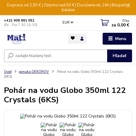
Doprava od 2,90 € | Zdarma nad 50 € | Doručenie do 24h | Bezpečné
balenie
0
ks
+421 908 861 051
EUR
za
0,00 €
(Po - Pia 7:30-15:30)
Menu
Hľadať
Úvod
ponuka DEKOROV
Pohár na vodu Globo 350ml 122 Crystals
(6KS)
Pohár na vodu Globo 350ml 122
Crystals (6KS)