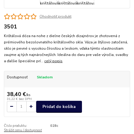
Ohodnotiť produkt
3501
Krištáľová dóza na nohe z dielne českých dizajnérov je zhotovená z
prémiového bezolovnatého krištáľového skla. Váza je štýlovo zatočená,
sklo je pevné s vysokou čírosťou a leskom, vďaka týmto vlastnostiam
zaujme aj tých najnáročnejších. Ideálna do daru pre vaše výročia, svadby
a ďalšie špeciálne prí...
celý popis
Dostupnosť
Skladom
38,40 €
/
ks
31,22 €
bez DPH
Pridať do košíka
Číslo produktu:
028c
Strážiť cenu / dostupnosť