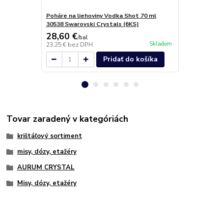
Poháre na liehoviny Vodka Shot 70 ml
Poháre na li
30538 Swarovski Crystals (6KS)
ml 30538 Sw
28,60 €
26,80 €
/
bal
/
b
Skladom
23,25 €
bez DPH
21,79 €
bez 
Pridať do košíka
Tovar zaradený v kategóriách
krištáľový sortiment
misy, dózy, etažéry
AURUM CRYSTAL
Misy, dózy, etažéry