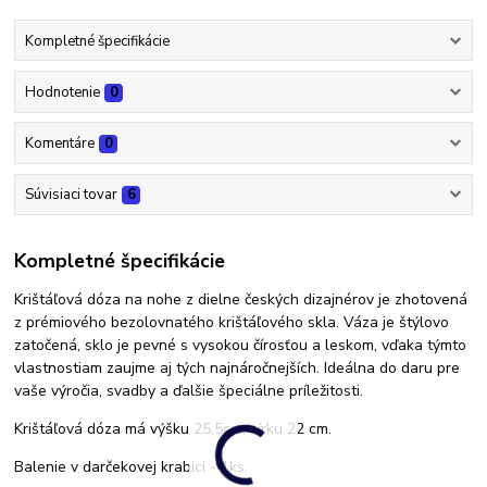
Kompletné špecifikácie
Hodnotenie
0
Komentáre
0
Súvisiaci tovar
6
Kompletné špecifikácie
Krištáľová dóza na nohe z dielne českých dizajnérov je zhotovená
z prémiového bezolovnatého krištáľového skla. Váza je štýlovo
zatočená, sklo je pevné s vysokou čírosťou a leskom, vďaka týmto
vlastnostiam zaujme aj tých najnáročnejších. Ideálna do daru pre
vaše výročia, svadby a ďalšie špeciálne príležitosti.
Krištáľová dóza má výšku 25,5cm, sírku 22 cm.
Balenie v darčekovej krabici - 1ks.