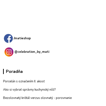
Kamenná
predajňa: Priemyselná 2, 949 01 Nitra
/matieshop
@celebration_by_mati
Poradňa
Porcelán s označením II. akosť
Ako si vybrať správny kuchynský nôž?
Bezolovnatý krištáľ verzus olovnatý -
porovnanie