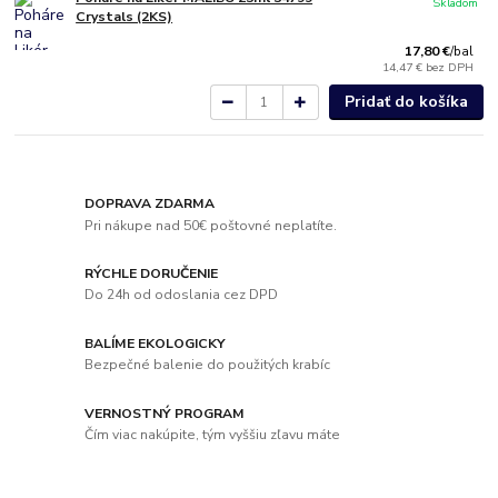
Skladom
Crystals (2KS)
17,80 €
/
bal
14,47 €
bez DPH
Pridať do košíka
DOPRAVA ZDARMA
Pri nákupe nad 50€ poštovné neplatíte.
RÝCHLE DORUČENIE
Do 24h od odoslania cez DPD
BALÍME EKOLOGICKY
Bezpečné balenie do použitých krabíc
VERNOSTNÝ PROGRAM
Čím viac nakúpite, tým vyššiu zľavu máte