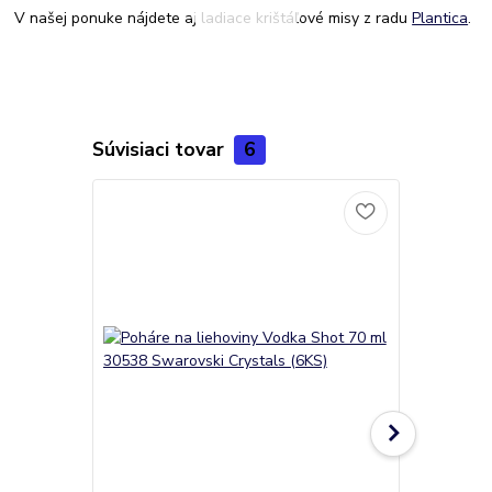
V našej ponuke nájdete aj ladiace krištáľové misy z radu
Plantica
.
Súvisiaci tovar
6