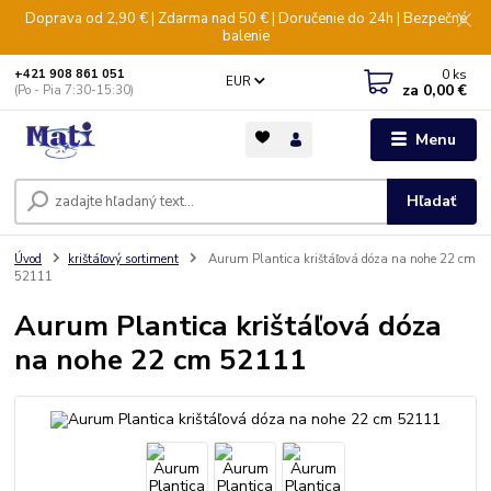
Doprava od 2,90 € | Zdarma nad 50 € | Doručenie do 24h | Bezpečné
balenie
0
ks
+421 908 861 051
EUR
za
0,00 €
(Po - Pia 7:30-15:30)
Menu
Hľadať
Úvod
krištáľový sortiment
Aurum Plantica krištáľová dóza na nohe 22 cm
52111
Aurum Plantica krištáľová dóza
na nohe 22 cm 52111