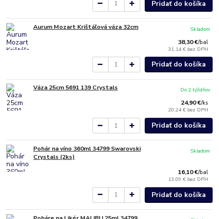
Pridať do košíka
Aurum Mozart Krištáľová váza 32cm
Skladom
38,30 €
/
bal
31,14 €
bez DPH
Pridať do košíka
Váza 25cm 5691 139 Crystals
Do 2 týždňov
24,90 €
/
ks
20,24 €
bez DPH
Pridať do košíka
Pohár na víno 360ml 34799 Swarovski
Skladom
Crystals (2ks)
16,10 €
/
bal
13,09 €
bez DPH
Pridať do košíka
Poháre na Likér MALIBU 25ml 34799