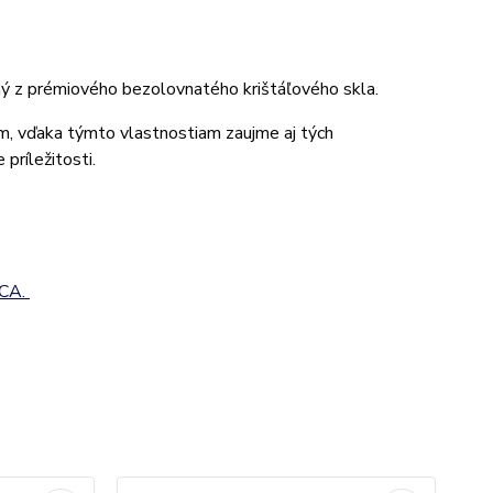
ený z prémiového bezolovnatého krištáľového skla.
om, vďaka týmto vlastnostiam zaujme aj tých
 príležitosti.
CA.