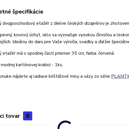
tné špecifikácie
ý dvojposchodový etažér z dielne českých dizajnérov je zhotov
 pevný, kovový úchyt, sklo sa vyznačuje vysokou čírosťou a lesk
ejších. Ideálny do daru pre Vaše výročia, svadby a ďalšie špeciálne
ý
etažér má v spodnej časti priemer 35 cm, farba: červená.
 modrej kartónovej krabici - 1ks.
onuke nájdete aj ladiace krištáľové misy a vázy zo série
PLANTI
ci tovar
8