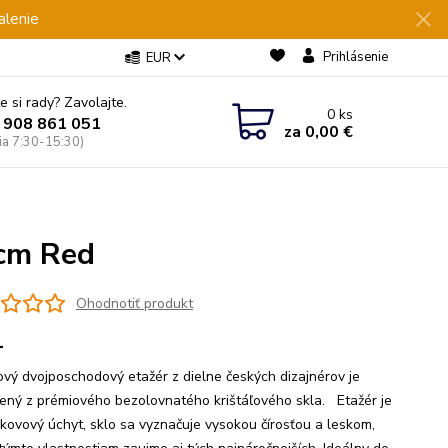
alenie
Prihlásenie
EUR
e si rady? Zavolajte.
0
ks
 908 861 051
za
0,00 €
Pia 7:30-15:30)
5cm Red
Ohodnotiť produkt
1
ľový dvojposchodový etažér z dielne českých dizajnérov je
ený z prémiového bezolovnatého krištáľového skla. Etažér je
 kovový úchyt, sklo sa vyznačuje vysokou čírosťou a leskom,