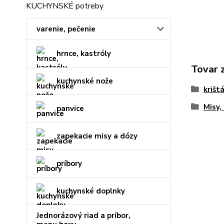
KUCHYNSKÉ potreby
varenie, pečenie
hrnce, kastróly
Tovar 
kuchynské nože
krišt
Misy,
panvice
zapekacie misy a dózy
príbory
kuchynské doplnky
Jednorázový riad a príbor,