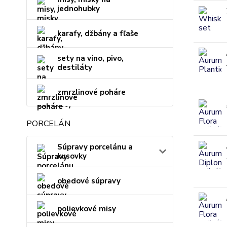
jednohubky
karafy, džbány a fľaše
sety na víno, pivo,
destiláty
zmrzlinové poháre
PORCELÁN
Súpravy porcelánu a
kusovky
obedové súpravy
polievkové misy