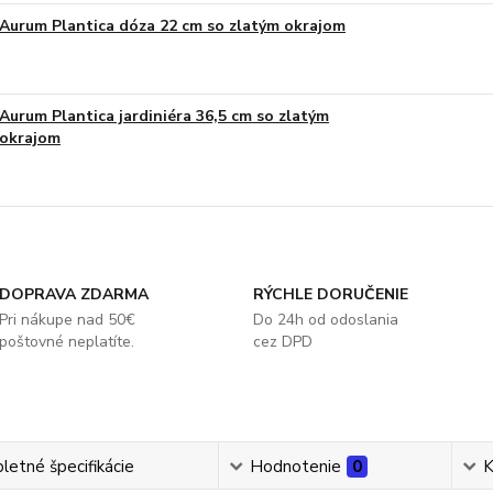
Aurum Plantica dóza 22 cm so zlatým okrajom
Aurum Plantica jardiniéra 36,5 cm so zlatým
okrajom
DOPRAVA ZDARMA
RÝCHLE DORUČENIE
Pri nákupe nad 50€
Do 24h od odoslania
poštovné neplatíte.
cez DPD
etné špecifikácie
Hodnotenie
0
K