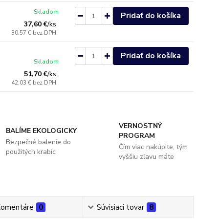
Skladom
Pridať do košíka
37,60 €
/
ks
30,57 €
bez DPH
Pridať do košíka
Skladom
51,70 €
/
ks
42,03 €
bez DPH
VERNOSTNÝ
BALÍME EKOLOGICKY
PROGRAM
Bezpečné balenie do
Čím viac nakúpite, tým
použitých krabíc
vyššiu zľavu máte
omentáre
0
Súvisiaci tovar
8