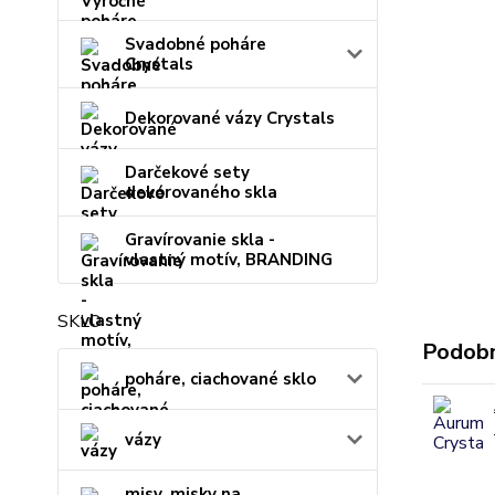
Svadobné poháre
Crystals
Dekorované vázy Crystals
Darčekové sety
dekorovaného skla
Gravírovanie skla -
vlastný motív, BRANDING
SKLO
Podobn
poháre, ciachované sklo
vázy
misy, misky na