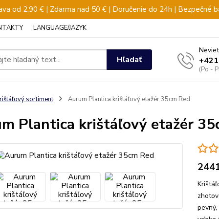
va od 2,90 € | Zdarma nad 50 € | Doručenie do 24h | Bezpečné b
NTAKTY
LANGUAGE/JAZYK
Neviet
Hľadať
+421
(Po - 
rištáľový sortiment
Aurum Plantica krištáľový etažér 35cm Red
m Plantica krištáľový etažér 3
244
Krištá
zhotov
pevný,