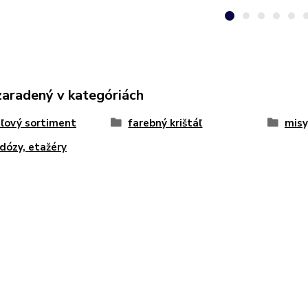
zaradený v kategóriách
áľový sortiment
farebný krištáľ
misy
 dózy, etažéry