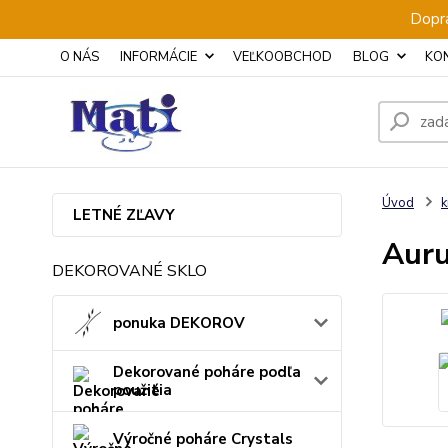
Dopra
O NÁS
INFORMÁCIE
VEĽKOOBCHOD
BLOG
KO
Úvod
k
LETNÉ ZĽAVY
Auru
DEKOROVANÉ SKLO
ponuka DEKOROV
Dekorované poháre podľa
použitia
Výročné poháre Crystals