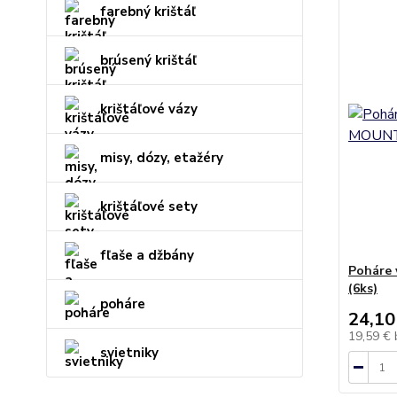
farebný krištáľ
brúsený krištáľ
krištáľové vázy
misy, dózy, etažéry
krištáľové sety
fľaše a džbány
Poháre 
(6ks)
poháre
24,10
19,59 €
svietniky