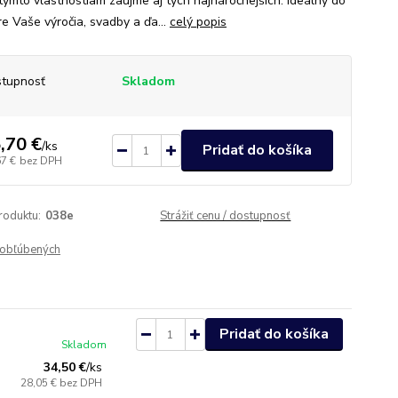
týmto vlastnostiam zaujme aj tých najnáročnejších. Ideálny do
re Vaše výročia, svadby a ďa...
celý popis
tupnosť
Skladom
,70 €
/
ks
Pridať do košíka
67 €
bez DPH
roduktu:
038e
Strážiť cenu / dostupnosť
obľúbených
Pridať do košíka
Skladom
34,50 €
/
ks
28,05 €
bez DPH