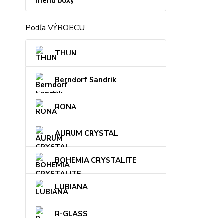
menu boxy
Podľa VÝROBCU
THUN
Berndorf Sandrik
RONA
AURUM CRYSTAL
BOHEMIA CRYSTALITE
LUBIANA
R-GLASS