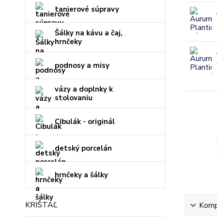
tanierové súpravy
Šálky na kávu a čaj,
hrnčeky
podnosy a misy
vázy a doplnky k
stolovaniu
Cibulák - originál
detský porcelán
hrnčeky a šálky
KRIŠTÁĽ
Kompl