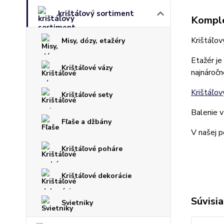
krištáľový sortiment
Komple
Krištáľov
Misy, dózy, etažéry
Etažér je
Krištáľové vázy
najnáročn
Krištáľov
Krištáľové sety
Balenie v
Fľaše a džbány
V našej p
Krištáľové poháre
Krištáľové dekorácie
Súvisia
Svietniky