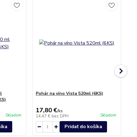
l
Pohár na víno Vista 520ml (6KS)
Gr
KS)
17,80 €
9,
/
ks
Skladom
Skladom
14,47 €
bez DPH
8,
šíka
Pridať do košíka