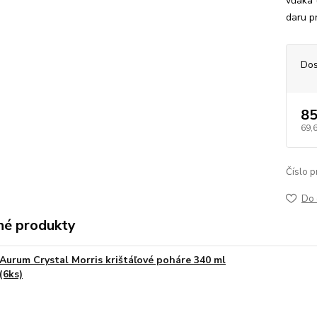
vďaka 
daru p
Dos
85
69,
Číslo p
Do 
é produkty
Aurum Crystal Morris krištáľové poháre 340 ml
(6ks)