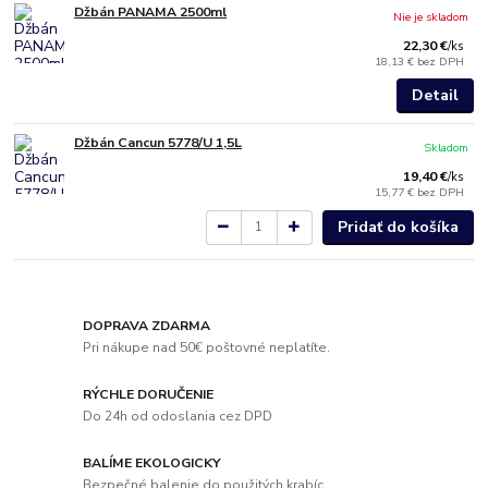
Džbán PANAMA 2500ml
Nie je skladom
22,30 €
/
ks
18,13 €
bez DPH
Detail
Džbán Cancun 5778/U 1,5L
Skladom
19,40 €
/
ks
15,77 €
bez DPH
Pridať do košíka
DOPRAVA ZDARMA
Pri nákupe nad 50€ poštovné neplatíte.
RÝCHLE DORUČENIE
Do 24h od odoslania cez DPD
BALÍME EKOLOGICKY
Bezpečné balenie do použitých krabíc