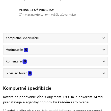
VERNOSTNÝ PROGRAM
Čím viac nakúpite, tým vyššiu zľavu máte
Kompletné špecifikácie
Hodnotenie
0
Komentáre
0
Súvisiaci tovar
8
Kompletné špecifikácie
Kafara na podávanie vína s objemom 1200 ml s dekorom 34799
predstavuje elegantný doplnok ku každému stolovaniu.
Vysoká kvalita skla zaručuje trvalú brilanciu a transparentnosť.