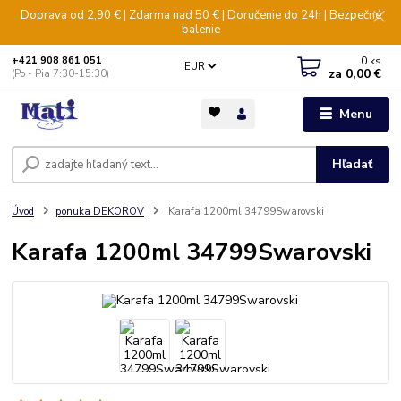
Doprava od 2,90 € | Zdarma nad 50 € | Doručenie do 24h | Bezpečné
balenie
0
ks
+421 908 861 051
EUR
za
0,00 €
(Po - Pia 7:30-15:30)
Menu
Hľadať
Úvod
ponuka DEKOROV
Karafa 1200ml 34799Swarovski
Karafa 1200ml 34799Swarovski