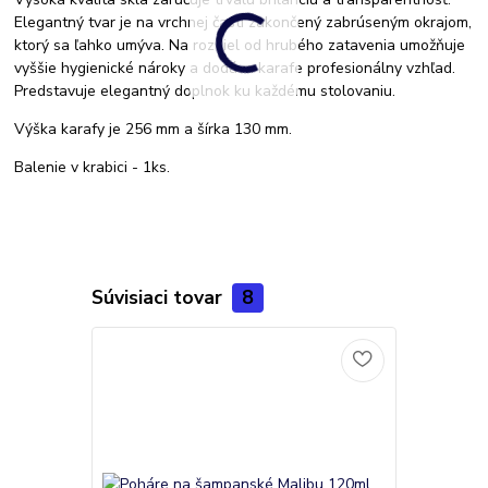
Elegantný tvar je na vrchnej časti zakončený zabrúseným okrajom,
ktorý sa ľahko umýva. Na rozdiel od hrubého zatavenia umožňuje
vyššie hygienické nároky a dodáva karafe profesionálny vzhľad.
Predstavuje elegantný doplnok ku každému stolovaniu.
Výška karafy je 256 mm a šírka 130 mm.
Balenie v krabici - 1ks.
Súvisiaci tovar
8