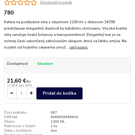
Ohodnotiť produkt
780
Kafara na podávanie vína s objemom 1200 ml s dekorom 34799
predstavuje elegantný doplnok ku každému stolovaniu. Vysoká kvalita
skla zaručuje trvalú brilanciu a transparentnosť. Elegantný tvar je na
vrchnej časti zakončený zabrúseným okrajom, ktorý sa ľahko umýva. Na
rozdiel od hrubého zatavenia umož...
celý popis
Dostupnosť
Skladom
21,60 €
/
ks
17,56 €
bez DPH
Pridať do košíka
Číslo produktu:
087
EAN kód:
8588006068849
Objem:
1200 ML
Počet kusov v balení:
1 ks
Dekor s kryštálmi:
áno