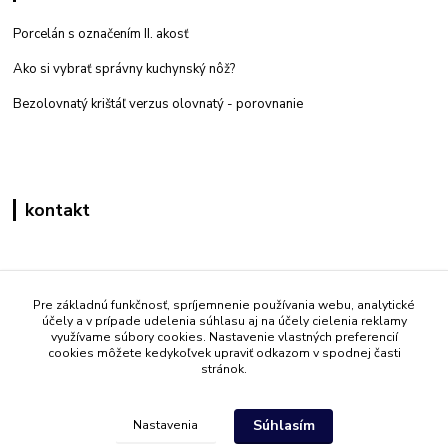
Porcelán s označením II. akosť
Ako si vybrať správny kuchynský nôž?
Bezolovnatý krištáľ verzus olovnatý -
porovnanie
kontakt
Zákaznícka podpora eshop mati
+421 908 861 051
Pre základnú funkčnosť, spríjemnenie používania webu, analytické
účely a v prípade udelenia súhlasu aj na účely cielenia reklamy
(Po - Pia 7:30-15:30)
využívame súbory cookies. Nastavenie vlastných preferencií
cookies môžete kedykoľvek upraviť odkazom v spodnej časti
info@mati.sk
stránok.
Súhlasím
Nastavenia