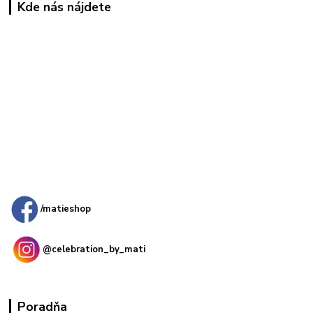
Kde nás nájdete
Kamenná
predajňa: Priemyselná 2, 949 01 Nitra
/matieshop
@celebration_by_mati
Poradňa