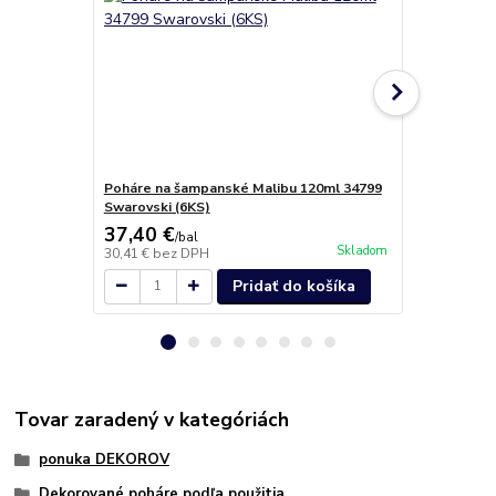
Poháre na šampanské Malibu 120ml 34799
Malibu Kali
Swarovski (6KS)
37,40 €
36,40 €
/
bal
/
b
Skladom
30,41 €
bez DPH
29,59 €
bez 
Pridať do košíka
Tovar zaradený v kategóriách
ponuka DEKOROV
Dekorované poháre podľa použitia