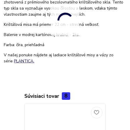
zhotovená z prémiového bezolovnatého krištáľového skla. Tento
typ skla sa vyznačuje vysokou čírosťou a leskom, vďaka týmto
vlastnostiam zaujme aj tých najnáročnejších.
Krištáľová misa má priemer 22 cm - stredná veľkosť.
Balenie v modrej kartónovej krabici - 1ks.
Farba: číra, priehľadná
V našej ponuke nájdete aj ladiace krištáľové misy a vázy zo
série
PLANTICA.
Súvisiaci tovar
8