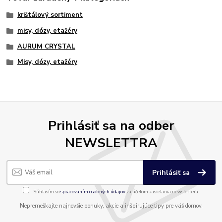
krištáľový sortiment
misy, dózy, etažéry
AURUM CRYSTAL
Misy, dózy, etažéry
Prihlásiť sa na odber
NEWSLETTRA
Prihlásiť sa
Súhlasím so
spracovaním osobných údajov
za účelom zasielania newslettera.
Nepremeškajte najnovšie ponuky, akcie a inšpirujúce tipy pre váš domov.