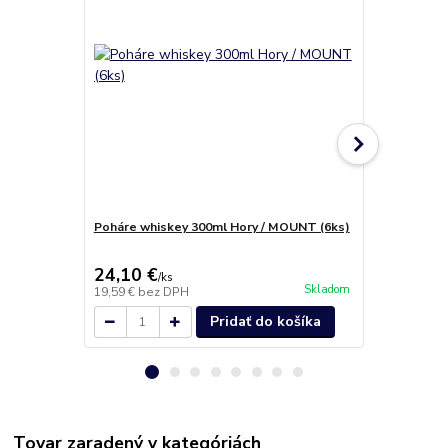
Poháre whiskey 300ml Hory / MOUNT (6ks)
Poháre na š
139 Crystals
24,10 €
42,60 €
/
ks
/
b
Skladom
19,59 €
bez DPH
34,63 €
bez 
Pridať do košíka
Tovar zaradený v kategóriách