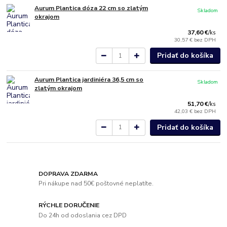
Aurum Plantica dóza 22 cm so zlatým
Skladom
okrajom
37,60 €
/
ks
30,57 €
bez DPH
Pridať do košíka
Aurum Plantica jardiniéra 36,5 cm so
Skladom
zlatým okrajom
51,70 €
/
ks
42,03 €
bez DPH
Pridať do košíka
DOPRAVA ZDARMA
Pri nákupe nad 50€ poštovné neplatíte.
RÝCHLE DORUČENIE
Do 24h od odoslania cez DPD