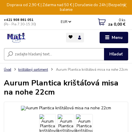
Doprava od 2,90 € | Zdarma nad 50 € | Doručenie do 24h | Bezpečné
balenie
0
ks
+421 908 861 051
EUR
za
0,00 €
(Po - Pia 7:30-15:30)
Menu
Hľadať
Úvod
krištáľový sortiment
Aurum Plantica krištáľová misa na nohe 22cm
Aurum Plantica krištáľová misa
na nohe 22cm