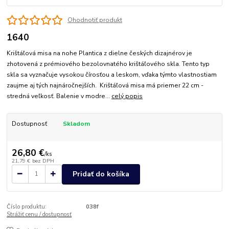
Ohodnotiť produkt
1640
Krištáľová misa na nohe Plantica z dielne českých dizajnérov je
zhotovená z prémiového bezolovnatého krištáľového skla. Tento typ
skla sa vyznačuje vysokou čírosťou a leskom, vďaka týmto vlastnostiam
zaujme aj tých najnáročnejších. Krištáľová misa má priemer 22 cm -
stredná veľkosť. Balenie v modre...
celý popis
Dostupnosť
Skladom
26,80 €
/
ks
21,79 €
bez DPH
Pridať do košíka
Číslo produktu:
038f
Strážiť cenu / dostupnosť