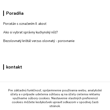
Poradňa
Porcelán s označením II. akosť
Ako si vybrať správny kuchynský nôž?
Bezolovnatý krištáľ verzus olovnatý -
porovnanie
kontakt
Zákaznícka podpora eshop mati
+421 908 861 051
Pre základnú funkčnosť, spríjemnenie používania webu, analytické
účely a v prípade udelenia súhlasu aj na účely cielenia reklamy
(Po - Pia 7:30-15:30)
využívame súbory cookies. Nastavenie vlastných preferencií
cookies môžete kedykoľvek upraviť odkazom v spodnej časti
info@mati.sk
stránok.