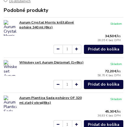
Do obľúbených
Podobné produkty
Aurum Crystal Morris krištáľové
Skladom
poháre 340 ml (6ks)
34,50 €
/
ks
28,05 €
bez DPH
Pridať do košíka
Whiskey set Aurum Diplomat (1+6ks)
Skladom
72,20 €
/
ks
58,70 €
bez DPH
Pridať do košíka
Aurum Plantica Sada pohárov OF 320
Skladom
ml zlatý okraj(6ks)
45,30 €
/
ks
36,83 €
bez DPH
Pridať do košíka